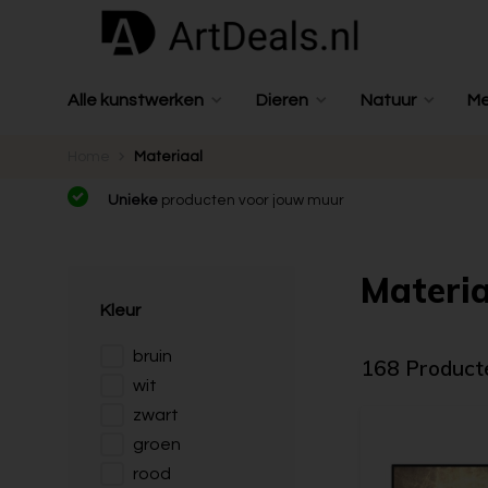
Alle kunstwerken
Dieren
Natuur
M
Home
Materiaal
Unieke
producten voor jouw muur
Materia
Kleur
bruin
168 Product
wit
zwart
groen
rood