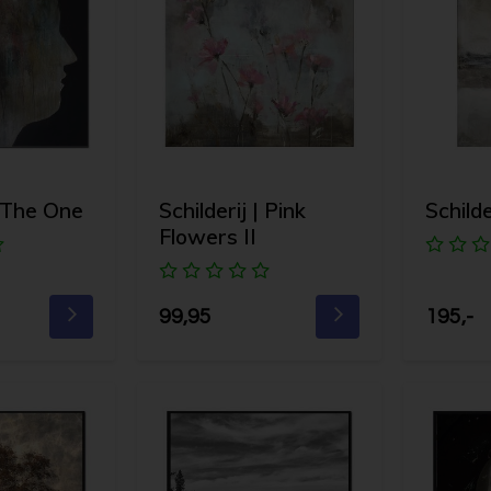
| The One
Schilderij | Pink
Schild
Flowers II
99,95
195,-