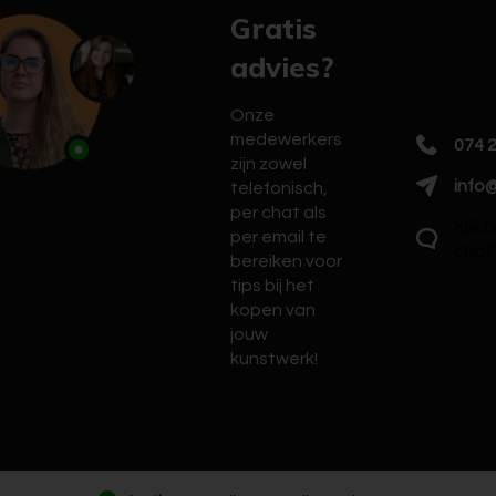
Gratis
advies?
Onze
medewerkers
074 
zijn zowel
info@
telefonisch,
per chat als
Klik 
per email te
chat
bereiken voor
tips bij het
kopen van
jouw
kunstwerk!