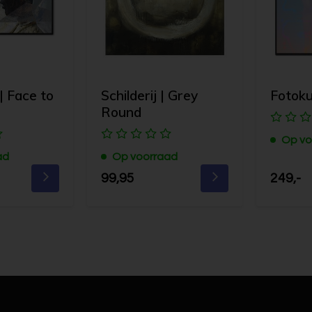
| Face to
Schilderij | Grey
Fotoku
Round
Op vo
ad
Op voorraad
99,95
249,-