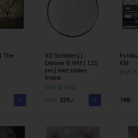
| The
3D Schilderij |
Fotoku
Denver 6 Wit | 115
KM
cm | met stalen
frame
299,-
225,-
199,-