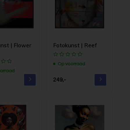
nst | Flower
Fotokunst | Reef
r
Op voorraad
orraad
249,-