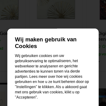
 Golden II
Schilderij | Golden
AI Digi
Wij maken gebruik van
Queen 
Cookies
ad
Op voorraad
Op vo
Wij gebruiken cookies om uw
gebruikservaring te optimaliseren, het
99,95
45,-
webverkeer te analyseren en gerichte
advertenties te kunnen tonen via derde
partijen. Lees meer over hoe wij cookies
gebruiken en hoe u ze kunt beheren door op
"Instellingen" te klikken. Als u akkoord gaat
met ons gebruik van cookies, klikt u op
"Accepteren”.