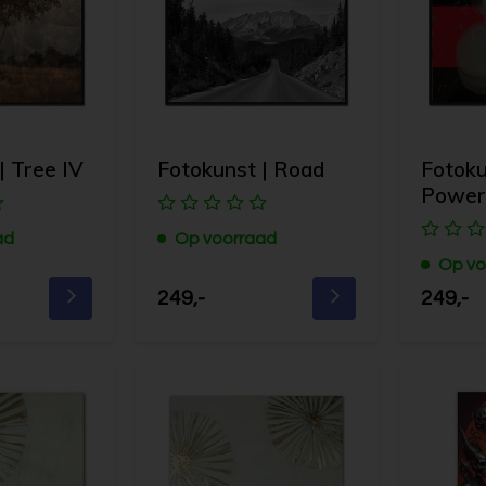
| Tree IV
Fotokunst | Road
Fotoku
Powe
ad
Op voorraad
Op vo
249,-
249,-