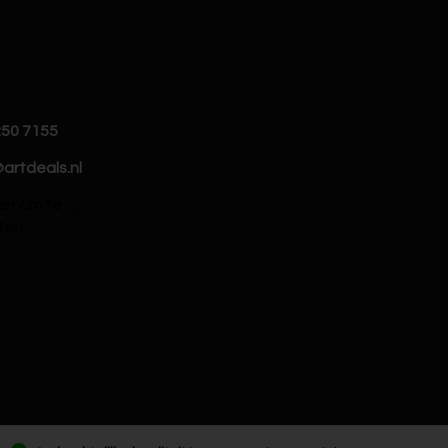
250 7155
artdeals.nl
hier om te
ten