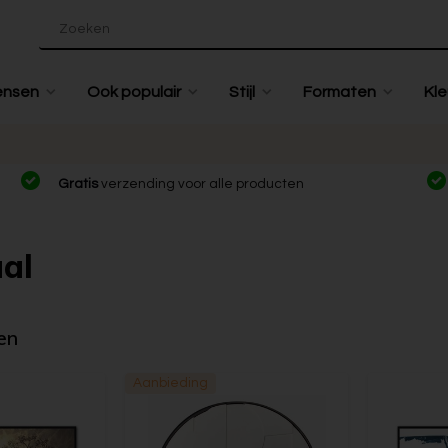
ensen
Ook populair
Stijl
Formaten
Kle
Gratis
verzending voor alle producten
al
en
Aanbieding