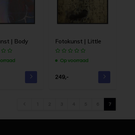
nst | Body
Fotokunst | Little
orraad
Op voorraad
249,-
1
2
3
4
5
6
7