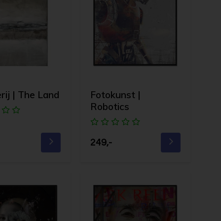
erij | The Land
Fotokunst |
Robotics
249,-