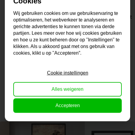
Cookies
Wij gebruiken cookies om uw gebruikservaring te
Schilderij | Kippenpraat
Schilderij | Bert
optimaliseren, het webverkeer te analyseren en
gerichte advertenties te kunnen tonen via derde
partijen. Lees meer over hoe wij cookies gebruiken
Op voorraad
Op voorraad
en hoe u ze kunt beheren door op "Instellingen" te
99,95
99,95
klikken. Als u akkoord gaat met ons gebruik van
cookies, klikt u op "Accepteren”.
Cookie instellingen
Alles weigeren
-------------------------------
Inspiratie voor jouw muur
Accepteren