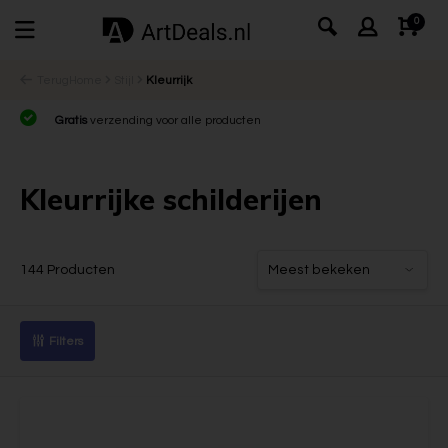
0
Terug
Home
Stijl
Kleurrijk
Gratis
verzending voor alle producten
Kleurrijke schilderijen
144 Producten
Filters