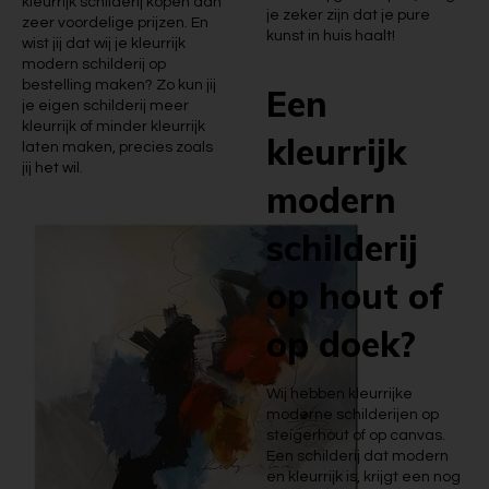
kleurrijk schilderij kopen aan
je zeker zijn dat je pure
zeer voordelige prijzen. En
kunst in huis haalt!
wist jij dat wij je kleurrijk
modern schilderij op
bestelling maken? Zo kun jij
Een
je eigen schilderij meer
kleurrijk of minder kleurrijk
kleurrijk
laten maken, precies zoals
jij het wil.
modern
schilderij
op hout of
op doek?
Wij hebben kleurrijke
moderne schilderijen op
steigerhout of op canvas.
Een schilderij dat modern
en kleurrijk is, krijgt een nog