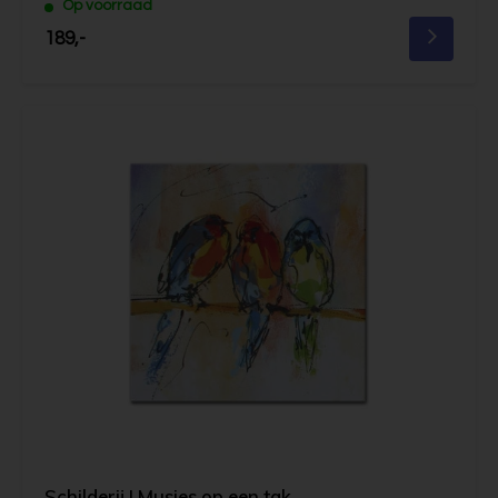
Op voorraad
189,-
Schilderij | Musjes op een tak