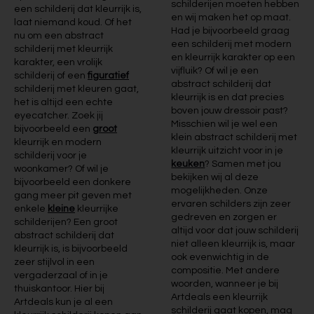
schilderijen moeten hebben
een schilderij dat kleurrijk is,
en wij maken het op maat.
laat niemand koud. Of het
Had je bijvoorbeeld graag
nu om een abstract
een schilderij met modern
schilderij met kleurrijk
en kleurrijk karakter op een
karakter, een vrolijk
vijfluik? Of wil je een
schilderij of een
figuratief
abstract schilderij dat
schilderij met kleuren gaat,
kleurrijk is en dat precies
het is altijd een echte
boven jouw dressoir past?
eyecatcher. Zoek jij
Misschien wil je wel een
bijvoorbeeld een
groot
klein abstract schilderij met
kleurrijk en modern
kleurrijk uitzicht voor in je
schilderij voor je
keuken
? Samen met jou
woonkamer? Of wil je
bekijken wij al deze
bijvoorbeeld een donkere
mogelijkheden. Onze
gang meer pit geven met
ervaren schilders zijn zeer
enkele
kleine
kleurrijke
gedreven en zorgen er
schilderijen? Een groot
altijd voor dat jouw schilderij
abstract schilderij dat
niet alleen kleurrijk is, maar
kleurrijk is, is bijvoorbeeld
ook evenwichtig in de
zeer stijlvol in een
compositie. Met andere
vergaderzaal of in je
woorden, wanneer je bij
thuiskantoor. Hier bij
Artdeals een kleurrijk
Artdeals kun je al een
schilderij gaat kopen, mag