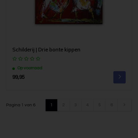
Schilderij | Drie bonte kippen
Op voorraad
99,95
Pagina 1 van 6
1
2
3
4
5
6