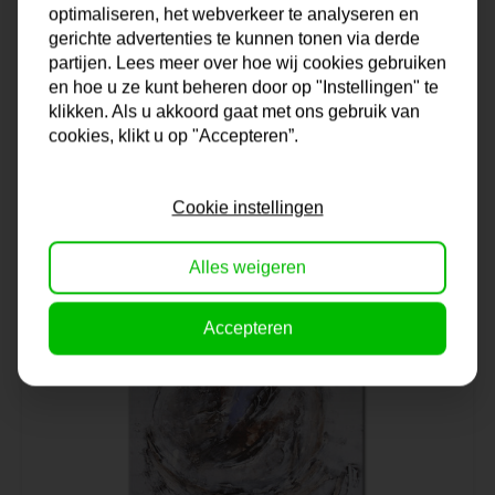
optimaliseren, het webverkeer te analyseren en
gerichte advertenties te kunnen tonen via derde
partijen. Lees meer over hoe wij cookies gebruiken
Schilderij | Dinner for two
en hoe u ze kunt beheren door op "Instellingen" te
klikken. Als u akkoord gaat met ons gebruik van
cookies, klikt u op "Accepteren”.
Op voorraad
220,-
Cookie instellingen
Alles weigeren
Accepteren