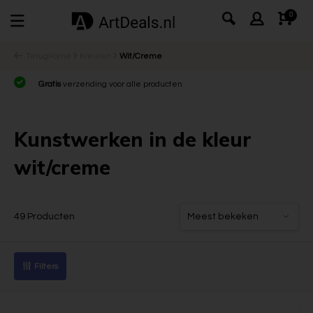
0
Terug
Home
Kleuren
Wit/Creme
Gratis
verzending voor alle producten
Kunstwerken in de kleur
wit/creme
49 Producten
Filters