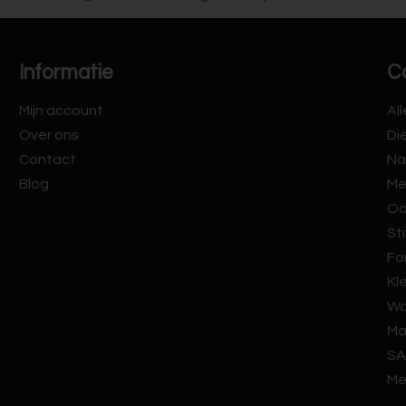
Informatie
C
Mijn account
Al
Over ons
Di
Contact
Na
Blog
Me
Oo
Sti
Fo
Kl
Wa
Ma
SA
Me