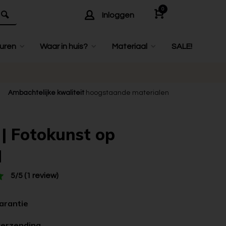
0
Inloggen
uren
Waar in huis?
Materiaal
SALE!
Ambachtelijke kwaliteit
hoogstaande materialen
 | Fotokunst op
d
5/5 (1 review)
garantie
verzending