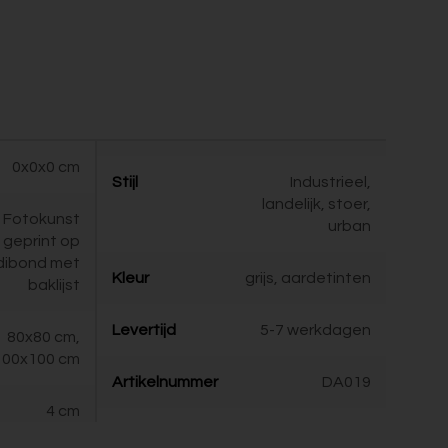
0x0x0 cm
Stijl
Industrieel,
landelijk, stoer,
Fotokunst
urban
geprint op
dibond met
Kleur
grijs, aardetinten
baklijst
Levertijd
5-7 werkdagen
80x80 cm,
100x100 cm
Artikelnummer
DA019
4 cm