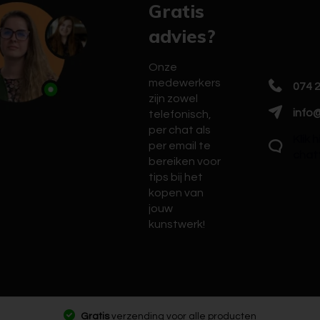
Gratis
advies?
Onze
medewerkers
074 
zijn zowel
info@
telefonisch,
per chat als
Klik 
per email te
chat
bereiken voor
tips bij het
kopen van
jouw
kunstwerk!
Gratis
verzending voor alle producten