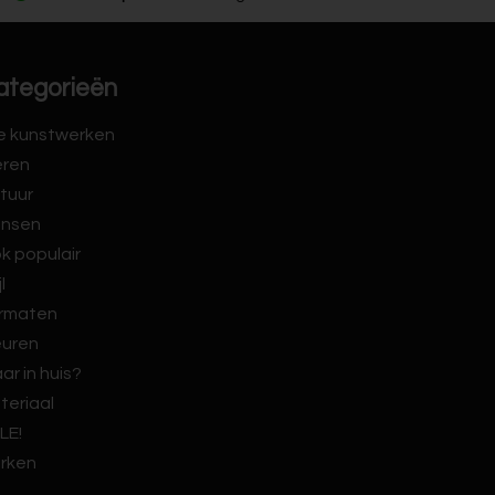
ategorieën
le kunstwerken
eren
tuur
nsen
k populair
jl
rmaten
euren
ar in huis?
teriaal
LE!
rken