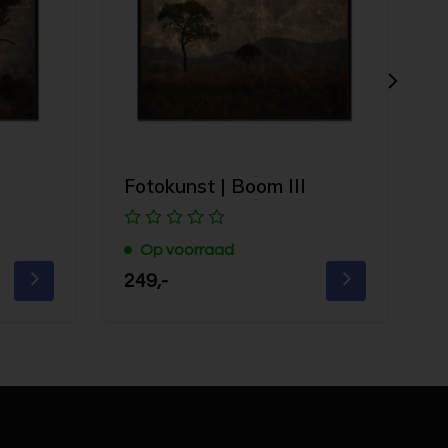
Fotokunst | Boom III
F
Op voorraad
249,-
2