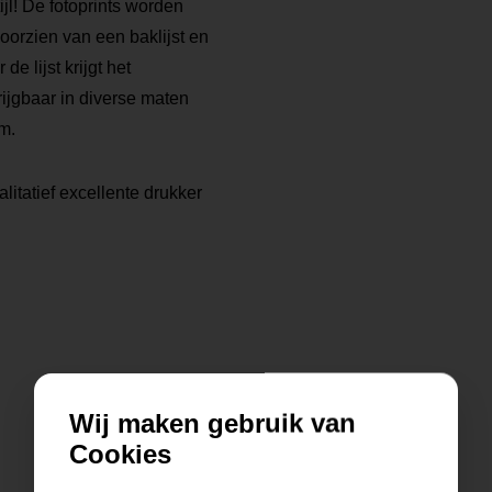
tijl! De fotoprints worden
voorzien van een baklijst en
 lijst krijgt het
rijgbaar in diverse maten
m.
litatief excellente drukker
Wij maken gebruik van
Cookies