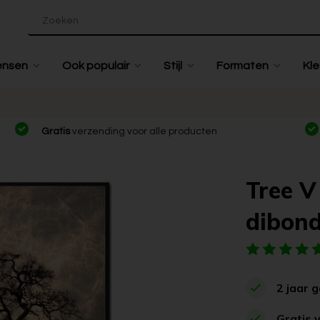
ensen
Ook populair
Stijl
Formaten
Kle
Gratis
verzending voor alle producten
Tree V
dibon
2 jaar 
Gratis 