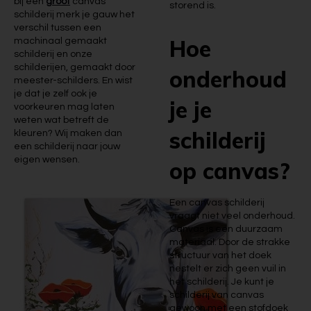
bij een
groot
canvas
storend is.
schilderij merk je gauw het
verschil tussen een
Hoe
machinaal gemaakt
schilderij en onze
schilderijen, gemaakt door
onderhoud
meester-schilders. En wist
je dat je zelf ook je
je je
voorkeuren mag laten
weten wat betreft de
schilderij
kleuren? Wij maken dan
een schilderij naar jouw
eigen wensen.
op canvas?
Een canvas schilderij
vraagt niet veel onderhoud.
Canvas is een duurzaam
materiaal. Door de strakke
structuur van het doek
nestelt er zich geen vuil in
het schilderij. Je kunt je
schilderij van canvas
gewoon met een stofdoek