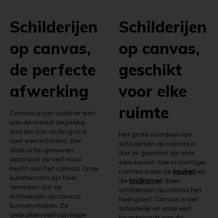
Schilderijen
Schilderijen
op canvas,
op canvas,
de perfecte
geschikt
afwerking
voor elke
ruimte
Canvas is van oudsher een
van de meest degelijke
soorten van ondergrond
Het grote voordeel van
voor een schilderij. Een
schilderijen op canvas is
doek is fijn geweven,
dat ze geschikt zijn voor
waardoor de verf mooi
elke kamer. Ook in vochtige
hecht aan het canvas. Onze
ruimtes zoals de
keuken
en
kunstenaars zijn heel
de
badkamer
doen
tevreden dat ze
schilderijen op canvas het
schilderijen op canvas
heel goed. Canvas is niet
kunnen maken. Ze
schadelijk en onze verf
gebruiken verf van hoge