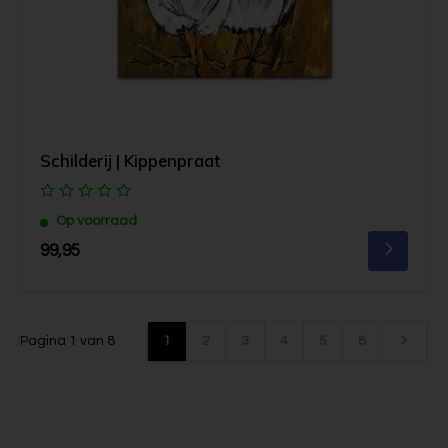
Schilderij | Kippenpraat
Op voorraad
99,95
Pagina 1 van 8
1
2
3
4
5
8