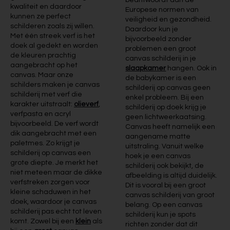
beantwoordt aan de
kwaliteit en daardoor
Europese normen van
kunnen ze perfect
veiligheid en gezondheid.
schilderen zoals zij willen.
Daardoor kun je
Met één streek verf is het
bijvoorbeeld zonder
doek al gedekt en worden
problemen een groot
de kleuren prachtig
canvas schilderij in je
aangebracht op het
slaapkamer
hangen. Ook in
canvas. Maar onze
de babykamer is een
schilders maken je canvas
schilderij op canvas geen
schilderij met verf die
enkel probleem. Bij een
karakter uitstraalt:
olieverf
,
schilderij op doek krijg je
verfpasta en acryl
geen lichtweerkaatsing.
bijvoorbeeld. De verf wordt
Canvas heeft namelijk een
dik aangebracht met een
aangename matte
paletmes. Zo krijgt je
uitstraling. Vanuit welke
schilderij op canvas een
hoek je een canvas
grote diepte. Je merkt het
schilderij ook bekijkt, de
niet meteen maar de dikke
afbeelding is altijd duidelijk.
verfstreken zorgen voor
Dit is vooral bij een groot
kleine schaduwen in het
canvas schilderij van groot
doek, waardoor je canvas
belang. Op een canvas
schilderij pas echt tot leven
schilderij kun je spots
komt. Zowel bij een
klein
als
richten zonder dat dit