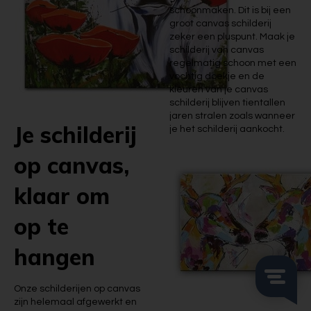
schoonmaken. Dit is bij een
groot canvas schilderij
zeker een pluspunt. Maak je
schilderij van canvas
regelmatig schoon met een
vochtig doekje en de
kleuren van je canvas
schilderij blijven tientallen
jaren stralen zoals wanneer
Je schilderij
je het schilderij aankocht.
op canvas,
klaar om
op te
hangen
Onze schilderijen op canvas
zijn helemaal afgewerkt en