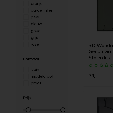
oranje
aardetinten
geel
blauw
goud
grijs
3D Wandrel
roze
Genua Gro
Stalen lijst
Formaat
klein
79,-
middelgroot
groot
Prijs