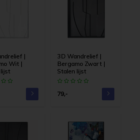
drelief |
3D Wandrelief |
mo Wit |
Bergamo Zwart |
lijst
Stalen lijst
79,-