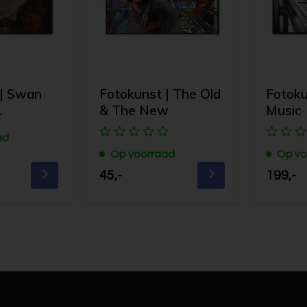
 | Swan
Fotokunst | The Old
Fotoku
& The New
Music
ad
Op voorraad
Op vo
45,-
199,-