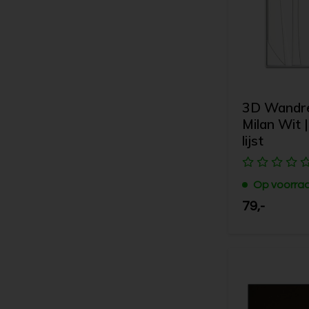
3D Wandrel
Milan Wit |
lijst
Op voorra
79,-