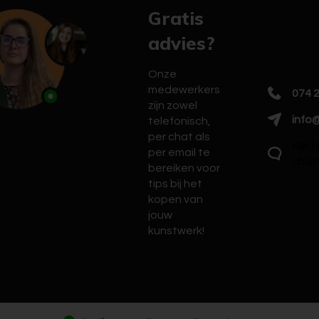
Gratis
advies?
Onze
medewerkers
074 
zijn zowel
info@
telefonisch,
per chat als
Klik 
per email te
chat
bereiken voor
tips bij het
kopen van
jouw
kunstwerk!