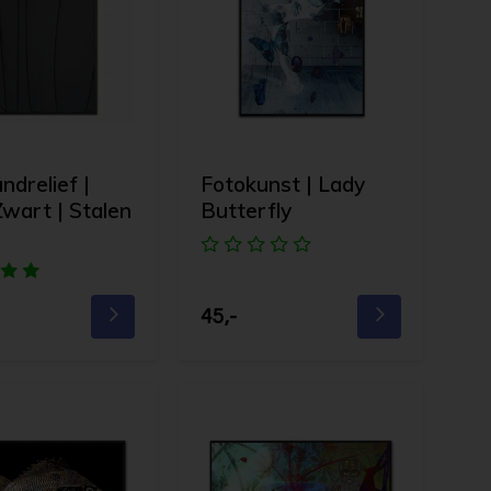
drelief |
Fotokunst | Lady
Zwart | Stalen
Butterfly
45,-