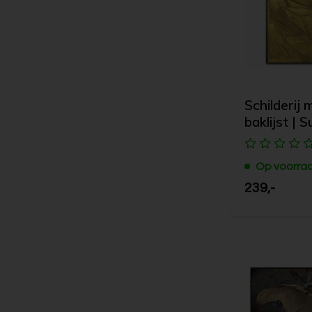
Schilderij 
baklijst | S
Op voorra
239,-