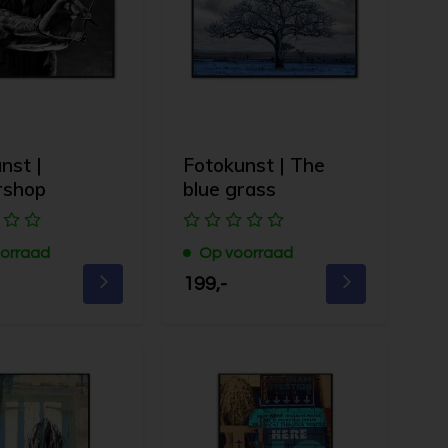
nst |
Fotokunst | The
rshop
blue grass
orraad
Op voorraad
199,-