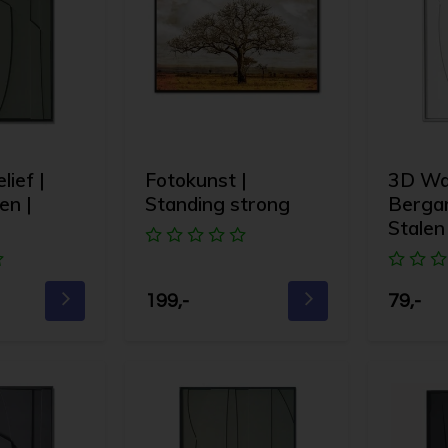
ief |
Fotokunst |
3D Wan
en |
Standing strong
Berga
Stalen 
199,-
79,-