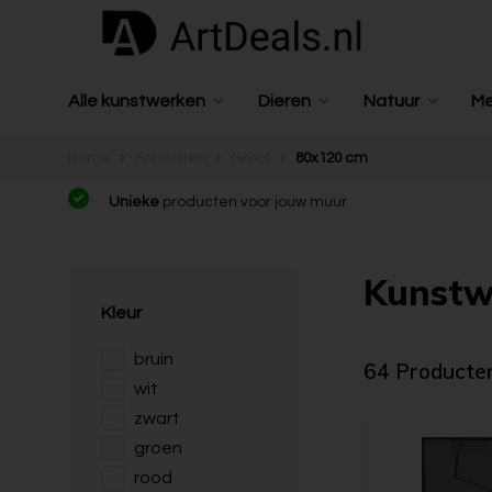
Alle kunstwerken
Dieren
Natuur
M
Home
Formaten
Groot
80x120 cm
Unieke
producten voor jouw muur
Kunstw
Kleur
bruin
64 Producte
wit
zwart
groen
rood