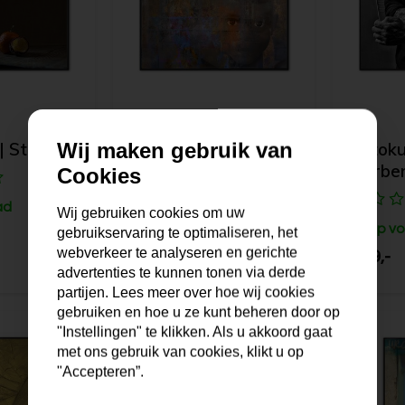
Wij maken gebruik van
 Stilleven
Fotokunst | The Boy
Fotoku
Barbe
Cookies
ad
Op voorraad
Wij gebruiken cookies om uw
Op vo
gebruikservaring te optimaliseren, het
webverkeer te analyseren en gerichte
199,-
199,-
advertenties te kunnen tonen via derde
partijen. Lees meer over hoe wij cookies
gebruiken en hoe u ze kunt beheren door op
"Instellingen" te klikken. Als u akkoord gaat
met ons gebruik van cookies, klikt u op
"Accepteren”.