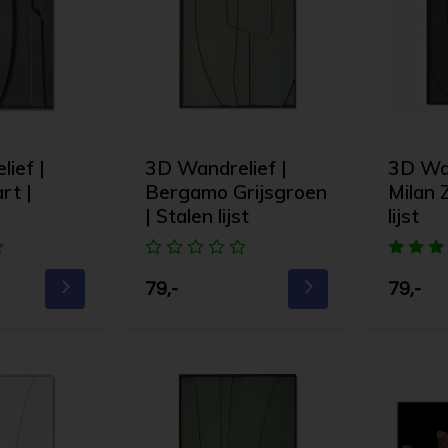
ief |
3D Wandrelief |
3D Wan
rt |
Bergamo Grijsgroen
Milan 
| Stalen lijst
lijst
79,-
79,-