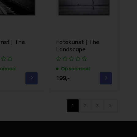
nst | The
Fotokunst | The
Landscape
orraad
Op voorraad
199,-
1
2
3