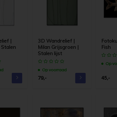
ief |
3D Wandrelief |
Fotoku
 Stalen
Milan Grijsgroen |
Fish
Stalen lijst
Op vo
ad
Op voorraad
79,-
45,-