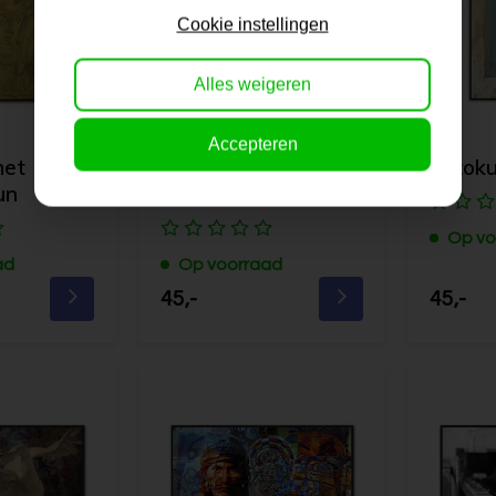
Cookie instellingen
Alles weigeren
Accepteren
met
Fotokunst | Woman
Fotok
un
& Dog
Op vo
ad
Op voorraad
45,-
45,-