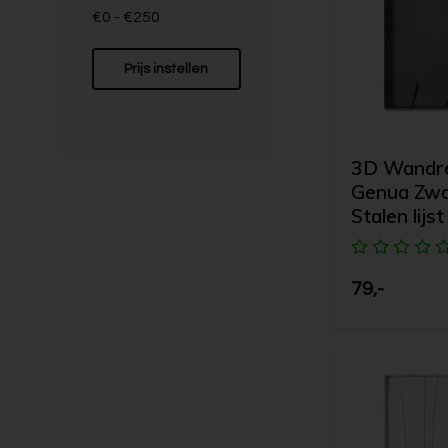
€0 - €250
Prijs instellen
3D Wandrel
Genua Zwa
Stalen lijst
79,-