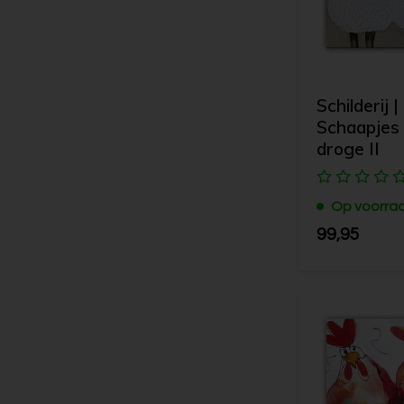
Schilderij |
Schaapjes 
droge II
Op voorra
99,95