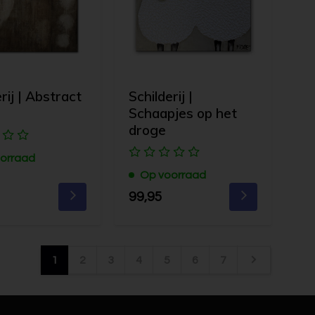
rij | Abstract
Schilderij |
Schaapjes op het
droge
orraad
Op voorraad
99,95
1
2
3
4
5
6
7