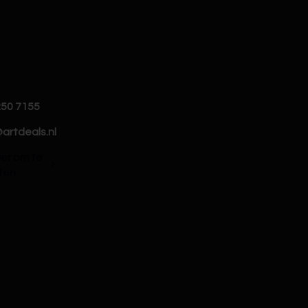
250 7155
artdeals.nl
hier om te
ten