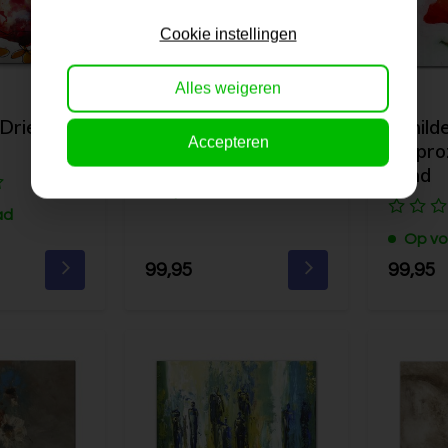
Cookie instellingen
Alles weigeren
| Drie rode
Schilderij | Bloom
Schilde
Accepteren
Klapro
wind
Op voorraad
ad
Op vo
99,95
99,95