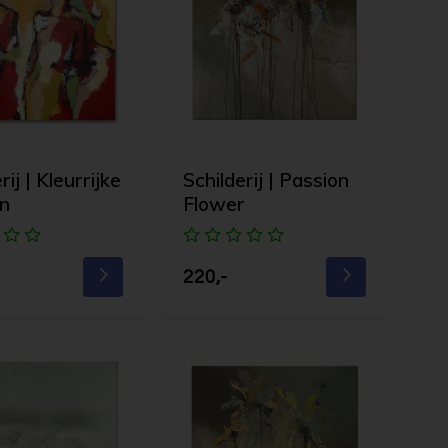
rij | Kleurrijke
Schilderij | Passion
n
Flower
220,-