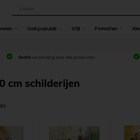
ensen
Ook populair
Stijl
Formaten
Kle
Gratis
verzending voor alle producten
 cm schilderijen
en