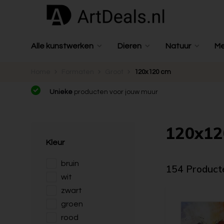
Alle kunstwerken
Dieren
Natuur
M
Home
Formaten
Groot
120x120 cm
Unieke
producten voor jouw muur
120x120
Kleur
bruin
154 Product
wit
zwart
groen
rood