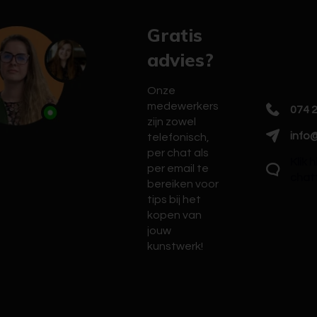
Gratis
advies?
Onze
medewerkers
074 
zijn zowel
info@
telefonisch,
per chat als
Klik 
per email te
chat
bereiken voor
tips bij het
kopen van
jouw
kunstwerk!