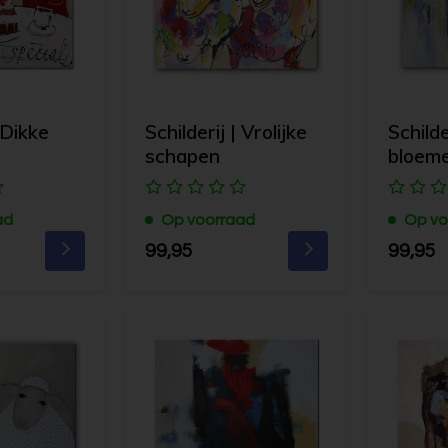
 Dikke
Schilderij | Vrolijke
Schilde
schapen
bloem
ad
Op voorraad
Op vo
99,95
99,95