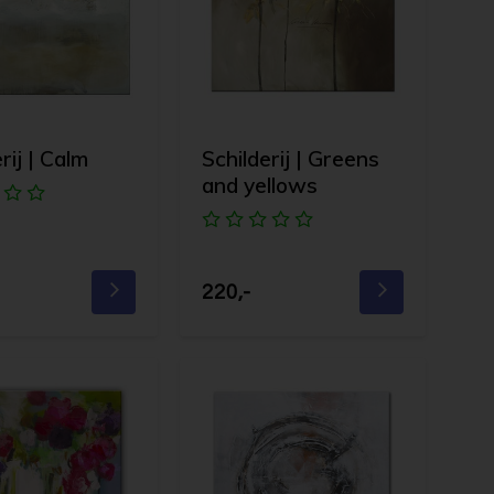
rij | Calm
Schilderij | Greens
and yellows
220,-