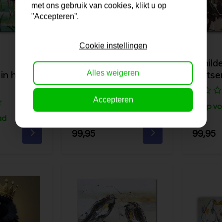
met ons gebruik van cookies, klikt u op
"Accepteren”.
Cookie instellingen
Schilderij | Staande
Schilde
Alles weigeren
in het
flamingo
Kletse
Accepteren
Op voorraad
Op vo
ad
99,95
99,95