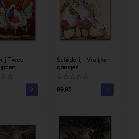
erij Twee
Schilderij | Vrolijke
kippen
gansjes
99,95