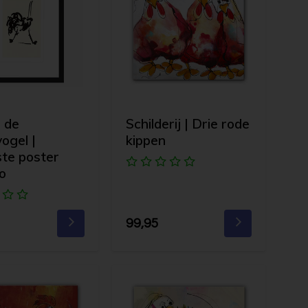
 de
Schilderij | Drie rode
vogel |
kippen
jste poster
o
99,95