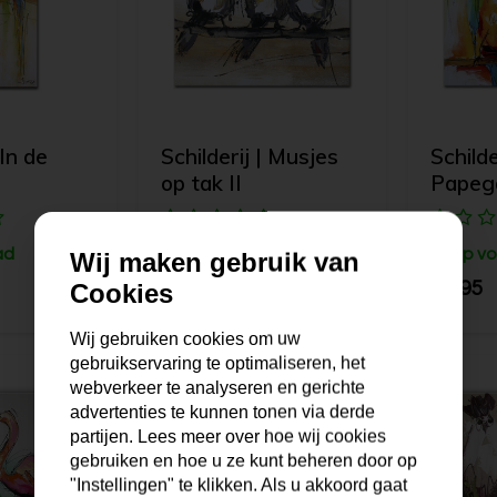
 In de
Schilderij | Musjes
Schilde
op tak II
Papeg
ad
Op voorraad
Op vo
Wij maken gebruik van
99,95
99,95
Cookies
Wij gebruiken cookies om uw
gebruikservaring te optimaliseren, het
webverkeer te analyseren en gerichte
advertenties te kunnen tonen via derde
partijen. Lees meer over hoe wij cookies
gebruiken en hoe u ze kunt beheren door op
"Instellingen" te klikken. Als u akkoord gaat