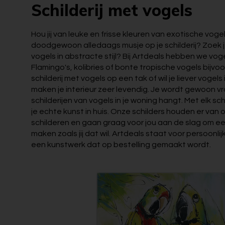
Schilderij met vogels
Hou jij van leuke en frisse kleuren van exotische vogel
doodgewoon alledaags musje op je schilderij? Zoek je
vogels in abstracte stijl? Bij Artdeals hebben we voge
Flamingo's, kolibries of bonte tropische vogels bijvoo
schilderij met vogels op een tak of wil je liever vogels
maken je interieur zeer levendig. Je wordt gewoon vrol
schilderijen van vogels in je woning hangt. Met elk sch
je echte kunst in huis. Onze schilders houden er van 
schilderen en gaan graag voor jou aan de slag om een 
maken zoals jij dat wil. Artdeals staat voor persoonlijke
een kunstwerk dat op bestelling gemaakt wordt.