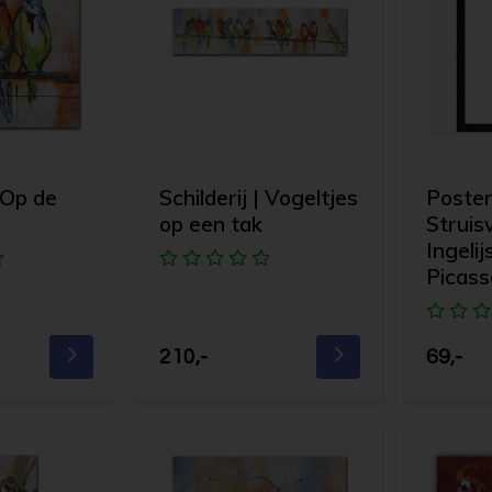
| Op de
Schilderij | Vogeltjes
Poster
op een tak
Struis
Ingeli
Picass
210,-
69,-