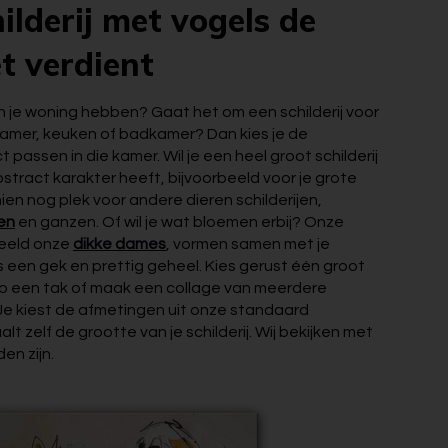
hilderij met vogels de
et verdient
rij in je woning hebben? Gaat het om een schilderij voor
mer, keuken of badkamer? Dan kies je de
 passen in die kamer. Wil je een heel groot schilderij
stract karakter heeft, bijvoorbeeld voor je grote
ien nog plek voor andere dieren schilderijen,
en
en ganzen. Of wil je wat bloemen erbij? Onze
rbeeld onze
dikke dames
, vormen samen met je
s een gek en prettig geheel. Kies gerust één groot
 op een tak of maak een collage van meerdere
s. Je kiest de afmetingen uit onze standaard
t zelf de grootte van je schilderij. Wij bekijken met
en zijn.