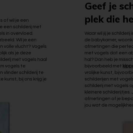
Geef je sc
plek die h
s of wil je een
 een schilderij met
ls in overvloed.
Waar wil jij je schilde
rbeeld. Wil je een
de babykamer, woonka
 in volle vlucht? Vogels
afmetingen die perfect
ijk als je deze
met vogels dat een ab
ilderij met vogels haal
hal? Dan heb je missch
om vogels te
bijvoorbeeld met
kipp
vlinder schilderij te
vrolijke kunst, bijvoo
 kunst, bij ons krijg je
schilderijen met vogel
schilderij met vogels
kleinere schilderijtje
afmetingen of je bepaal
jou wat de mogelijkhed