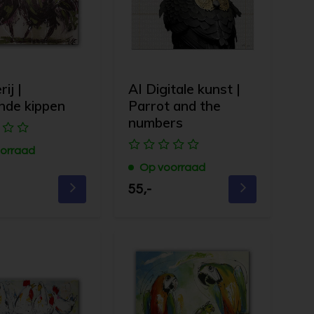
rij |
AI Digitale kunst |
nde kippen
Parrot and the
numbers
orraad
Op voorraad
55,-