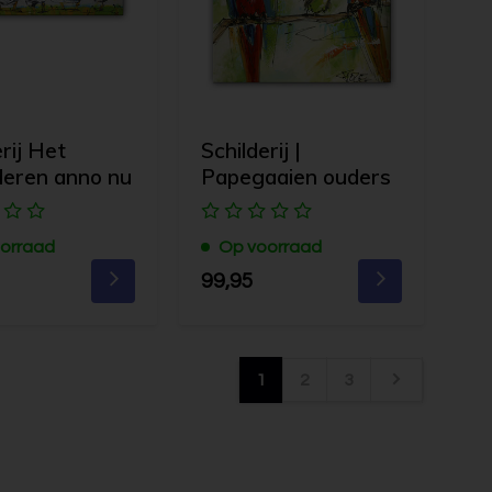
erij Het
Schilderij |
deren anno nu
Papegaaien ouders
orraad
Op voorraad
99,95
1
2
3