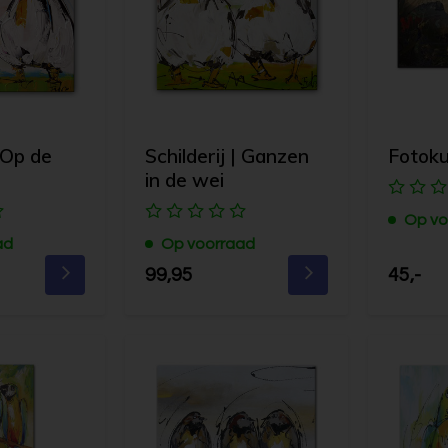
| Op de
Schilderij | Ganzen
Fotoku
in de wei
Op vo
ad
Op voorraad
99,95
45,-