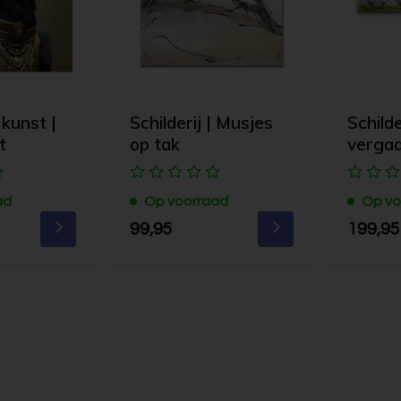
 kunst |
Schilderij | Musjes
Schild
t
op tak
verga
ad
Op voorraad
Op vo
99,95
199,95