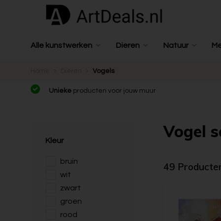
Alle kunstwerken
Dieren
Natuur
M
Home
Dieren
Vogels
Unieke
producten voor jouw muur
Vogel s
Kleur
bruin
49 Producte
wit
zwart
groen
rood