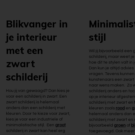
Blikvanger in
Minimalis
je interieur
stijl
met een
Wil jij bijvoorbeeld een 
schilderij, maar weet j
zwart
hoe dit te stylen valt in 
Dan kun je altijd advies
schilderij
vragen. Tevens kunnen
kunstenaars een zwart s
naar wens maken. Zo w
Hou jij van gewaagd? Dan kies je
schilderij anders en toc
voor een schilderij in zwart. Een
op je interieur afgeste
zwart schilderij is helemaal
schilderij met zwart en 
anders dan een schilderij met
kleuren zoals
rood
en
g
kleuren. Door te kieze voor zwart,
helemaal anders dan 
kies je voor een industriele of
schilderij met zwart en 
minimalistische stijl. Een
groot
bijvoorbeeld
groen
of
b
schilderij in zwart kan heel erg
toegevoegd. Ook mee