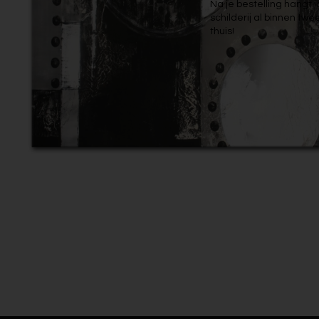
Na je bestelling hangt 
schilderij al binnen tw
thuis!