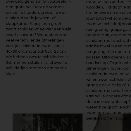
overweldigend zijn, bijvoorbeeld in
meer wit kan perfect. 
een grote hal. Door de vormen
woorden, jij draagt je st
simpel te houden, creeer je een
het ontwerp en de uitv
rustige sfeer in je woon- of
jouw zwart wit schilderij
slaapkamer Kies jij een groot
zwart wit schilderij abstr
zwart schilderij of eerder een
klein
rustig, pittig, grappig... Ji
zwart schilderij? Wij hebben zeer
Denk er aan, ook een zw
veel verschillende afmetingen
schilderij met abstrac
voor je schilderij in zwart, zoals
kan best wel in een rus
40x60 cm, maar ook 80x120 cm.
omgeving of in een retr
We hebben zwarte schilderijen in
passen. Uitproberen is 
3d, met een stalen lijst of zwarte
boodschap. En je kiest 
schilderijen met toch dat beetje
afmetingen. Ga je voor
kleur.
schilderij in zwart en wit
wit en zwart schilderij o
graag een 2-delig of 3-
schilderij met zwart en 
kan! Wil je andere afm
deze in onze webshop?
weten hoe groot je schil
zwart met wit moet zijn, 
bekijken of het mogelijk 