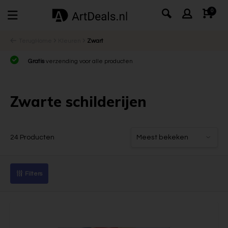
0
Terug
Home
Kleuren
Zwart
Gratis
verzending voor alle producten
Zwarte schilderijen
24 Producten
Filters