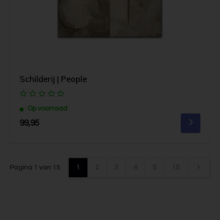
Schilderij | People
Op voorraad
99,95
Pagina 1 van 15
1
2
3
4
5
15