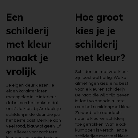
Een
Hoe groot
schilderij
kies je je
met kleur
schilderij
maakt je
met kleur?
vrolijk
Schilderijen met veel kleur
zijn best wel heftig. Welke
afmetingen kies je nu best
Je eigen kleur kiezen, je
voor je kleuren schilderij?
eigen karakter laten
De raad die wij altijd geven
meespelen in je interieur,
is: laat voldoende ruimte
dat is toch het leukste dat
rond het schilderij met kleur.
er is? Je kiest bij Artdeals je
Zo wordt alle aandacht
schilderij in de kleur die jou
naar je kleuren schilderij
het beste past. Denk je aan
toe getrokken. Wat je ook
veel
rood
,
blauw
of
geel
? Of
kunt doen is verschillende
ga je liever voor zachtere
schilderijen met veel kleur