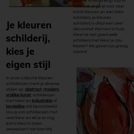
zachte tinten brengt rust in
huis. Ook al ga je voor zeer
lichte kleuren en een klein
schilderij, je kleuren
Je kleuren
schilderij is altijd een zeer
decoratief element in huis.
schilderij,
Weet je niet goed welk
schilderij met kleur je zou
kiezen? Wij geven jou graag
kies je
advies!
eigen stijl
In onze collectie kleuren
schilderijen merk je diverse
stijlen op:
abstract
,
modern
,
vrolijke kunst
, schilderijen
met tekst en
industriële
of
landelijke
stijl bijvoorbeeld.
Hou jij van schilderijen met
veel kleur en wil je er nog
extra kleur in laten
verwerken? Het kan! Wij