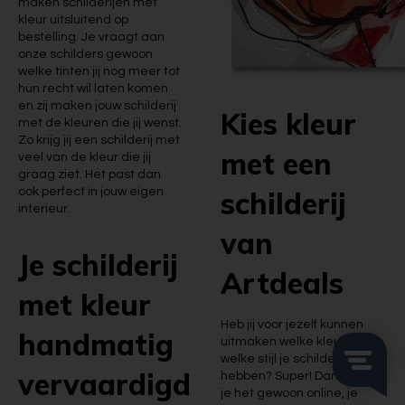
maken schilderijen met
kleur uitsluitend op
bestelling. Je vraagt aan
onze schilders gewoon
welke tinten jij nog meer tot
hun recht wil laten komen
en zij maken jouw schilderij
Kies kleur
met de kleuren die jij wenst.
Zo krijg jij een schilderij met
met een
veel van de kleur die jij
graag ziet. Het past dan
ook perfect in jouw eigen
schilderij
interieur.
van
Je schilderij
Artdeals
met kleur
Heb jij voor jezelf kunnen
handmatig
uitmaken welke kleuren en
welke stijl je schilderij moet
vervaardigd
hebben? Super! Dan bestel
je het gewoon online, je