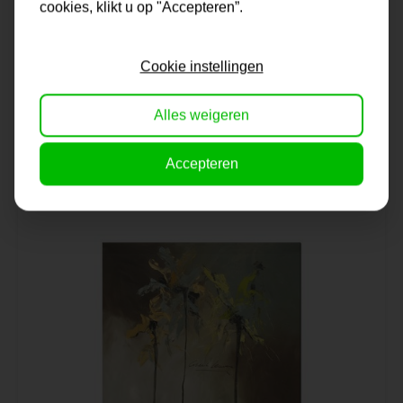
cookies, klikt u op "Accepteren”.
Fotokunst | Standing strong
Cookie instellingen
Alles weigeren
Op voorraad
199,-
Accepteren