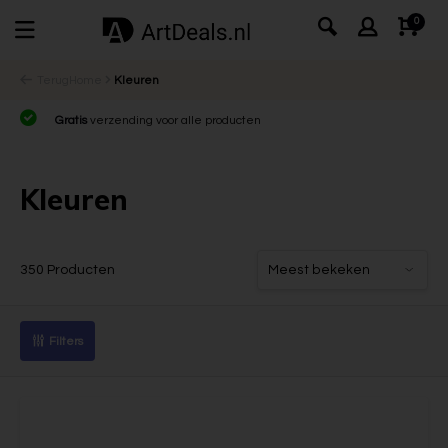
0
Terug
Home
Kleuren
Gratis
verzending voor alle producten
Kleuren
350 Producten
Filters