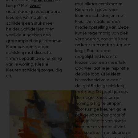
kleuren zoals
grijs
,
bruin
en
met elkaar combineren.
beige? Met
zwart
Kies in dat geval voor
accentueer je veel andere
kleinere schilderijen met
kleuren, wit maakt je
kleur. Je maakt er een
schilderij een stuk meer
mooie opstelling van. Deze
helder. Schilderijen met
kun je regelmatig van plek
veel kleur hebben een
veranderen, zodat je keer
grote impact op je interieur.
op keer een ander interieur
Maar ook een kleuren
krijgt. Een andere
schilderij met discrete
mogelijkheid is om te
tinten bepaalt de uitstraling
kiezen voor een meerluik.
van je woning. Kies je
Ook hier laat je je inspiratie
kleuren schilderij zorgvuldig
de vrije loop. Of je kiest
uit.
bijvoorbeeld voor een 3-
delig of 5-delig schilderij
met kleur. Dit geeft jou ook
de mogelijkheid om je
woning pittig te pimpen.
Voor rustige kleuren ga je
ook gewoon voor groot of
klein, in functie van hoe je
interieur er verder uitziet.
Een schilderij met kleuren in