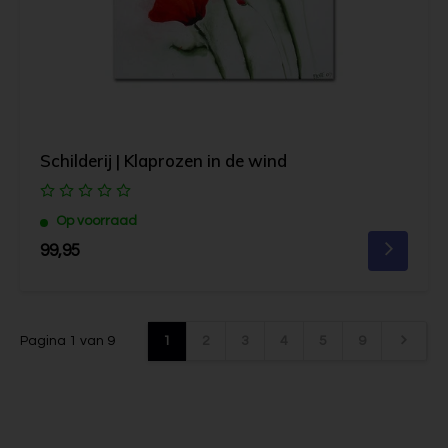
Schilderij | Klaprozen in de wind
Op voorraad
99,95
Pagina 1 van 9
1
2
3
4
5
9