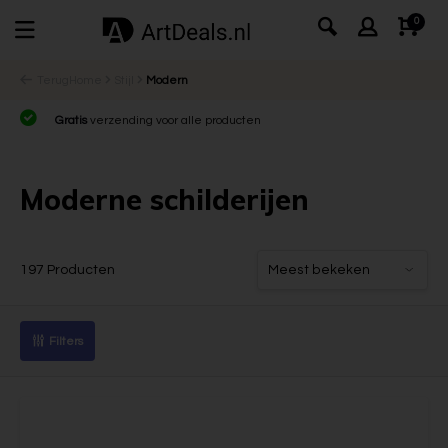
0
Terug
Home
Stijl
Modern
Gratis
verzending voor alle producten
Moderne schilderijen
197 Producten
Filters