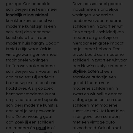
gezegd. Ook bepaalde
Deze passen heel goed in
schilderijen met een meer
industriële en landelijke
landelijk
of
industrieel
woningen. Anderzijds
karakter kunnen best wel
hebben we zeer moderne
moderne kunst zijn. Is een
schilderijen in zwart en wit.
schilderij dan moderne
Een dergelijk schilderij kan
kunst als je het in een
modern en groot zijn en
modern huis hangt? Ook dit
hierdoor een grote impact
is niet altijd waar. Ook in
op je kamer hebben. Denk
vintage woningen en meer
bijvoorbeeld aan moderne
traditionele woningen
schilderij in zwart en wit voor
treffen we vaak moderne
een New York style interieur.
schilderijen aan. Hoe zit het
Skyline
,
boten
of een
dan precies? Bij Artdeals
sportieve
auto
zijn een
breken wij er niet echt ons
geliefd thema voor
hoofd over. Als jij op zoek
moderne schilderijen in
bent naar moderne kunst
zwart en wit. Wil je eerder
en jij vindt dat een bepaald
vintage gaan en toch een
schilderij moderne kunst is,
schilderij met moderne
dan haal je het gewoon in
kunst kiezen? Het kan! Kies
huis. Zo eenvoudig gaat
in dit geval een schilderij
dat. Zoek jij een schilderij
met een vintage auto
dat modern én
groot
is of
bijvoorbeeld. Ook al is het