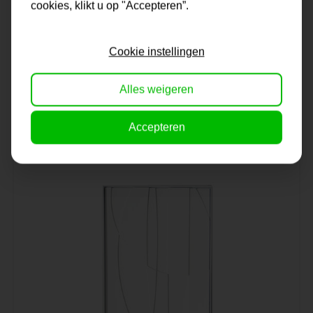
cookies, klikt u op "Accepteren”.
Schilderij | Kleurrijke bloemen
Cookie instellingen
Alles weigeren
Op voorraad
99,95
Accepteren