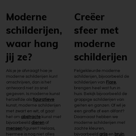
Moderne
Creëer
schilderijen,
sfeer met
waar hang
moderne
jij ze?
schilderijen
Als je je afvraagt hoe je
Felgekleurde moderne
moderne schilderijen kunt
schilderijen, bijvoorbeeld de
omschrijven, dan is het
schilderijen van
Fiore
,
antwoord niet zo snel
brengen heel wat fun in
gegeven. Is moderne kunst
huis. Bekijk bijvoorbeeld de
hetzelfde als
figuratieve
grappige schilderijen van
kunst, moderne schilderijen
geiten en ganzen. Of wil je
met zwart en wit, of gaat
een giraffe of een olifant?
het om
abstracte
kunst met
Daarnaast hebben we
bijvoorbeeld
dieren
of
moderne schilderijen met
mensen
figuren? Helaas,
zachte kleuren,
hiermee is nog niet alles
bijvoorbeeld
grijs
en
bruin
.