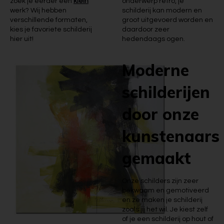
zoek je eerder een
klein
onderwerp retro, je
werk? Wij hebben
schilderij kan modern en
verschillende formaten,
groot uitgevoerd worden en
kies je favoriete schilderij
daardoor zeer
hier uit!
hedendaags ogen.
Moderne
schilderijen
door onze
kunstenaars
gemaakt
Onze schilders zijn zeer
bekwaam en gemotiveerd
en ze maken je schilderij
zoals jij het wil. Je kiest zelf
of je een schilderij op hout of