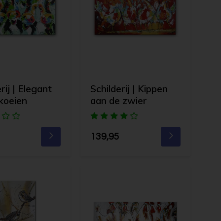
rij | Elegant
Schilderij | Kippen
koeien
aan de zwier
139,95