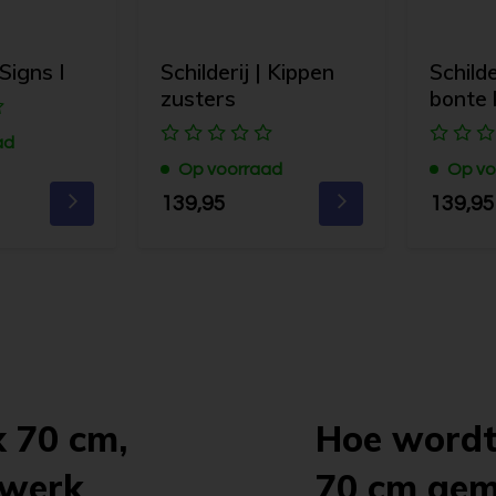
 Signs I
Schilderij | Kippen
Schilder
zusters
bonte 
ad
Op voorraad
Op vo
139,95
139,95
x 70 cm,
Hoe wordt 
twerk
70 cm ge