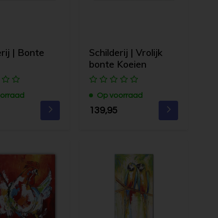
rij | Bonte
Schilderij | Vrolijk
n
bonte Koeien
orraad
Op voorraad
139,95