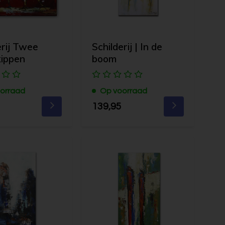
erij Twee
Schilderij | In de
kippen
boom
orraad
Op voorraad
139,95