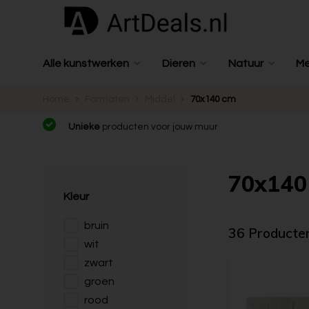
Alle kunstwerken
Dieren
Natuur
M
Home
Formaten
Middel
70x140 cm
Unieke
producten voor jouw muur
70x140 
Kleur
bruin
36 Producte
wit
zwart
groen
rood