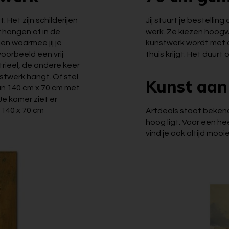
Het zijn schilderijen
Jij stuurt je bestelli
 hangen of in de
werk. Ze kiezen hoogw
en waarmee jij je
kunstwerk wordt met d
voorbeeld een vrij
thuis krijgt. Het duurt
trieel, de andere keer
stwerk hangt. Of stel
Kunst aan 
van 140 cm x 70 cm met
 Je kamer ziet er
n 140 x 70 cm
Artdeals staat bekend o
hoog ligt. Voor een heel
vind je ook altijd mooi