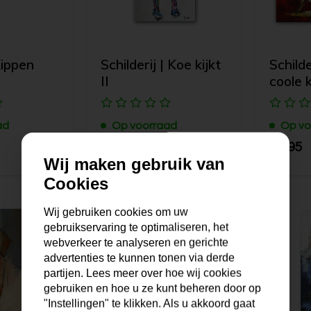
Kippen
Schilderij | Koe kijkt
Schild
II
coole 
ad
Op voorraad
Op vo
139,95
99,95
Wij maken gebruik van
Cookies
Wij gebruiken cookies om uw
gebruikservaring te optimaliseren, het
webverkeer te analyseren en gerichte
advertenties te kunnen tonen via derde
partijen. Lees meer over hoe wij cookies
gebruiken en hoe u ze kunt beheren door op
"Instellingen" te klikken. Als u akkoord gaat