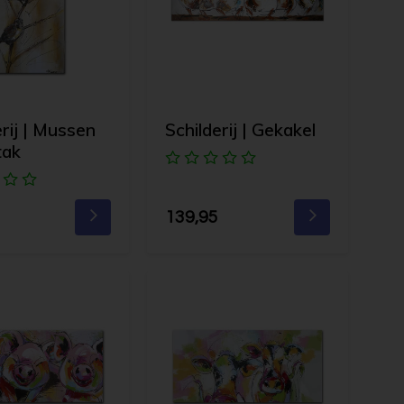
erij | Mussen
Schilderij | Gekakel
tak
139,95