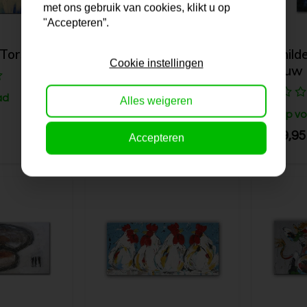
met ons gebruik van cookies, klikt u op
"Accepteren”.
 Torso II
Schilderij | Stad in
Schilde
Cookie instellingen
blauw II
blauw
ad
Alles weigeren
Op voorraad
Op vo
139,95
139,95
Accepteren