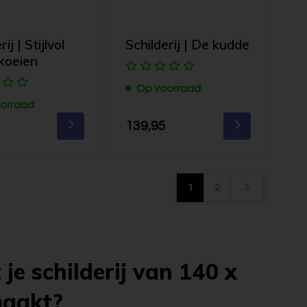
ij | Stijlvol
Schilderij | De kudde
koeien
Op voorraad
orraad
139,95
1
2
je schilderij van 140 x
maakt?