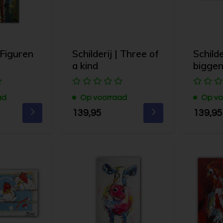
| Figuren
Schilderij | Three of
Schilde
a kind
bigge
ad
Op voorraad
Op vo
139,95
139,95