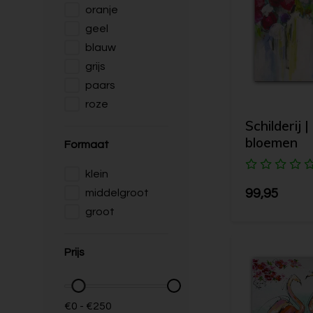
oranje
geel
blauw
grijs
paars
roze
Schilderij |
bloemen
Formaat
klein
99,95
middelgroot
groot
Prijs
€0 - €250