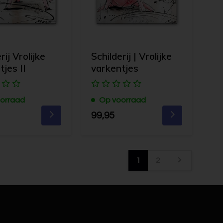
rij Vrolijke
Schilderij | Vrolijke
tjes II
varkentjes
orraad
Op voorraad
99,95
1
2