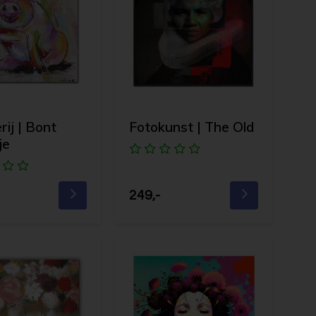
rij | Bont
Fotokunst | The Old
je
249,-