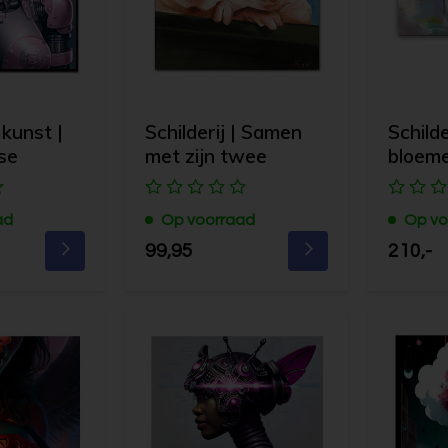
 kunst |
Schilderij | Samen
Schilde
se
met zijn twee
bloem
ad
Op voorraad
Op vo
99,95
210,-