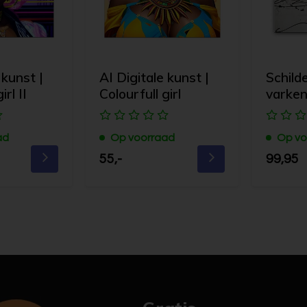
 kunst |
AI Digitale kunst |
Schilde
irl II
Colourfull girl
varken
ad
Op voorraad
Op vo
55,-
99,95