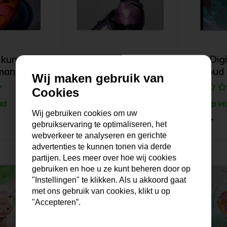
 kunst |
AI Digitale kunst |
AI Digi
man
Robot woman
Proud
Wij maken gebruik van
Cookies
ad
Op voorraad
Op vo
Wij gebruiken cookies om uw
55,-
55,-
gebruikservaring te optimaliseren, het
webverkeer te analyseren en gerichte
advertenties te kunnen tonen via derde
partijen. Lees meer over hoe wij cookies
gebruiken en hoe u ze kunt beheren door op
"Instellingen" te klikken. Als u akkoord gaat
met ons gebruik van cookies, klikt u op
"Accepteren”.