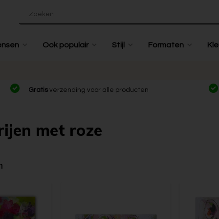
ensen
Ook populair
Stijl
Formaten
Kle
Gratis
verzending voor alle producten
rijen met roze
n