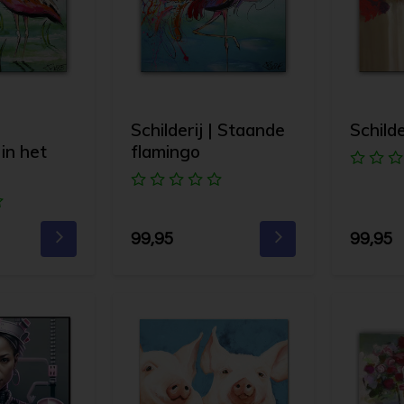
Schilderij | Staande
Schild
in het
flamingo
99,95
99,95