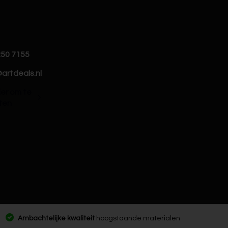
250 7155
artdeals.nl
hier om te
ten
Ambachtelijke kwaliteit
hoogstaande materialen