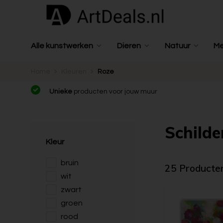
Alle kunstwerken
Dieren
Natuur
M
Home
Kleuren
Roze
Unieke
producten voor jouw muur
Schilde
Kleur
bruin
25 Producte
wit
zwart
groen
rood