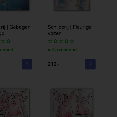
erij | Gebogen
Schilderij | Fleurige
go
vazen
orraad
Op voorraad
210,-