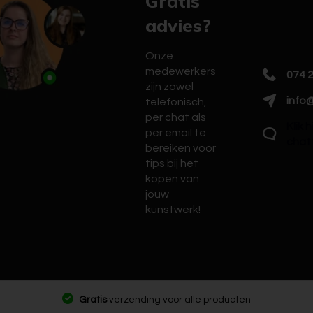
Gratis
advies?
Onze
medewerkers
074 
zijn zowel
info@
telefonisch,
per chat als
Klik 
per email te
chat
bereiken voor
tips bij het
kopen van
jouw
kunstwerk!
Gratis
verzending voor alle producten