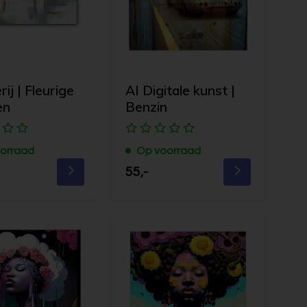
rij | Fleurige
AI Digitale kunst |
en
Benzin
orraad
Op voorraad
55,-