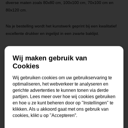
diverse maten zoals 80x80 cm, 100x100 cm, 70x100 cm en
80x120 cm.
Na je bestelling wordt het kunstwerk geprint bij een kwalitatief
excellente drukker en ingelijst in een zwarte baklijst.
Wij maken gebruik van
Cookies
Specificaties
Wij gebruiken cookies om uw gebruikservaring te
optimaliseren, het webverkeer te analyseren en
Maat
0x0x0 cm
gerichte advertenties te kunnen tonen via derde
partijen. Lees meer over hoe wij cookies gebruiken
en hoe u ze kunt beheren door op "Instellingen" te
Korte omschrijving
Fotokunst geprint op dibond
klikken. Als u akkoord gaat met ons gebruik van
met baklijst
cookies, klikt u op "Accepteren”.
Formaat
60x80 cm, 80x100 cm,