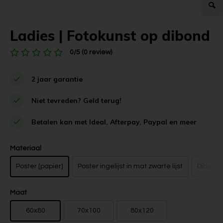
Ladies | Fotokunst op dibond
0/5 (0 review)
2 jaar garantie
Niet tevreden? Geld terug!
Betalen kan met Ideal, Afterpay, Paypal en meer
Materiaal
Poster [papier]
Poster ingelijst in mat zwarte lijst
Dibond z
Maat
60x80
70x100
80x120