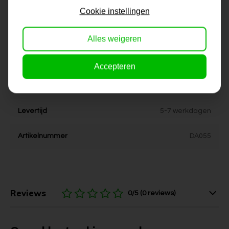
80x120 cm
Cookie instellingen
Dikte
4 cm
Alles weigeren
Stijl
Industrieel, landelijk, stoer,
urban
Accepteren
Kleur
grijs
Levertijd
5-7 werkdagen
Artikelnummer
DA055
Reviews
0/5 (0 reviews)