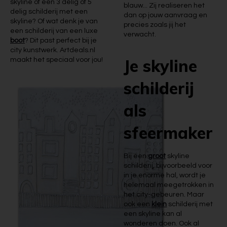
skyline of een 3 delig of 5
blauw... Zij realiseren het
delig schilderij met een
dan op jouw aanvraag en
skyline? Of wat denk je van
precies zoals jij het
een schilderij van een luxe
verwacht.
boot
? Dit past perfect bij je
city kunstwerk. Artdeals.nl
Je skyline
maakt het speciaal voor jou!
schilderij
als
sfeermaker
Bij een
groot
skyline
schilderij, bijvoorbeeld voor
in je enorme hal, wordt je
helemaal meegetrokken in
het city-gebeuren. Maar
ook een
klein
schilderij met
een skyline kan al
wonderen doen. Ook al