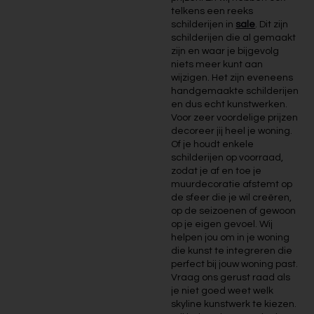
telkens een reeks
schilderijen in
sale
. Dit zijn
schilderijen die al gemaakt
zijn en waar je bijgevolg
niets meer kunt aan
wijzigen. Het zijn eveneens
handgemaakte schilderijen
en dus echt kunstwerken.
Voor zeer voordelige prijzen
decoreer jij heel je woning.
Of je houdt enkele
schilderijen op voorraad,
zodat je af en toe je
muurdecoratie afstemt op
de sfeer die je wil creëren,
op de seizoenen of gewoon
op je eigen gevoel. Wij
helpen jou om in je woning
die kunst te integreren die
perfect bij jouw woning past.
Vraag ons gerust raad als
je niet goed weet welk
skyline kunstwerk te kiezen.