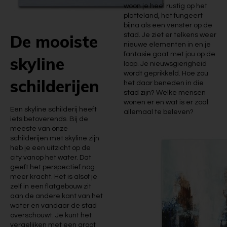
woon je heel rustig op het
platteland, het fungeert
bijna als een venster op de
De mooiste
stad. Je ziet er telkens weer
nieuwe elementen in en je
fantasie gaat met jou op de
skyline
loop. Je nieuwsgierigheid
wordt geprikkeld. Hoe zou
schilderijen
het daar beneden in die
stad zijn? Welke mensen
wonen er en wat is er zoal
Een skyline schilderij heeft
allemaal te beleven?
iets betoverends. Bij de
meeste van onze
schilderijen met skyline zijn
heb je een uitzicht op de
city vanop het water. Dat
geeft het perspectief nog
meer kracht. Het is alsof je
zelf in een flatgebouw zit
aan de andere kant van het
water en vandaar de stad
overschouwt. Je kunt het
vergelijken met een groot