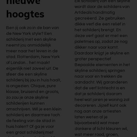
nieuwe
Elk schilderij van een skyline
wordt door de schilders van
hoogtes
Artdeals handmatig
gecreëerd. Ze gebruiken
dikke verf die een reliëf in
Ben jij ook zo in de ban van
het schilderij brengt. En
de New York style? Een
deze verf gaat er met een
schilderij met een skyline
paletmes op, zodat ze nog
neemt jou onmiddellijk
dikker naar voor komt.
meer naar het leven in de
Daardoor krijgt je skyline en
stad. Rotterdam, New York
groter perspectief.
of London... het maakt
Bepaalde elementen in het
eigenlijk niet zoveel uit. De
skyline schilderij springen
sfeer die een skyline
naar voor en trekken de
schilderij bij jou in huis haalt,
aandacht. Wij garanderen
is ongezien. Chique, pure
dat de verf lichtecht is en
klasse, bruisend en groots,
dat je schilderij daarom
zo zou je onze skyline
heel wat jaren je woning zal
schilderijen kunnen
decoreren. Jijzelf kunt ook
omschrijven. Wil je een klein
nog aan onze artiesten
schilderij en daarmee toch
laten weten of je
de feeling van de stad in
bijvoorbeeld wat meer
huis halen? Of ga je voor
donkere of licht kleuren wil,
een groot schilderij met
wat meer rood, groen,