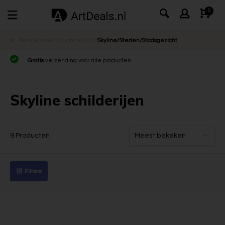
0
Terug
Home
Ook populair
Skyline/Steden/Stadsgezicht
Gratis
verzending voor alle producten
Skyline schilderijen
9 Producten
Filters