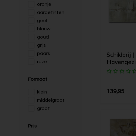
oranje
aardetinten
geel
blauw
goud
grijs
Schilderij |
paars
Havengezi
roze
Formaat
139,95
klein
middelgroot
groot
Prijs