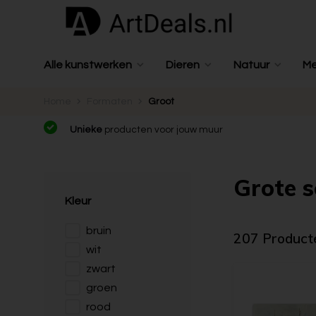
Alle kunstwerken
Dieren
Natuur
M
Home
Formaten
Groot
Unieke
producten voor jouw muur
Grote s
Kleur
bruin
207 Product
wit
zwart
groen
rood