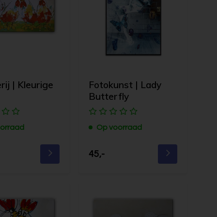
rij | Kleurige
Fotokunst | Lady
Butterfly
orraad
Op voorraad
45,-