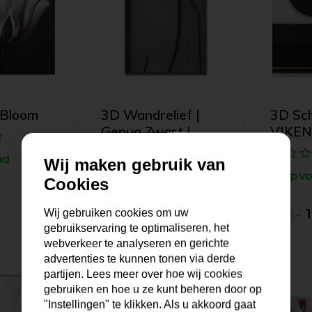
| Bloom
3D Wandrelief |
3D Schi
Genua Zwart |
VIKEN
Stalen lijst
ad
Wij maken gebruik van
Op vo
Cookies
Op voorraad
Wij gebruiken cookies om uw
79,-
299,-
1
gebruikservaring te optimaliseren, het
webverkeer te analyseren en gerichte
advertenties te kunnen tonen via derde
partijen. Lees meer over hoe wij cookies
gebruiken en hoe u ze kunt beheren door op
"Instellingen" te klikken. Als u akkoord gaat