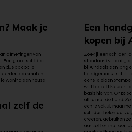
en? Maak je
Een handg
kopen bij 
 van afmetingen van
Zoek jij een schilderij
. Een groot schilderij
standaard vooraf gesc
 en dus ook op je
bij Artdeals een lang e
of eerder een smal en
handgemaakt schilderij.
n je woning een heuse
eens je eigen stempel
wat betreft kleuren en
basis hiervan. Onze sc
altijd met de hand. Ze
al zelf de
échte vaklui, maar me
schilderij helemaal vol
creëren, gebruiken ze 
aanzetten met een p