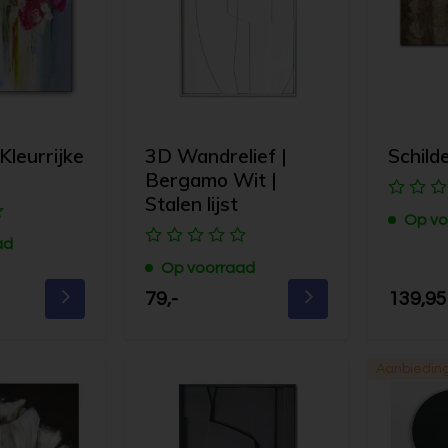
 Kleurrijke
3D Wandrelief |
Schilde
Bergamo Wit |
Stalen lijst
Op vo
ad
Op voorraad
79,-
139,95
Aanbiedin