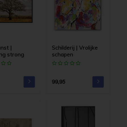
nst |
Schilderij | Vrolijke
ng strong
schapen
99,95