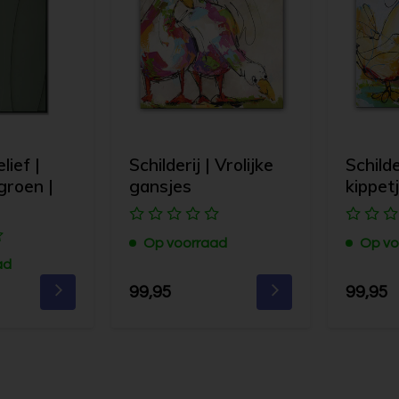
ief |
Schilderij | Vrolijke
Schilde
groen |
gansjes
kippet
Op voorraad
Op vo
ad
99,95
99,95