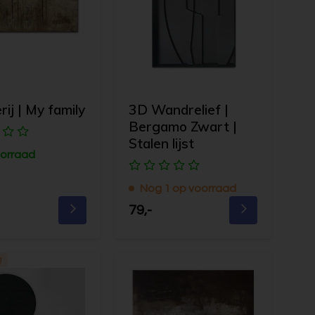
rij | My family
3D Wandrelief |
Bergamo Zwart |
Stalen lijst
orraad
Nog 1 op voorraad
79,-
g