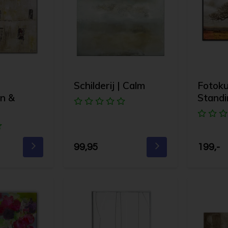
Schilderij | Calm
Fotoku
n &
Standi
99,95
199,-