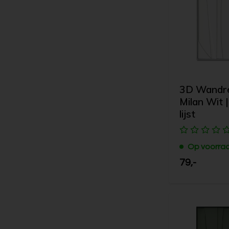
3D Wandrel
Milan Wit |
lijst
Op voorra
79,-