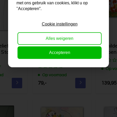
met ons gebruik van cookies, klikt u op
"Accepteren”.
Cookie instellingen
Alles weigeren
ief |
3D Wandrelief |
Schilde
 Stalen
Milan Zwart | Stalen
kippen
Accepteren
lijst
Op vo
ad
Op voorraad
79,-
139,95