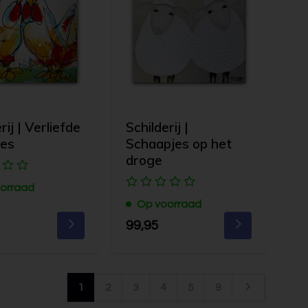
rij | Verliefde
Schilderij |
jes
Schaapjes op het
droge
orraad
Op voorraad
99,95
1
2
3
4
5
9