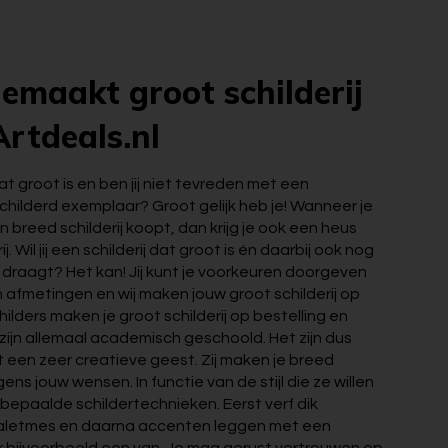
emaakt groot schilderij
Artdeals.nl
 dat groot is en ben jij niet tevreden met een
hilderd exemplaar? Groot gelijk heb je! Wanneer je
n breed schilderij koopt, dan krijg je ook een heus
 Wil jij een schilderij dat groot is én daarbij ook nog
 draagt? Het kan! Jij kunt je voorkeuren doorgeven
 afmetingen en wij maken jouw groot schilderij op
hilders maken je groot schilderij op bestelling en
 zijn allemaal academisch geschoold. Het zijn dus
t een zeer creatieve geest. Zij maken je breed
gens jouw wensen. In functie van de stijl die ze willen
bepaalde schildertechnieken. Eerst verf dik
aletmes en daarna accenten leggen met een