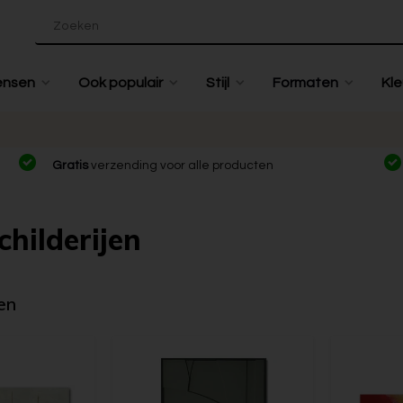
ensen
Ook populair
Stijl
Formaten
Kle
Gratis
verzending voor alle producten
childerijen
en