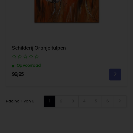
Schilderij Oranje tulpen
Op voorraad
99,95
Pagina 1 van 6
1
2
3
4
5
6