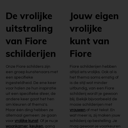
De vrolijke
Jouw eigen
uitstraling
vrolijke
van Fiore
kunt van
schilderijen
Fiore
Onze Fiore schilders zijn
Fiore schilderijen hebben
een groep kunstenaars met
altijd iets vrolijks. Ook al is
een specifieke
het thema soms ernstig of
ingesteldheid. De ene keer
is de stijl wat minder
voor halen ze hun inspiratie
uitbundig, van een Fiore
uit een specifieke sfeer, de
schilderij wordt je gewoon
andere keer gaat het hen
blij. Bekijk bijvoorbeeld de
om kleuren of thema's.
mooie schilderijen met
Maar één ding hebben ze
vrouwen
of met tekst. En
allemaal gemeen: ze gaan
wat meer is, zij maken jouw
voor
vrolijke kunst
. Of je nu je
schilderij op bestelling. Je
woonkamer
,
keuken
, gang
mag gewoon je voorkeuren