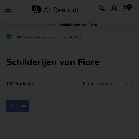
0
Terug
Home
Ook populair
Schilderijen van Fiore
Gratis
verzending voor alle producten
Schilderijen van Fiore
133 Producten
Filters