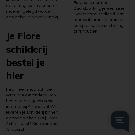
kunstwerk en als ze vinden
Europese normen.
dat er nog extra accenten
Daardoor krijg je een zeer
moeten gelegd worden,
kwaliteitsvol schilderij dat
dan gebeurt dit vakkundig.
heel wat jaren zijn mooie
oorspronkelijke uitstraling
blijft houden.
Je Fiore
schilderij
bestel je
hier
Heb jij een mooi schilderij
van Fiore gevonden? Dan
bestel je het gewoon via
internet bij Artdeals.nl. Wij
leveren je schilderij binnen
de twee weken. Ga jij voor
échte kunst? Kies dan voor
Artdeals!