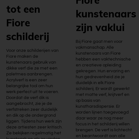
Fiore
tot een
kunstenaars
Fiore
zijn vaklui
schilderij
Bij Fiore gaat men voor
vakmanschap. Alle
Voor onze schilderijen van
kunstenaars van Fiore
Fiore maken de
hebben een vaktechnische
kunstenaars gebruik van
en creatieve opleiding
dikke verf die ze met een
gekregen. Hun ervaring en
paletmes aanbrengen.
hun gedrevenheid zie je
Acrylverf is een zeer
duidelijk in elk Fiore
belangrijke tool om hun
schilderij. Er wordt gewerkt
werk perfect uit te voeren.
met matte verf, krijtverf en
Doordat de verf dik is
op basis van
aangebracht, zie je de
kunstharsdispersie. Er
verfstreken zeer duidelijk
worden lijnen toegevoegd
en dik op de ondergrond
daar waar ze nog meer
liggen. Tijdens hun werk zijn
focus in het schilderij willen
deze artiesten zeer kritisch.
brengen. De verf is lichtecht
Ze bekijken regelmatig het
en beantwoordt aan alle