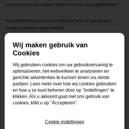
met ons op en we bekijken samen met jou de mogelijkheden!
Na je bestelling gaat onze kunstenaar voor je aan de slag.
Gratis verzending vanaf €99,95!
Wij maken gebruik van
Cookies
Specificaties
Wij gebruiken cookies om uw gebruikservaring te
Maat
0x0x0 cm
optimaliseren, het webverkeer te analyseren en
gerichte advertenties te kunnen tonen via derde
Korte omschrijving
Origineel schilderij van onze
partijen. Lees meer over hoe wij cookies gebruiken
eigen kunstenaars
en hoe u ze kunt beheren door op "Instellingen" te
klikken. Als u akkoord gaat met ons gebruik van
cookies, klikt u op "Accepteren”.
Formaat
80x80, 90x90
Dikte
4 cm
Cookie instellingen