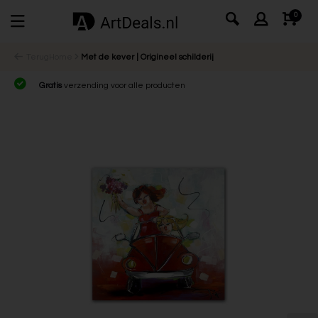
0
Terug
Home
Met de kever | Origineel schilderij
Gratis
verzending voor alle producten