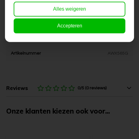
Stijl
kleurrijk, vrolijk, modern
Alles weigeren
Kleur
geel, rood, blauw, groen, wit,
zwart
Accepteren
Levertijd
6-10 werkdagen
Artikelnummer
AWX565G
Reviews
0/5 (0 reviews)
Onze klanten kiezen ook voor...