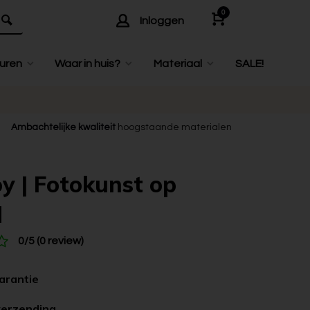
0
Inloggen
uren
Waar in huis?
Materiaal
SALE!
Ambachtelijke kwaliteit
hoogstaande materialen
y | Fotokunst op
d
0/5 (0 review)
garantie
verzending