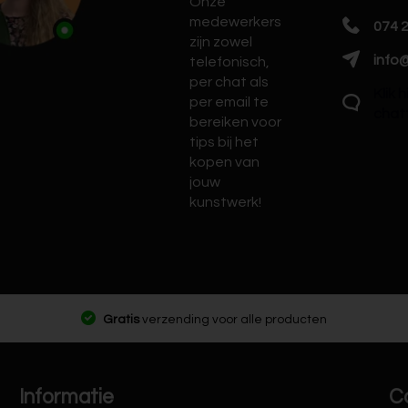
Onze
medewerkers
074 
zijn zowel
info@
telefonisch,
per chat als
Klik 
per email te
chat
bereiken voor
tips bij het
kopen van
jouw
kunstwerk!
Gratis
verzending voor alle producten
Informatie
C