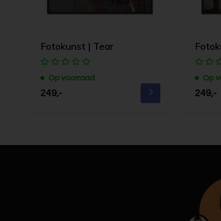
Fotokunst | Tear
Fotoku
Op voorraad
Op v
249,-
249,-