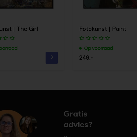
nst | The Girl
Fotokunst | Paint
oorraad
Op voorraad
249,-
Gratis
advies?