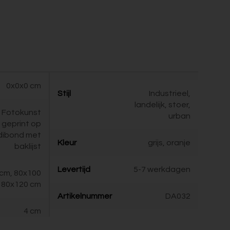
0x0x0 cm
Stijl
Industrieel,
landelijk, stoer,
Fotokunst
urban
geprint op
dibond met
Kleur
grijs, oranje
baklijst
Levertijd
5-7 werkdagen
cm, 80x100
 80x120 cm
Artikelnummer
DA032
4 cm