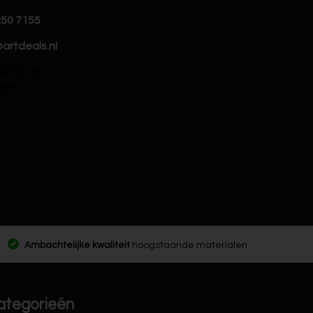
250 7155
artdeals.nl
hier om te
ten
Ambachtelijke kwaliteit
hoogstaande materialen
ategorieën