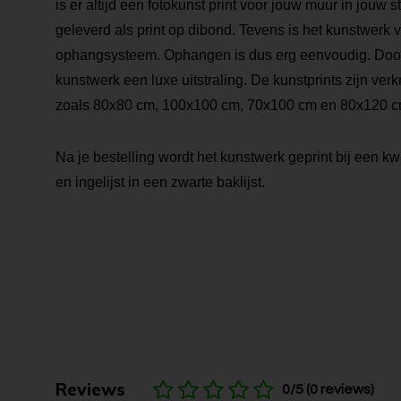
is er altijd een fotokunst print voor jouw muur in jouw s
geleverd als print op dibond. Tevens is het kunstwerk 
ophangsysteem. Ophangen is dus erg eenvoudig. Door de
kunstwerk een luxe uitstraling. De kunstprints zijn verk
zoals 80x80 cm, 100x100 cm, 70x100 cm en 80x120 c
Na je bestelling wordt het kunstwerk geprint bij een kwa
en ingelijst in een zwarte baklijst.
Reviews
0/5 (0 reviews)