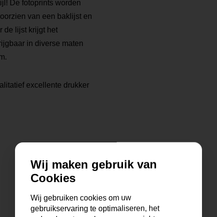
tijl! De fotoprints worden
voorzien van een baklijst en
 lijst krijgt het
rijgbaar in diverse maten
m.
litatief excellente drukker
Wij maken gebruik van
Cookies
Wij gebruiken cookies om uw
gebruikservaring te optimaliseren, het