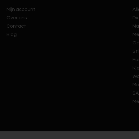
Mijn account
Al
Over ons
Di
Contact
Na
Blog
Me
Oo
Sti
Fo
Kl
Wa
Ma
SA
Me