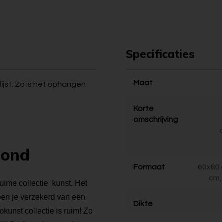
Specificaties
Maat
ijst. Zo is het ophangen
Korte
omschrijving
bond
Formaat
60x80 
cm,
ruime collectie kunst. Het
 ben je verzekerd van een
Dikte
kunst collectie is ruim! Zo