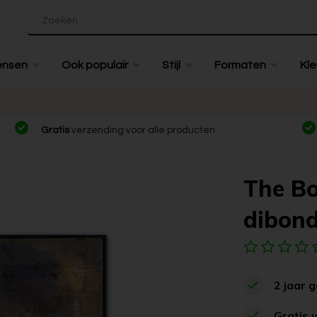
ensen
Ook populair
Stijl
Formaten
Kle
Gratis
verzending voor alle producten
The Bo
dibon
2 jaar 
Gratis 