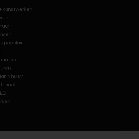
le kunstwerken
eren
tuur
nsen
k populair
jl
rmaten
euren
ar in huis?
teriaal
LE!
rken