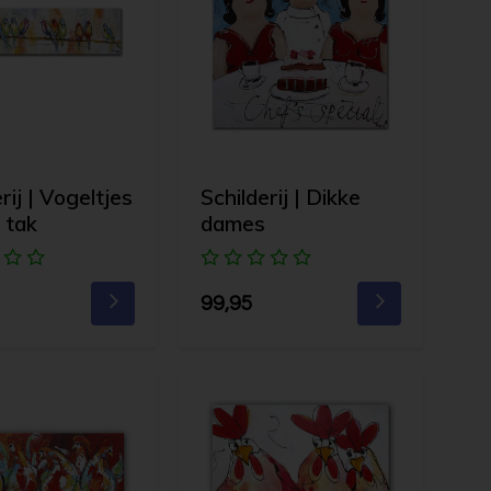
rij | Vogeltjes
Schilderij | Dikke
 tak
dames
99,95