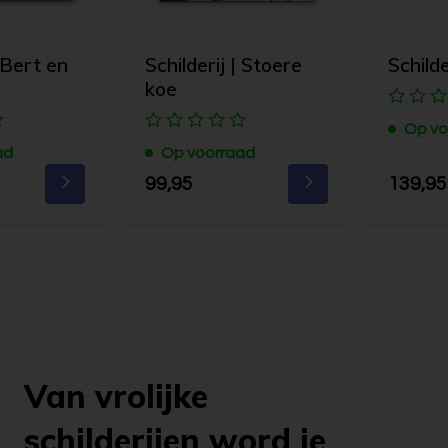
| Bert en
Schilderij | Stoere
Schilde
koe
Op vo
ad
Op voorraad
99,95
139,95
Van vrolijke
schilderijen word je