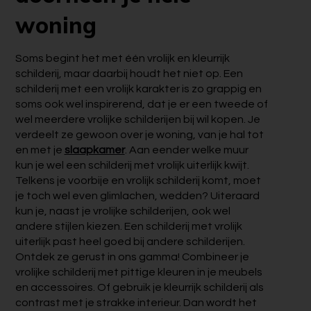
woning
Soms begint het met één vrolijk en kleurrijk
schilderij, maar daarbij houdt het niet op. Een
schilderij met een vrolijk karakter is zo grappig en
soms ook wel inspirerend, dat je er een tweede of
wel meerdere vrolijke schilderijen bij wil kopen. Je
verdeelt ze gewoon over je woning, van je hal tot
en met je
slaapkamer
. Aan eender welke muur
kun je wel een schilderij met vrolijk uiterlijk kwijt.
Telkens je voorbije en vrolijk schilderij komt, moet
je toch wel even glimlachen, wedden? Uiteraard
kun je, naast je vrolijke schilderijen, ook wel
andere stijlen kiezen. Een schilderij met vrolijk
uiterlijk past heel goed bij andere schilderijen.
Ontdek ze gerust in ons gamma! Combineer je
vrolijke schilderij met pittige kleuren in je meubels
en accessoires. Of gebruik je kleurrijk schilderij als
contrast met je strakke interieur. Dan wordt het