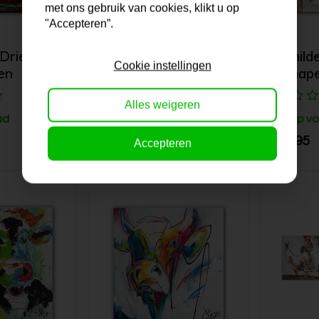
met ons gebruik van cookies, klikt u op
"Accepteren”.
 Drie
Schilderij | Vrolijke
Schilde
Cookie instellingen
en
gansjes
schap
Alles weigeren
ad
Op voorraad
Op vo
99,95
99,95
Accepteren