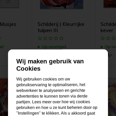
| Musjes
Schilderij | Kleurrijke
Schilde
tulpen III
kever
ad
Op voorraad
Op vo
99,95
189,-
Wij maken gebruik van
Cookies
Wij gebruiken cookies om uw
gebruikservaring te optimaliseren, het
webverkeer te analyseren en gerichte
advertenties te kunnen tonen via derde
partijen. Lees meer over hoe wij cookies
gebruiken en hoe u ze kunt beheren door op
"Instellingen" te klikken. Als u akkoord gaat