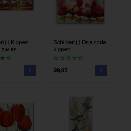
rij | Kippen
Schilderij | Drie rode
 zwier
kippen
99,95