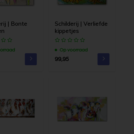
rij | Bonte
Schilderij | Verliefde
en
kippetjes
orraad
Op voorraad
99,95