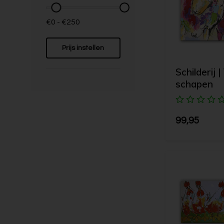
€0 - €250
Prijs instellen
Schilderij |
schapen
99,95