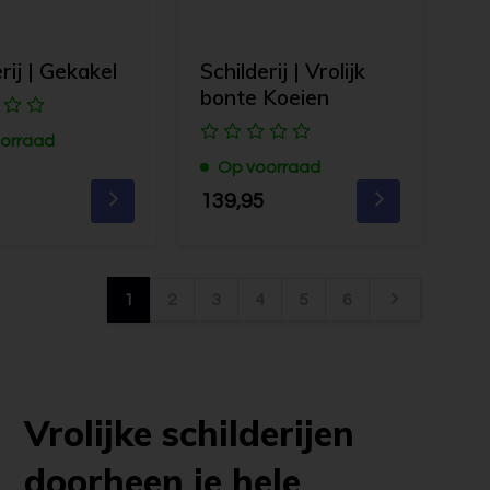
rij | Gekakel
Schilderij | Vrolijk
bonte Koeien
orraad
Op voorraad
139,95
1
2
3
4
5
6
Vrolijke schilderijen
doorheen je hele