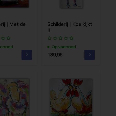
rij | Met de
Schilderij | Koe kijkt
II
orraad
Op voorraad
139,95