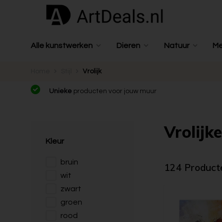
Alle kunstwerken
Dieren
Natuur
M
Home
Stijl
Vrolijk
Unieke
producten voor jouw muur
Vrolijke
Kleur
bruin
124 Product
wit
zwart
groen
rood