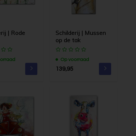
rij | Rode
Schilderij | Mussen
op de tak
orraad
Op voorraad
139,95