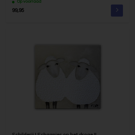
Op voorraad
99,95
Schilderij | Schaapjes op het droge II