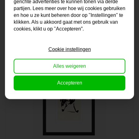
gerichte advertenties te kunnen tonen via derde
Schilderij | Greens and yellows
partijen. Lees meer over hoe wij cookies gebruiken
en hoe u ze kunt beheren door op "Instellingen" te
klikken. Als u akkoord gaat met ons gebruik van
Op voorraad
cookies, klikt u op "Accepteren”.
220,-
Cookie instellingen
Alles weigeren
Accepteren