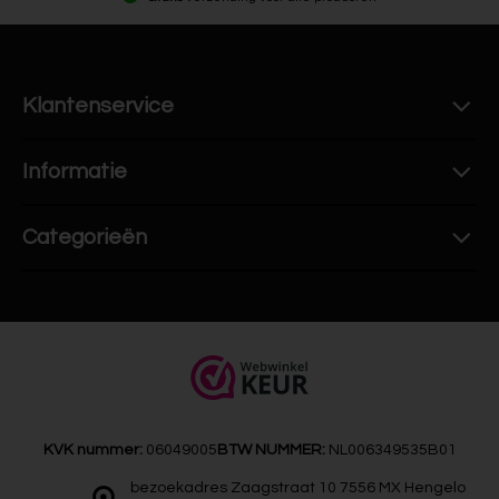
Klantenservice
Informatie
Categorieën
KVK nummer:
06049005
BTW NUMMER:
NL006349535B01
bezoekadres Zaagstraat 10 7556 MX Hengelo