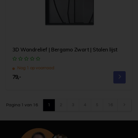
3D Wandrelief | Bergamo Zwart | Stalen lijst
Nog 1 op voorraad
79,-
Pagina 1 van 16
1
2
3
4
5
16