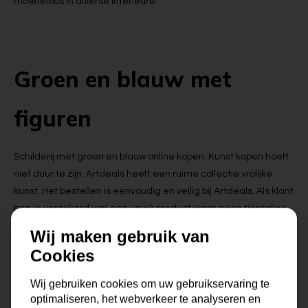
moeiteloos in diverse interieurs!
Groen en blauw met
figuren
Schilderij met groen en blauw online kopen. Kunst kopen hoeft
niet duur te zijn. Artdeals heeft een ruime collectie vrolijke
kunst. Het bestellen is eenvoudig en veilig bij Artdeals. Als klant
ben je verzekerd van een uniek product waar geen tientallen
van bestaan. Artdeals werkt met kunstenaars die in opdracht
Wij maken gebruik van
schilderijen maken voor JOU. Onze kunstenaars werken met
Cookies
veel passie en liefde voor hun werk aan je schilderij. Ze hebben
allemaal kennis van hun vak, kennen de verf, maken zelf de
Wij gebruiken cookies om uw gebruikservaring te
ontwerpen en schetsen voor hun schilderijen. Elke kunstenaar
optimaliseren, het webverkeer te analyseren en