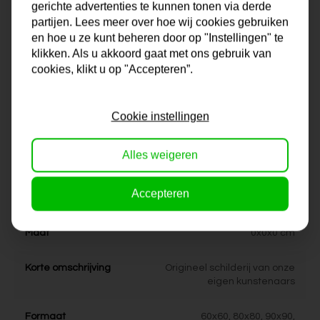
heeft ook zijn of haar eigen specialiteit. De collectie
gerichte advertenties te kunnen tonen via derde
partijen. Lees meer over hoe wij cookies gebruiken
schilderijen bij Artdeals is daarom altijd een tikje eigenwijs en
en hoe u ze kunt beheren door op "Instellingen" te
ook uniek te noemen. Zit het juiste schilderij er niet voor je bij?
klikken. Als u akkoord gaat met ons gebruik van
Neem contact met ons op en we bekijken samen met jou de
cookies, klikt u op "Accepteren”.
mogelijkheden!
Na je bestelling gaat onze kunstenaar voor je aan de slag.
Cookie instellingen
Gratis verzending vanaf €99,95!
Alles weigeren
Specificaties
Accepteren
Maat
0x0x0 cm
Korte omschrijving
Origineel schilderij van onze
eigen kunstenaars
Formaat
60x60, 80x80, 90x90,