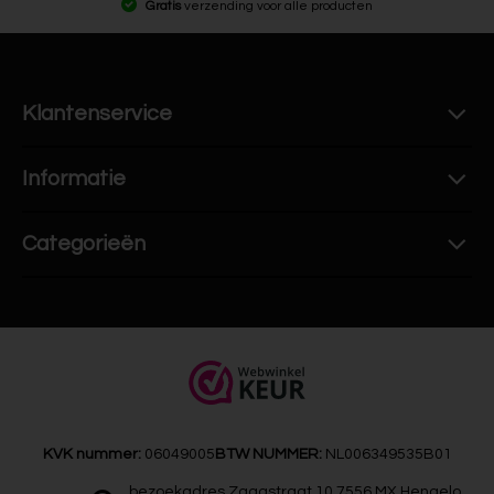
Gratis
verzending voor alle producten
Klantenservice
Informatie
Categorieën
KVK nummer:
06049005
BTW NUMMER:
NL006349535B01
bezoekadres Zaagstraat 10 7556 MX Hengelo