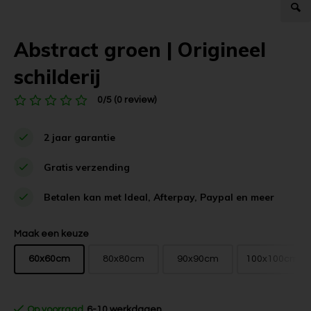
Abstract groen | Origineel
schilderij
0/5 (0 review)
2 jaar garantie
Gratis verzending
Betalen kan met Ideal, Afterpay, Paypal en meer
Maak een keuze
60x60cm
80x80cm
90x90cm
100x100cm
Op voorraad
6-10 werkdagen