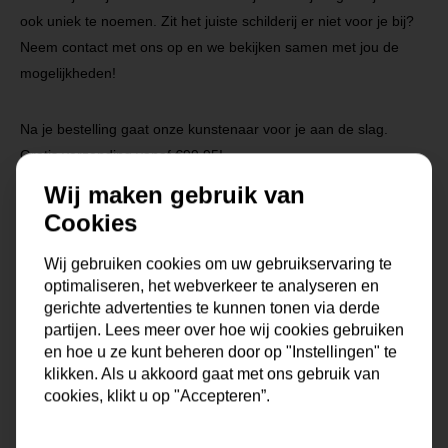
ook uniek te noemen. Zit het juiste schilderij er niet voor je bij?
Neem contact met ons op en we bekijken samen met jou de
mogelijkheden!
Na je bestelling gaat onze kunstenaar voor je aan de slag.
Gratis verzending vanaf €99,95!
Wij maken gebruik van
Cookies
Specificaties
Wij gebruiken cookies om uw gebruikservaring te
optimaliseren, het webverkeer te analyseren en
Maat
0x0x0 cm
gerichte advertenties te kunnen tonen via derde
partijen. Lees meer over hoe wij cookies gebruiken
Korte omschrijving
Origineel handgemaakt
en hoe u ze kunt beheren door op "Instellingen" te
schilderij van onze
klikken. Als u akkoord gaat met ons gebruik van
kunstenaars
cookies, klikt u op "Accepteren”.
Formaat
60x60, 80x80, 90x90,