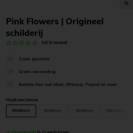
Pink Flowers | Origineel
schilderij
0/5 (0 review)
2 jaar garantie
Gratis verzending
Betalen kan met Ideal, Afterpay, Paypal en meer
Maak een keuze
60x60cm
80x80cm
90x90cm
100x100cm
Op voorraad
6-10 werkdagen