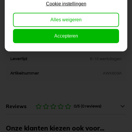
100x100, 120x120, 150x150
Cookie instellingen
Dikte
4 cm
Alles weigeren
Stijl
modern
Accepteren
Kleur
blauw, roze, aardetinten
Levertijd
6-10 werkdagen
Artikelnummer
AWX609A
Reviews
0/5 (0 reviews)
Onze klanten kiezen ook voor...