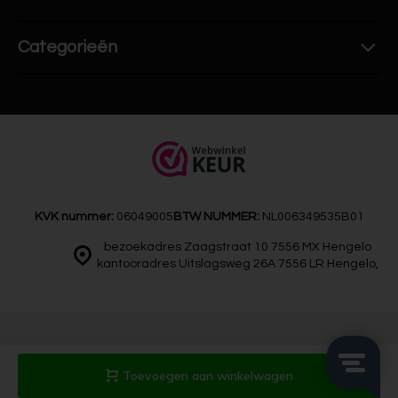
Categorieën
KVK nummer:
06049005
BTW NUMMER:
NL006349535B01
bezoekadres Zaagstraat 10 7556 MX Hengelo
kantooradres Uitslagsweg 26A 7556 LR Hengelo,
© Artdeals
Sitemap
Toevoegen aan winkelwagen