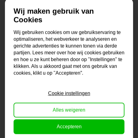
Wat maakt dit wandpaneel zo bijzonder?
Wij maken gebruik van
Cookies
Materiaal:
Gemaakt van stevig staal en MDF, dus het kan
Wij gebruiken cookies om uw gebruikservaring te
wel tegen een stootje.
optimaliseren, het webverkeer te analyseren en
Kleur:
Tijdloos zwart, past bij elke woonstijl.
gerichte advertenties te kunnen tonen via derde
Maten:
Kies uit 80 cm of 115 cm diameter, zo heb je altijd de
partijen. Lees meer over hoe wij cookies gebruiken
juiste maat voor jouw ruimte.
en hoe u ze kunt beheren door op "Instellingen" te
Makkelijk op te hangen:
Geen gedoe met ophangen, dit
klikken. Als u akkoord gaat met ons gebruik van
paneel hangt zo aan de muur.
cookies, klikt u op "Accepteren”.
Dit ronde wandpaneel is een echte blikvanger en voegt een
Cookie instellingen
eigentijdse touch toe aan elke kamer. Of je nu gaat voor een
minimalistische look of juist iets meer uitgesproken, deze
Alles weigeren
wanddecoratie past altijd.
Accepteren
Shop 'm nu op ArtDeals.nl en geef je muren de aandacht die
ze verdienen!