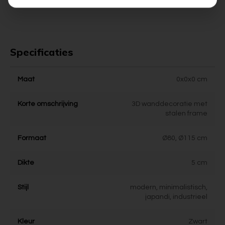
Specificaties
Maat
0x0x0 cm
Korte omschrijving
3D wanddecoratie met
stalen frame
Formaat
Ø80, Ø115 cm
Dikte
5 cm
Stijl
modern, minimalistisch,
japandi, industrieel
Kleur
Zwart