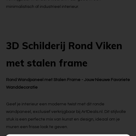
minimalistisch of industrieel interieur.
3D Schilderij Rond Viken
met stalen frame
Rond Wandpaneel met Stalen Frame - Jouw Nieuwe Favoriete
Wanddecoratie
Geef je interieur een moderne twist met dit ronde
wandpaneel, exclusief verkrijgbaar bij ArtDeals.nl. Dit stijlvolle
stuk is een perfecte mix van kunst en design, ideaal om je
muren een frisse look te geven.