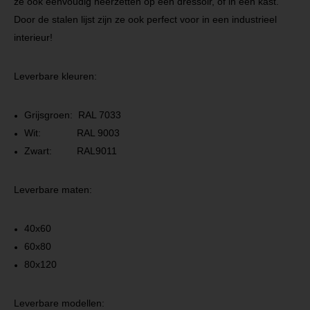
ze ook eenvoudig neerzetten op een dressoir, of in een kast.
Door de stalen lijst zijn ze ook perfect voor in een industrieel
interieur!
Leverbare kleuren:
Grijsgroen: RAL 7033
Wit: RAL 9003
Zwart: RAL9011
Leverbare maten:
40x60
60x80
80x120
Leverbare modellen: