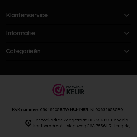
Klantenservice
Informatie
Categorieën
KVK nummer:
06049005
BTW NUMMER:
NL006349535B01
bezoekadres Zaagstraat 10 7556 MX Hengelo
kantooradres Uitslagsweg 26A 7556 LR Hengelo,