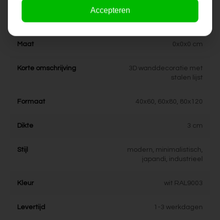
Accepteren
Specificaties
Maat
0x0x0 cm
Korte omschrijving
3D wanddecoratie met
stalen lijst
Formaat
40x60, 60x80, 80x120
Dikte
3 cm
Stijl
modern, minimalistisch,
japandi, industrieel
Kleur
wit RAL9003
Levertijd
1-3 werkdagen