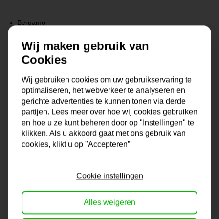
Bergamo
Milan
Wij maken gebruik van
Genua
Cookies
Het bestellen is eenvoudig en veilig bij Artdeals. En als klant ben
Wij gebruiken cookies om uw gebruikservaring te
je verzekerd van een uniek product waar geen tientallen van
optimaliseren, het webverkeer te analyseren en
bestaan.
gerichte advertenties te kunnen tonen via derde
partijen. Lees meer over hoe wij cookies gebruiken
en hoe u ze kunt beheren door op "Instellingen" te
De collectie wanddecoratie bij Artdeals is altijd een tikje
klikken. Als u akkoord gaat met ons gebruik van
eigenwijs en ook uniek te noemen. Zit het juiste schilderij er niet
cookies, klikt u op "Accepteren”.
voor je bij? Neem contact met ons op en we bekijken samen
met jou de mogelijkheden!
Cookie instellingen
Gratis verzending vanaf €99,95!
Alles weigeren