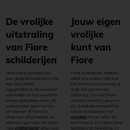
De vrolijke
Jouw eigen
uitstraling
vrolijke
van Fiore
kunt van
schilderijen
Fiore
Onze Fiore schilders zijn
Fiore schilderijen hebben
een groep kunstenaars met
altijd iets vrolijks. Ook al is
een specifieke
het thema soms ernstig of
ingesteldheid. De ene keer
is de stijl wat minder
voor halen ze hun inspiratie
uitbundig, van een Fiore
uit een specifieke sfeer, de
schilderij wordt je gewoon
andere keer gaat het hen
blij. Bekijk bijvoorbeeld de
om kleuren of thema's.
mooie schilderijen met
Maar één ding hebben ze
vrouwen
of met tekst. En
allemaal gemeen: ze gaan
wat meer is, zij maken jouw
voor
vrolijke kunst
. Of je nu je
schilderij op bestelling. Je