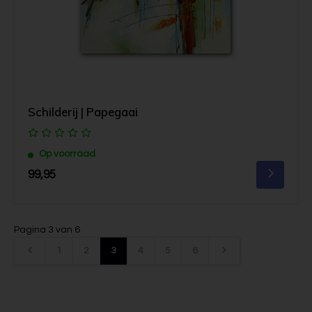
Schilderij | Papegaai
Op voorraad
99,95
Pagina 3 van 6
1
2
3
4
5
6