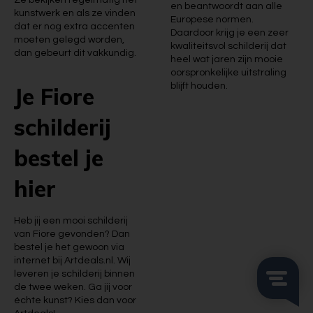
Ze bekijken regelmatig het
en beantwoordt aan alle
kunstwerk en als ze vinden
Europese normen.
dat er nog extra accenten
Daardoor krijg je een zeer
moeten gelegd worden,
kwaliteitsvol schilderij dat
dan gebeurt dit vakkundig.
heel wat jaren zijn mooie
oorspronkelijke uitstraling
blijft houden.
Je Fiore
schilderij
bestel je
hier
Heb jij een mooi schilderij
van Fiore gevonden? Dan
bestel je het gewoon via
internet bij Artdeals.nl. Wij
leveren je schilderij binnen
de twee weken. Ga jij voor
échte kunst? Kies dan voor