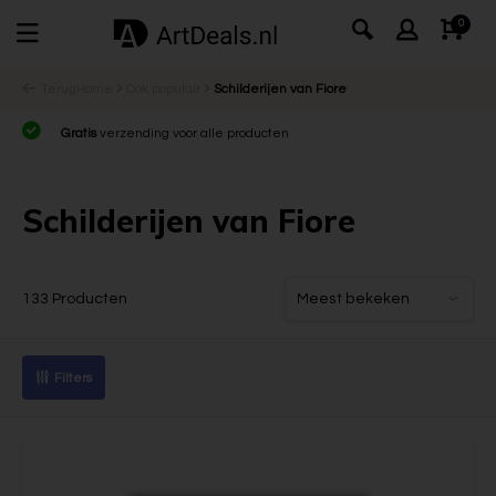
0
Terug
Home
Ook populair
Schilderijen van Fiore
Gratis
verzending voor alle producten
Schilderijen van Fiore
133 Producten
Filters