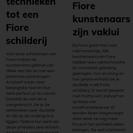
technieken
Fiore
tot een
kunstenaars
Fiore
zijn vaklui
schilderij
Bij Fiore gaat men voor
vakmanschap. Alle
Voor onze schilderijen van
kunstenaars van Fiore
Fiore maken de
hebben een vaktechnische
kunstenaars gebruik van
en creatieve opleiding
dikke verf die ze met een
gekregen. Hun ervaring en
paletmes aanbrengen.
hun gedrevenheid zie je
Acrylverf is een zeer
duidelijk in elk Fiore
belangrijke tool om hun
schilderij. Er wordt gewerkt
werk perfect uit te voeren.
met matte verf, krijtverf en
Doordat de verf dik is
op basis van
aangebracht, zie je de
kunstharsdispersie. Er
verfstreken zeer duidelijk
worden lijnen toegevoegd
en dik op de ondergrond
daar waar ze nog meer
liggen. Tijdens hun werk zijn
focus in het schilderij willen
deze artiesten zeer kritisch.
brengen. De verf is lichtecht