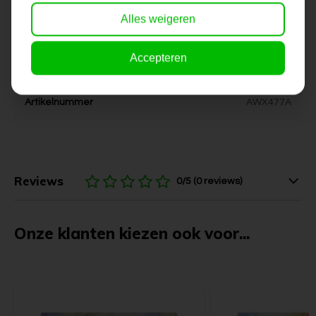
Alles weigeren
Kleur
geel, bruin, grijs, wit
Accepteren
Levertijd
6-10 werkdagen
Artikelnummer
AWX477A
Reviews
0/5 (0 reviews)
Onze klanten kiezen ook voor...