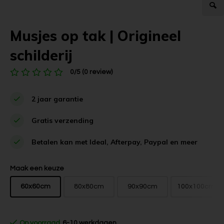
Musjes op tak | Origineel
schilderij
0/5 (0 review)
2 jaar garantie
Gratis verzending
Betalen kan met Ideal, Afterpay, Paypal en meer
Maak een keuze
60x60cm
80x80cm
90x90cm
100x100cm
Op voorraad
6-10 werkdagen