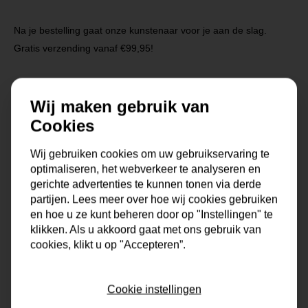
Na je bestelling gaat onze kunstenaar voor je aan de slag.
Gratis verzending vanaf €99,95!
Wij maken gebruik van
Specificaties
Cookies
Maat
0x0x0 cm
Wij gebruiken cookies om uw gebruikservaring te
optimaliseren, het webverkeer te analyseren en
Korte omschrijving
Origineel schilderij van onze
gerichte advertenties te kunnen tonen via derde
eigen kunstenaars
partijen. Lees meer over hoe wij cookies gebruiken
en hoe u ze kunt beheren door op "Instellingen" te
Formaat
60x60, 80x80, 90x90,
klikken. Als u akkoord gaat met ons gebruik van
100x100, 120x120, 150x150
cookies, klikt u op "Accepteren”.
Dikte
4 cm
Cookie instellingen
Stijl
vrolijk, kleurrijk