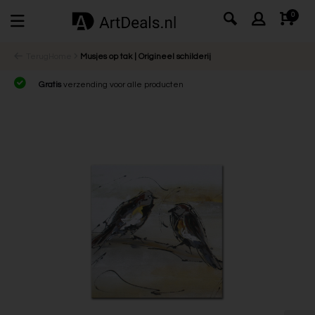
0
Terug
Home
Musjes op tak | Origineel schilderij
Gratis
verzending voor alle producten