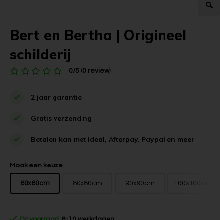
Bert en Bertha | Origineel
schilderij
0/5 (0 review)
2 jaar garantie
Gratis verzending
Betalen kan met Ideal, Afterpay, Paypal en meer
Maak een keuze
60x60cm
80x80cm
90x90cm
100x100cm
Op voorraad
6-10 werkdagen