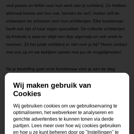
veel passie en liefde voor hun werk aan je schilderij. Ze hebben
allemaal kennis van hun vak, kennen de verf, maken zelf de
ontwerpen en schetsen voor hun schilderijen. Elke kunstenaar
heeft ook zijn of haar eigen specialiteit. De collectie schilderijen
bij Artdeals is daarom altijd een tikje eigenwijs en ook uniek te
noemen. Zit het juiste schilderij er niet voor je bij? Neem contact
met ons op en we bekijken samen met jou de mogelijkheden!
Na je bestelling gaat onze kunstenaar voor je aan de slag.
Gratis verzending vanaf €99,95!
Wij maken gebruik van
Cookies
Wij gebruiken cookies om uw gebruikservaring te
optimaliseren, het webverkeer te analyseren en
Specificaties
gerichte advertenties te kunnen tonen via derde
partijen. Lees meer over hoe wij cookies gebruiken
en hoe u ze kunt beheren door op "Instellingen" te