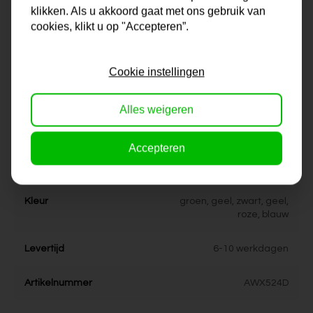
Maat
0x0x0 cm
klikken. Als u akkoord gaat met ons gebruik van
cookies, klikt u op "Accepteren”.
Korte omschrijving
Origineel schilderij van onze
eigen kunstenaars
Cookie instellingen
Formaat
60x60, 80x80, 90x90,
100x100, 120x120, 150x150
Alles weigeren
Dikte
4 cm
Accepteren
Stijl
kleurrijk, vrolijk
Kleur
groen, geel, zwart, geel,
roze, blauw
Levertijd
6-10 werkdagen
Artikelnummer
AWX524D