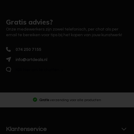
Gratis advies?
Onze medewerkers zijn zowel telefonisch, per chat als per
email te bereiken voor tips bij het kopen van jouw kunstwerk!
074 250 7155
info@artdeals.nl
Klik hier om te chatten
Gratis
verzending voor alle producten
Klantenservice