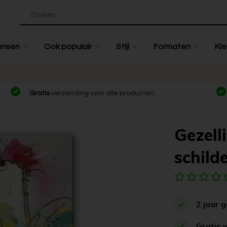
ensen
Ook populair
Stijl
Formaten
Kle
Gratis
verzending voor alle producten
Gezell
schilde
2 jaar 
Gratis 