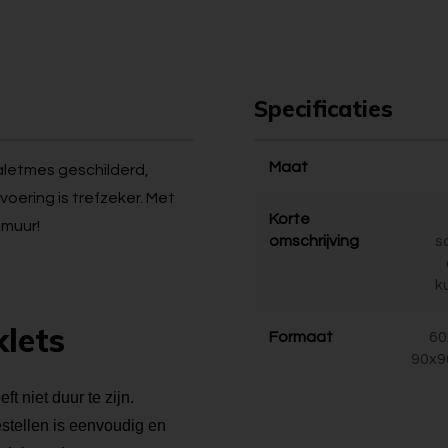
Specificaties
Maat
paletmes geschilderd,
voering is trefzeker. Met
Korte
 muur!
omschrijving
s
k
klets
Formaat
60
90x9
t niet duur te zijn.
bestellen is eenvoudig en