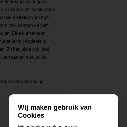
 uniek product waar geen
die in opdracht schilderijen
ssie en liefde voor hun
 hun vak, kennen de verf,
rijen. Elke kunstenaar
ilderijen bij Artdeals is
. Zit het juiste schilderij
kijken samen met jou de
lag. Gratis verzending
Wij maken gebruik van
Cookies
Wij gebruiken cookies om uw