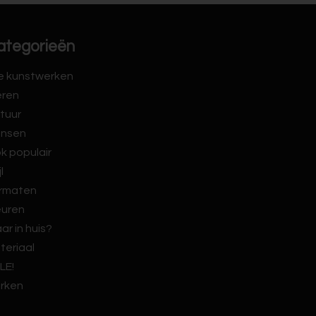
ategorieën
le kunstwerken
eren
tuur
nsen
k populair
jl
rmaten
euren
ar in huis?
teriaal
LE!
rken