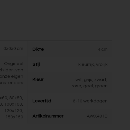
0x0x0 cm
Dikte
4 cm
Origineel
Stijl
kleurrijk, vrolijk
childerij van
onze eigen
Kleur
wit, grijs, zwart,
unstenaars
rose, geel, groen
x60, 80x80,
Levertijd
6-10 werkdagen
0, 100x100,
120x120,
Artikelnummer
AWX491B
150x150