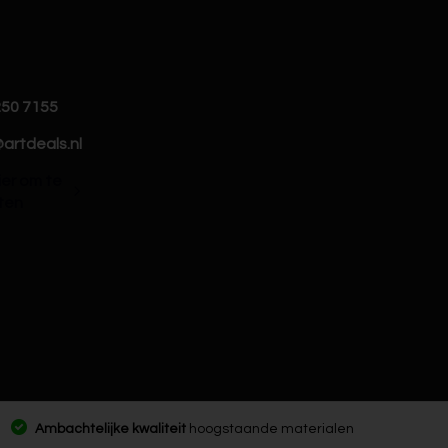
250 7155
artdeals.nl
hier om te
ten
Ambachtelijke kwaliteit
hoogstaande materialen