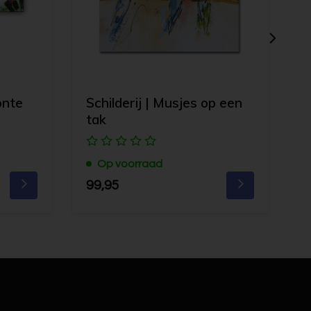
onte
Schilderij | Musjes op een
S
tak
Op voorraad
9
99,95