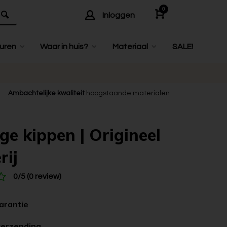
0
Inloggen
uren
Waar in huis?
Materiaal
SALE!
Ambachtelijke kwaliteit
hoogstaande materialen
ige kippen | Origineel
rij
0/5 (0 review)
garantie
verzending