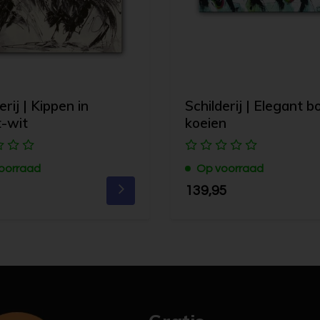
erij | Kippen in
Schilderij | Elegant b
-wit
koeien
oorraad
Op voorraad
139,95