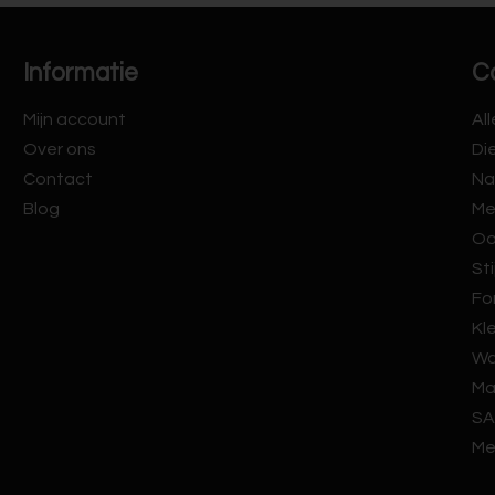
Informatie
C
Mijn account
Al
Over ons
Di
Contact
Na
Blog
Me
Oo
Sti
Fo
Kl
Wa
Ma
SA
Me