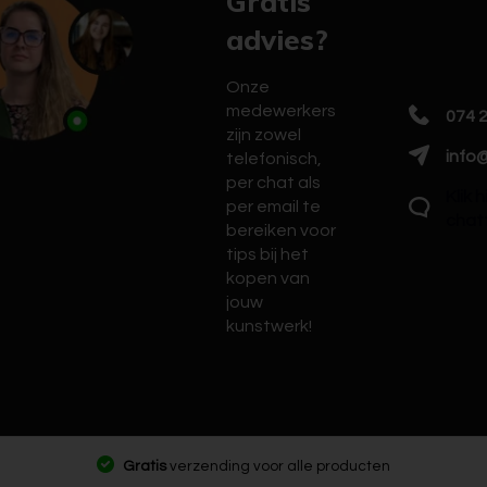
Gratis
advies?
Onze
medewerkers
074 
zijn zowel
info@
telefonisch,
per chat als
Klik 
per email te
chat
bereiken voor
tips bij het
kopen van
jouw
kunstwerk!
Gratis
verzending voor alle producten