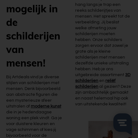
mogelijk in
hang langs je trap een
reeks schilderijtjes van
mensen. Het spreekt tot de
de
verbeelding. Jij beslist
welke afmeting jouw
schilderijen
schilderijen moeten
hebben. Onze schilders
van
zorgen ervoor dat zowel je
grote als je kleine
schilderijen met mensen
mensen!
dezelfde unieke uitstraling
hebben. Heb je ons
uitgebreide assortiment
3D
Bij Artdeals vind je diverse
schilderijen
en
reliëf
stijlen van schilderijen met
schilderijen
al gezien? Deze
mensen. Denk bijvoorbeeld
zijn ambachtelijk gemaakt
aan abstracte figuren die
en naast helemaal hip ook
een mysterieuze sfeer
van uitstekende kwaliteit!
uitstralen of
moderne kunst
die in je hedendaagse
woning een plek vindt. Ga je
voor duistere kleuren en
vage schimmen of kies jij
bijvoorbeeld voor de