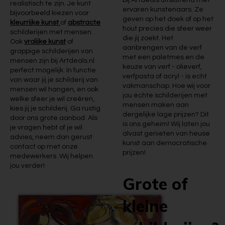
bij Artdeals uitsluitend met
realistisch te zijn. Je kunt
ervaren kunstenaars. Ze
bijvoorbeeld kiezen voor
geven op het doek of op het
kleurrijke kunst
of
abstracte
hout precies die sfeer weer
schilderijen met mensen.
die jij zoekt. Het
Ook
vrolijke kunst
of
aanbrengen van de verf
grappige schilderijen van
met een paletmes en de
mensen zijn bij Artdeals.nl
keuze van verf - olieverf,
perfect mogelijk. In functie
verfpasta of acryl - is echt
van waar jij je schilderij van
vakmanschap. Hoe wij voor
mensen wil hangen, en ook
jou échte schilderijen met
welke sfeer je wil creëren,
mensen maken aan
kies jij je schilderij. Ga rustig
dergelijke lage prijzen? Dit
door ons grote aanbod. Als
is ons geheim! Wij laten jou
je vragen hebt of je wil
alvast genieten van heuse
advies, neem dan gerust
kunst aan democratische
contact op met onze
prijzen!
medewerkers. Wij helpen
jou verder!
Grote of
kleine