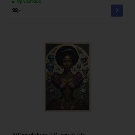
Op voorraad
99,-
AI Digitale kunst | Queen of Life