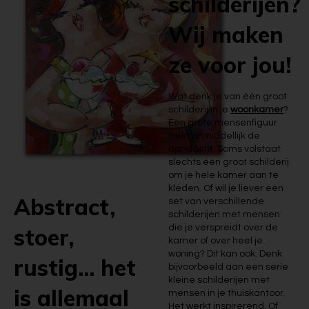
schilderijen?
Wij maken
ze voor jou!
Wat denk je van één groot
schilderij in je
woonkamer
?
Een grote mensenfiguur
trekt onmiddellijk de
aandacht. Soms volstaat
slechts één groot schilderij
om je hele kamer aan te
kleden. Of wil je liever een
Abstract,
set van verschillende
schilderijen met mensen
die je verspreidt over de
stoer,
kamer of over heel je
woning? Dit kan ook. Denk
rustig... het
bijvoorbeeld aan een serie
kleine schilderijen met
is allemaal
mensen in je thuiskantoor.
Het werkt inspirerend. Of