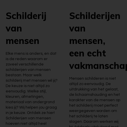
Schilderij
Schilderijen
van
van
mensen
mensen,
een echt
Elke mens is anders, en dat
is de reden waarom er
vakmanscha
zoveel verschillende
schilderijen van mensen
bestaan. Maar welk
Mensen schilderen is niet
schilderij met mensen wil jij?
altijd zo eenvoudig. De
De keuze is niet altijd zo
uitdrukking van het gelaat,
eenvoudig. Welke stijl,
de lichaamshouding en het
kleuren, afmetingen,
karakter van de mensen op
materiaal van ondergrond
het schilderij moet perfect
kies jij? Wij helpen jou graag
weergegeven worden om
in je keuze. Ontdek ze hier!
het schilderij te laten
Schilderijen van mensen
slagen. Daarom werken wij
hoeven niet altijd heel