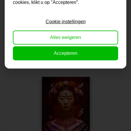
cookies, klikt u op "Accepteren”.
AI Digitale kunst | Queen of the Sunset
Cookie instellingen
Alles weigeren
Op voorraad
45,-
Accepteren