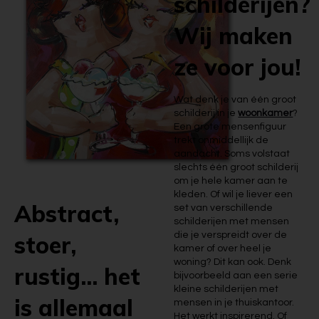
schilderijen?
Wij maken
ze voor jou!
Wat denk je van één groot
schilderij in je
woonkamer
?
Een grote mensenfiguur
trekt onmiddellijk de
aandacht. Soms volstaat
slechts één groot schilderij
om je hele kamer aan te
kleden. Of wil je liever een
Abstract,
set van verschillende
schilderijen met mensen
die je verspreidt over de
stoer,
kamer of over heel je
woning? Dit kan ook. Denk
rustig... het
bijvoorbeeld aan een serie
kleine schilderijen met
is allemaal
mensen in je thuiskantoor.
Het werkt inspirerend. Of