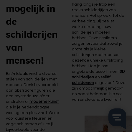
mogelijk in
hang langs je trap een
reeks schilderijtjes van
mensen. Het spreekt tot de
de
verbeelding. Jij beslist
welke afmeting jouw
schilderijen
schilderijen moeten
hebben. Onze schilders
van
zorgen ervoor dat zowel je
grote als je kleine
schilderijen met mensen
mensen!
dezelfde unieke uitstraling
hebben. Heb je ons
uitgebreide assortiment
3D
Bij Artdeals vind je diverse
schilderijen
en
reliëf
stijlen van schilderijen met
schilderijen
al gezien? Deze
mensen. Denk bijvoorbeeld
zijn ambachtelijk gemaakt
aan abstracte figuren die
en naast helemaal hip ook
een mysterieuze sfeer
van uitstekende kwaliteit!
uitstralen of
moderne kunst
die in je hedendaagse
woning een plek vindt. Ga je
voor duistere kleuren en
vage schimmen of kies jij
bijvoorbeeld voor de