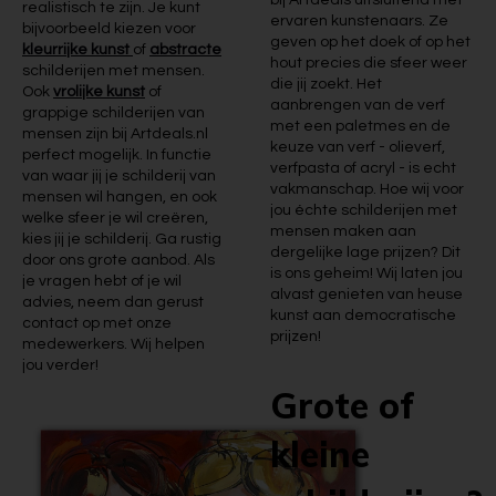
bij Artdeals uitsluitend met
realistisch te zijn. Je kunt
ervaren kunstenaars. Ze
bijvoorbeeld kiezen voor
geven op het doek of op het
kleurrijke kunst
of
abstracte
hout precies die sfeer weer
schilderijen met mensen.
die jij zoekt. Het
Ook
vrolijke kunst
of
aanbrengen van de verf
grappige schilderijen van
met een paletmes en de
mensen zijn bij Artdeals.nl
keuze van verf - olieverf,
perfect mogelijk. In functie
verfpasta of acryl - is echt
van waar jij je schilderij van
vakmanschap. Hoe wij voor
mensen wil hangen, en ook
jou échte schilderijen met
welke sfeer je wil creëren,
mensen maken aan
kies jij je schilderij. Ga rustig
dergelijke lage prijzen? Dit
door ons grote aanbod. Als
is ons geheim! Wij laten jou
je vragen hebt of je wil
alvast genieten van heuse
advies, neem dan gerust
kunst aan democratische
contact op met onze
prijzen!
medewerkers. Wij helpen
jou verder!
Grote of
kleine