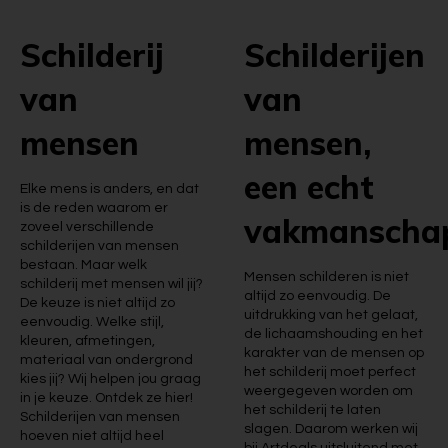
Schilderij
Schilderijen
van
van
mensen
mensen,
een echt
Elke mens is anders, en dat
is de reden waarom er
vakmanscha
zoveel verschillende
schilderijen van mensen
bestaan. Maar welk
Mensen schilderen is niet
schilderij met mensen wil jij?
altijd zo eenvoudig. De
De keuze is niet altijd zo
uitdrukking van het gelaat,
eenvoudig. Welke stijl,
de lichaamshouding en het
kleuren, afmetingen,
karakter van de mensen op
materiaal van ondergrond
het schilderij moet perfect
kies jij? Wij helpen jou graag
weergegeven worden om
in je keuze. Ontdek ze hier!
het schilderij te laten
Schilderijen van mensen
slagen. Daarom werken wij
hoeven niet altijd heel