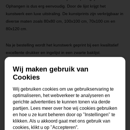
Ophangen is dus erg eenvoudig. Door de lijst krijgt het
kunstwerk een luxe uitstraling. De kunstprints zijn verkrijgbaar in
diverse maten zoals 80x80 cm, 100x100 cm, 70x100 cm en
80x120 cm.
Na je bestelling wordt het kunstwerk geprint bij een kwalitatief
excellente drukker en ingelijst in een zwarte baklijst.
Wij maken gebruik van
Cookies
Wij gebruiken cookies om uw gebruikservaring te
Specificaties
optimaliseren, het webverkeer te analyseren en
gerichte advertenties te kunnen tonen via derde
partijen. Lees meer over hoe wij cookies gebruiken
Maat
0x0x0 cm
en hoe u ze kunt beheren door op "Instellingen" te
klikken. Als u akkoord gaat met ons gebruik van
Korte omschrijving
Fotokunst geprint op dibond
cookies, klikt u op "Accepteren”.
met baklijst