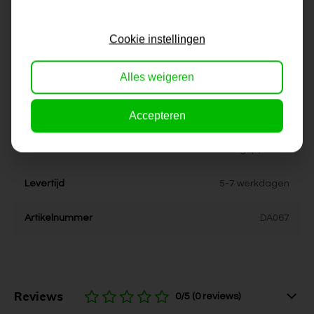
Formaat
60x80 cm, 80x100 cm,
Cookie instellingen
80x120 cm
Alles weigeren
Dikte
4 cm
Accepteren
Stijl
urban, pop-art, industrieel
Kleur
grijs, blauw
Levertijd
5-7 werkdagen
Artikelnummer
DA067
Reviews
0/5 (0 reviews)