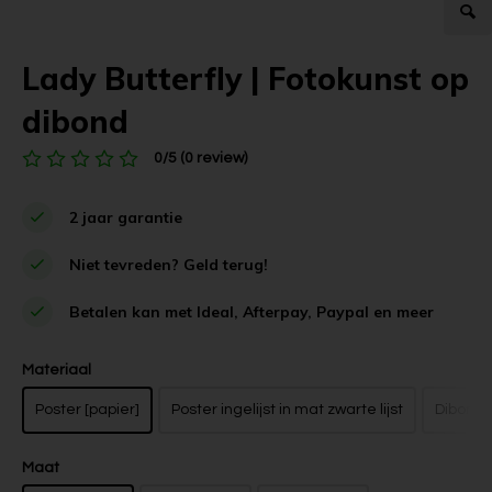
Lady Butterfly | Fotokunst op
dibond
0/5 (0 review)
2 jaar garantie
Niet tevreden? Geld terug!
Betalen kan met Ideal, Afterpay, Paypal en meer
Materiaal
Poster [papier]
Poster ingelijst in mat zwarte lijst
Dibond z
Maat