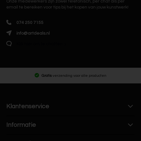
Onze medewerkers zijn zowel telefonisch, per chat als per
email te bereiken voor tips bij het kopen van jouw kunstwerk!
074 250 7155
info@artdeals.nl
Klik hier om te chatten
Gratis
verzending voor alle producten
Klantenservice
Informatie