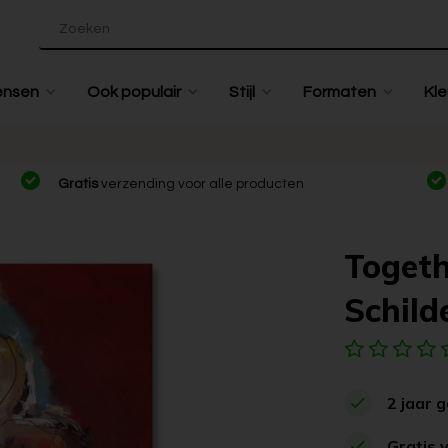
ensen
Ook populair
Stijl
Formaten
Kle
Gratis
verzending voor alle producten
Togeth
Schilde
2 jaar 
Gratis 