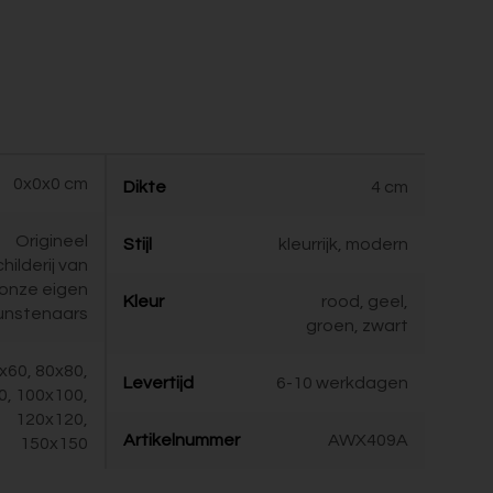
0x0x0 cm
Dikte
4 cm
Origineel
Stijl
kleurrijk, modern
childerij van
onze eigen
Kleur
rood, geel,
unstenaars
groen, zwart
x60, 80x80,
Levertijd
6-10 werkdagen
0, 100x100,
120x120,
Artikelnummer
AWX409A
150x150