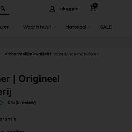
0
Inloggen
uren
Waar in huis?
Materiaal
SALE!
Ambachtelijke kwaliteit
hoogstaande materialen
er | Origineel
rij
0/5 (0 review)
garantie
verzending