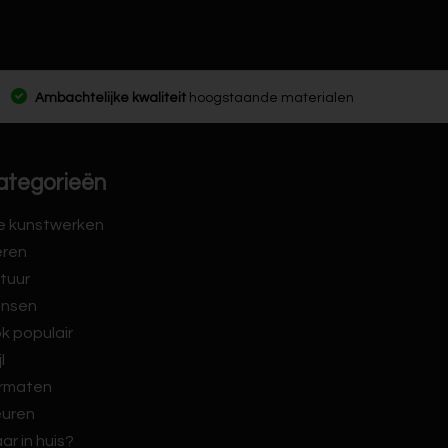
Ambachtelijke kwaliteit
hoogstaande materialen
ategorieën
le kunstwerken
eren
tuur
nsen
k populair
jl
rmaten
euren
ar in huis?