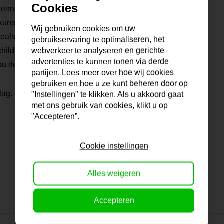
Cookies
kennen de verf, maken zelf
unstenaar heeft ook zijn of
Wij gebruiken cookies om uw
tdeals is daarom altijd een
gebruikservaring te optimaliseren, het
webverkeer te analyseren en gerichte
ilderij er niet voor je bij?
advertenties te kunnen tonen via derde
ou de mogelijkheden!
partijen. Lees meer over hoe wij cookies
gebruiken en hoe u ze kunt beheren door op
lag. Gratis verzending
"Instellingen" te klikken. Als u akkoord gaat
met ons gebruik van cookies, klikt u op
"Accepteren”.
Cookie instellingen
Alles weigeren
Accepteren