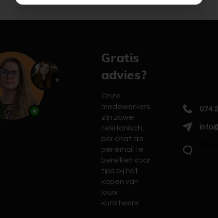
Gratis
advies?
Onze
medewerkers
074 
zijn zowel
info@
telefonisch,
per chat als
Klik 
per email te
chat
bereiken voor
tips bij het
kopen van
jouw
kunstwerk!