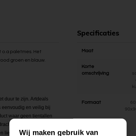
Specificaties
Maat
t o.a paletmes. Het
 rood groen en blauw.
Korte
omschrijving
s
k
t duur te zijn. Artdeals
Formaat
60
s eenvoudig en veilig bij
90x9
duct waar geen tientallen
dracht schilderijen maken
Wij maken gebruik van
n liefde voor hun werk aan