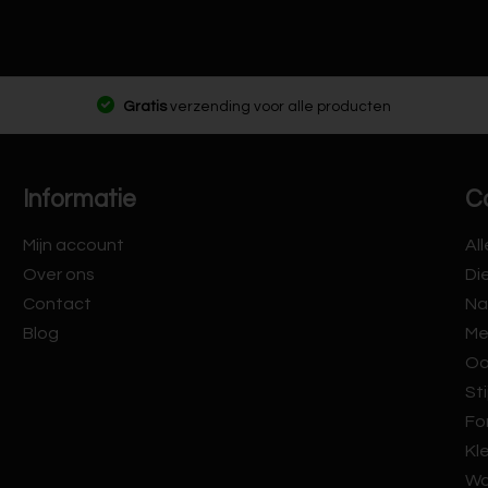
Gratis
verzending voor alle producten
Informatie
C
Mijn account
Al
Over ons
Di
Contact
Na
Blog
Me
Oo
Sti
Fo
Kl
Wa