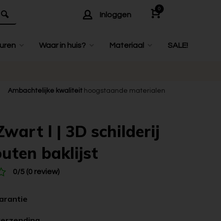
0
Inloggen
uren
Waar in huis?
Materiaal
SALE!
Ambachtelijke kwaliteit
hoogstaande materialen
wart l | 3D schilderij
uten baklijst
0/5 (0 review)
garantie
verzending