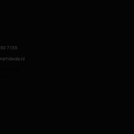
250 7155
artdeals.nl
hier om te
ten