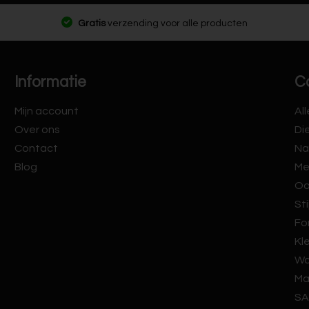
Gratis
verzending voor alle producten
Informatie
C
Mijn account
Al
Over ons
Di
Contact
Na
Blog
Me
Oo
Sti
Fo
Kl
Wa
Ma
SA