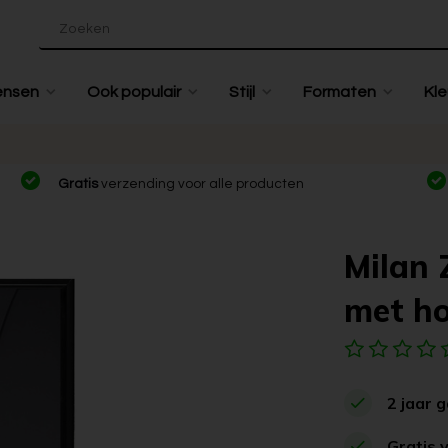
ensen
Ook populair
Stijl
Formaten
Kle
Gratis
verzending voor alle producten
Milan Z
met ho
2 jaar 
Gratis 