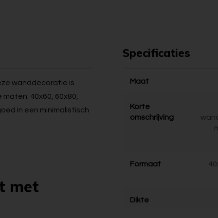
Specificaties
Maat
 Deze wanddecoratie is
e maten: 40x60, 60x80,
Korte
goed in een minimalistisch
omschrijving
wand
Formaat
40
t met
Dikte