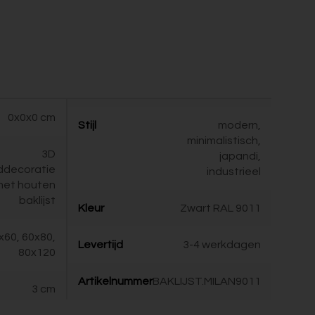
0x0x0 cm
Stijl
modern,
minimalistisch,
3D
japandi,
decoratie
industrieel
met houten
baklijst
Kleur
Zwart RAL 9011
x60, 60x80,
Levertijd
3-4 werkdagen
80x120
Artikelnummer
BAKLIJST.MILAN9011
3 cm