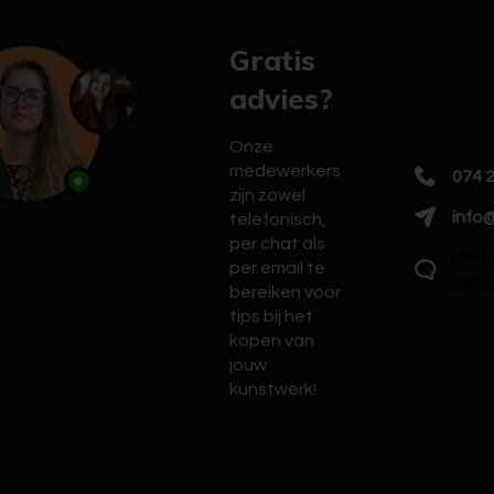
Gratis
advies?
Onze
medewerkers
074 
zijn zowel
info@
telefonisch,
per chat als
Klik 
per email te
chat
bereiken voor
tips bij het
kopen van
jouw
kunstwerk!