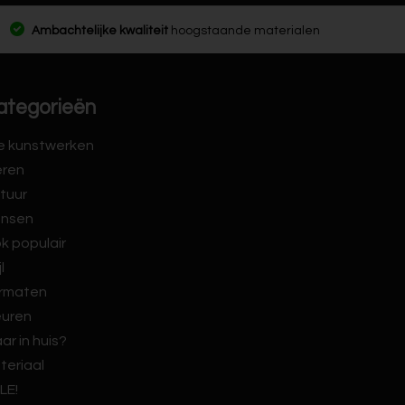
Ambachtelijke kwaliteit
hoogstaande materialen
ategorieën
le kunstwerken
eren
tuur
nsen
k populair
jl
rmaten
euren
ar in huis?
teriaal
LE!