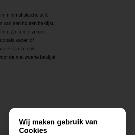
n minimalistische stijl.
n van een houten baklijst.
llen. Zo kun je ze ook
 zoals vazen of
aar je kan ze ook
Door de mat zwarte baklijst
Wij maken gebruik van
Cookies