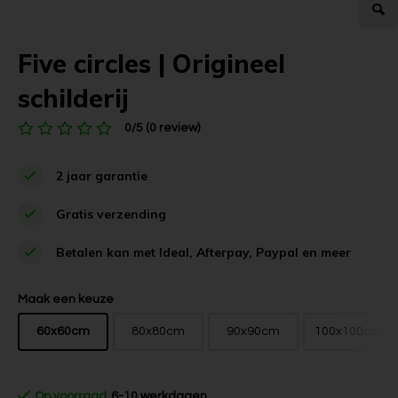
Five circles | Origineel
schilderij
0/5 (0 review)
2 jaar garantie
Gratis verzending
Betalen kan met Ideal, Afterpay, Paypal en meer
Maak een keuze
60x60cm
80x80cm
90x90cm
100x100cm
Op voorraad
6-10 werkdagen