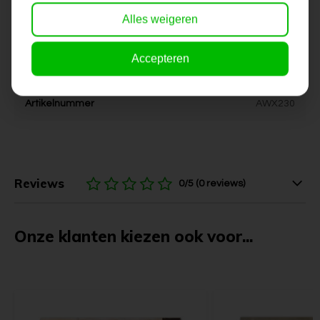
Alles weigeren
Kleur
wit, creme, aardetinten
Accepteren
Levertijd
6-10 werkdagen
Artikelnummer
AWX230
Reviews
0/5 (0 reviews)
Onze klanten kiezen ook voor...