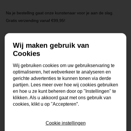
Na je bestelling gaat onze kunstenaar voor je aan de slag.
Gratis verzending vanaf €99,95!
Wij maken gebruik van
Specificaties
Cookies
Maat
0x0x0 cm
Wij gebruiken cookies om uw gebruikservaring te
optimaliseren, het webverkeer te analyseren en
Korte omschrijving
Origineel schilderij van onze
gerichte advertenties te kunnen tonen via derde
eigen kunstenaars
partijen. Lees meer over hoe wij cookies gebruiken
en hoe u ze kunt beheren door op "Instellingen" te
Formaat
60x60, 80x80, 90x90,
klikken. Als u akkoord gaat met ons gebruik van
100x100, 120x120, 150x150
cookies, klikt u op "Accepteren”.
Dikte
4 cm
Cookie instellingen
Stijl
modern, landelijk