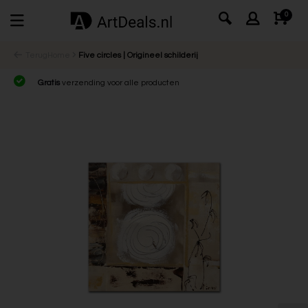
0
Terug
Home
Five circles | Origineel schilderij
Gratis
verzending voor alle producten