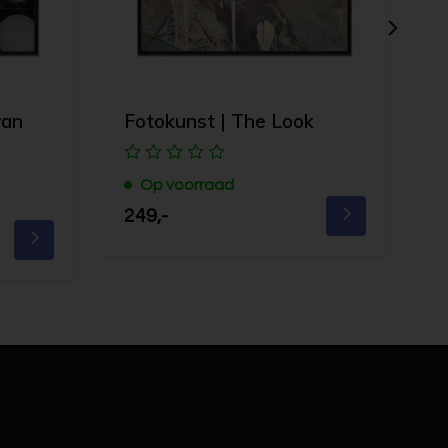
van
Fotokunst | The Look
F
Op voorraad
249,-
2