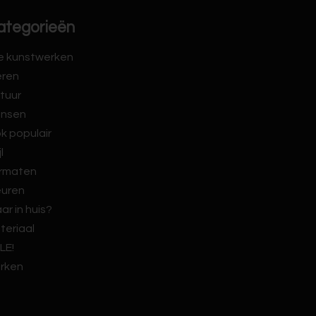
ategorieën
le kunstwerken
eren
tuur
nsen
k populair
jl
rmaten
euren
ar in huis?
teriaal
LE!
rken