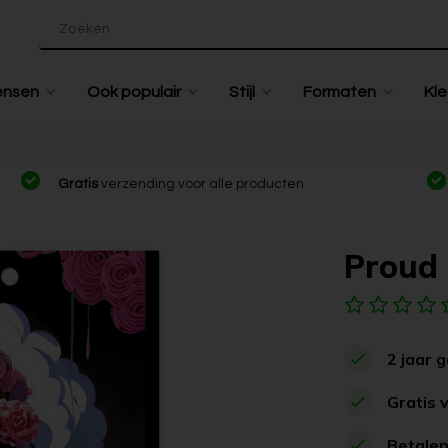
ensen
Ook populair
Stijl
Formaten
Kle
Gratis
verzending voor alle producten
Proud 
2 jaar 
Gratis 
Betalen