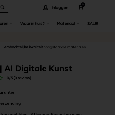
0
Inloggen
uren
Waar in huis?
Materiaal
SALE!
Ambachtelijke kwaliteit
hoogstaande materialen
| AI Digitale Kunst
0/5 (0 review)
garantie
verzending
 kan met Ideal, Afterpay, Paypal en meer