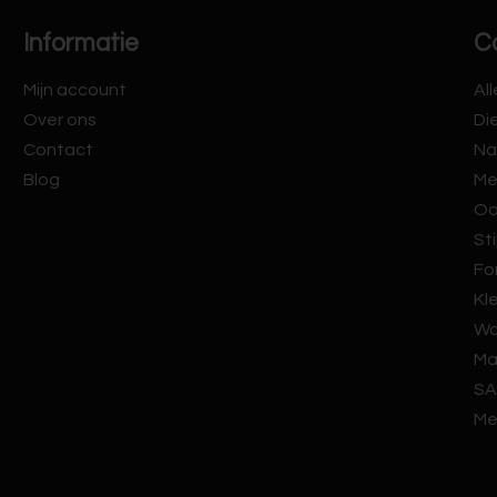
Informatie
C
Mijn account
Al
Over ons
Di
Contact
Na
Blog
Me
Oo
Sti
Fo
Kl
Wa
Ma
SA
Me