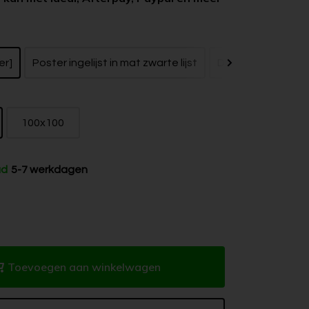
er]
Poster ingelijst in mat zwarte lijst
Dibond zonder bak
100x100
ad
5-7 werkdagen
Toevoegen aan winkelwagen