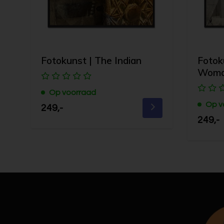
Fotokunst | The Indian
Fotok
Wom
Op voorraad
Op v
249,-
249,-