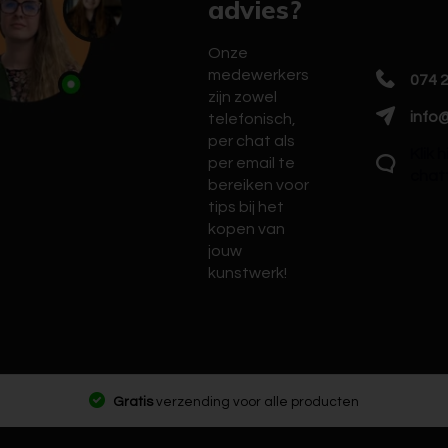
advies?
Onze
medewerkers
074 
zijn zowel
info@
telefonisch,
per chat als
Klik 
per email te
chat
bereiken voor
tips bij het
kopen van
jouw
kunstwerk!
Gratis
verzending voor alle producten