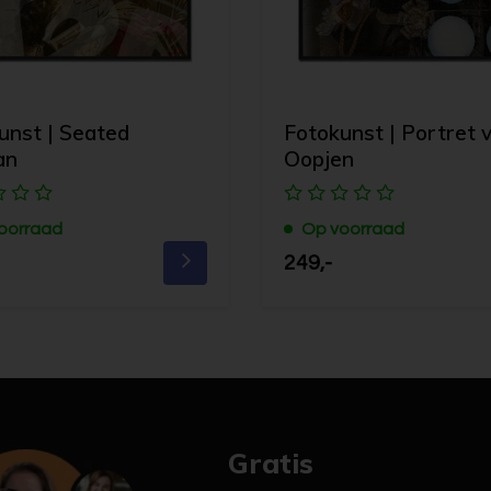
unst | Seated
Fotokunst | Portret 
an
Oopjen
oorraad
Op voorraad
249,-
Gratis