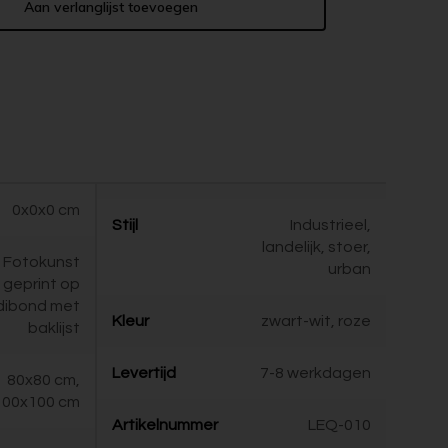
Aan verlanglijst toevoegen
0x0x0 cm
Stijl
Industrieel,
landelijk, stoer,
Fotokunst
urban
geprint op
dibond met
Kleur
zwart-wit, roze
baklijst
Levertijd
7-8 werkdagen
80x80 cm,
100x100 cm
Artikelnummer
LEQ-010