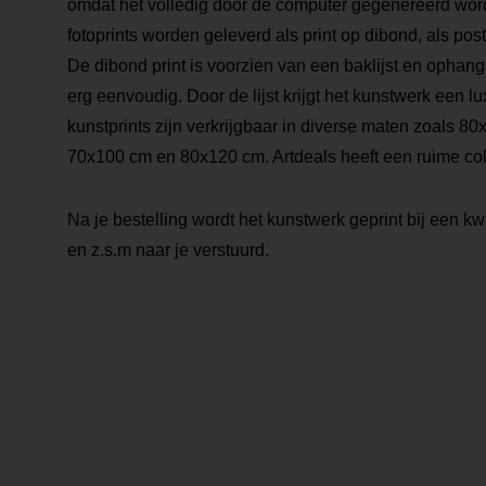
omdat het volledig door de computer gegenereerd word
fotoprints worden geleverd als print op dibond, als poste
De dibond print is voorzien van een baklijst en opha
erg eenvoudig. Door de lijst krijgt het kunstwerk een lu
kunstprints zijn verkrijgbaar in diverse maten zoals 
70x100 cm en 80x120 cm. Artdeals heeft een ruime coll
Na je bestelling wordt het kunstwerk geprint bij een kwa
en z.s.m naar je verstuurd.