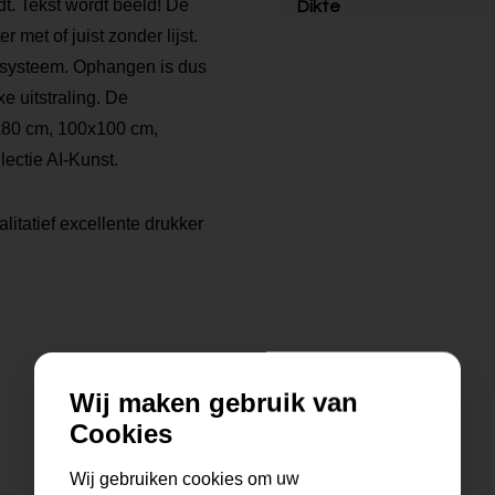
t. Tekst wordt beeld! De
Dikte
r met of juist zonder lijst.
ngsysteem. Ophangen is dus
xe uitstraling. De
80x80 cm, 100x100 cm,
ectie AI-Kunst.
litatief excellente drukker
Wij maken gebruik van
Cookies
Wij gebruiken cookies om uw