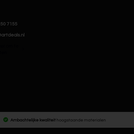
250 7155
artdeals.nl
hier om te
ten
Ambachtelijke kwaliteit
hoogstaande materialen