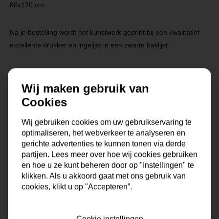
80x120 cm.
Na je bestelling wordt het kunstwerk geprint bij een kwalitatief
excellente drukker en ingelijst in een zwarte baklijst.
Wij maken gebruik van
Cookies
Specificaties
Wij gebruiken cookies om uw gebruikservaring te
optimaliseren, het webverkeer te analyseren en
Maat
0x0x0 cm
gerichte advertenties te kunnen tonen via derde
partijen. Lees meer over hoe wij cookies gebruiken
en hoe u ze kunt beheren door op "Instellingen" te
Korte omschrijving
Fotokunst geprint op dibond
met baklijst
klikken. Als u akkoord gaat met ons gebruik van
cookies, klikt u op "Accepteren”.
Formaat
80x80 cm, 100x100 cm
Cookie instellingen