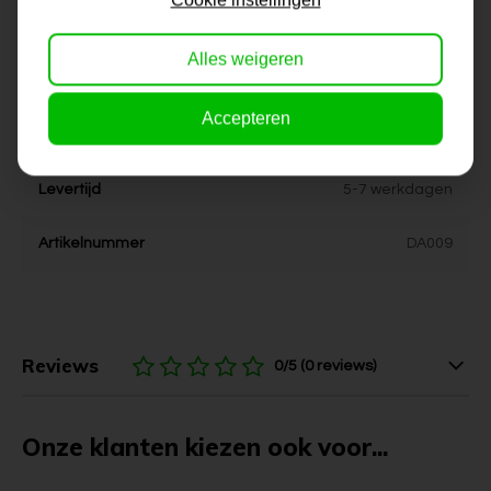
Dikte
4 cm
Alles weigeren
Stijl
Industrieel, landelijk, stoer,
urban
Accepteren
Kleur
grijs, bruin, zwart
Levertijd
5-7 werkdagen
Artikelnummer
DA009
Reviews
0/5 (0 reviews)
Onze klanten kiezen ook voor...