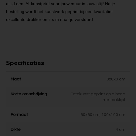
altijd een AI-kunstprint voor jouw muur in jouw stijl!
Na je
bestelling wordt het kunstwerk geprint bij een kwalitatief
excellente drukker en z.s.m naar je verstuurd.
Specificaties
Maat
0x0x0 cm
Korte omschrijving
Fotokunst geprint op dibond
met baklijst
Formaat
80x80 cm, 100x100 cm
Dikte
4 cm