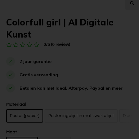
Colorfull girl | AI Digitale
Kunst
0/5 (0 review)
2 jaar garantie
Gratis verzending
Betalen kan met Ideal, Afterpay, Paypal en meer
Materiaal
Poster [papier]
Poster ingelijst in mat zwarte lijst
Dibond z
Maat