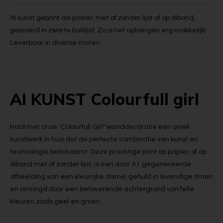
AI kunst geprint als poster, met of zonder lijst of op dibond,
geleverd in zwarte baklijst. Zo is het ophangen erg makkelijk!
Leverbaar in diverse maten.
AI KUNST Colourfull girl
Haal met onze "Colourfull Girl" wanddecoratie een uniek
kunstwerk in huis dat de perfecte combinatie van kunst en
technologie belichaamt. Deze prachtige print op papier, of op
dibond met of zonder lijst, is een door A.I. gegenereerde
afbeelding van een kleurrijke dame, gehuld in levendige tinten
en omringd door een betoverende achtergrond van felle
kleuren zoals geel en groen.