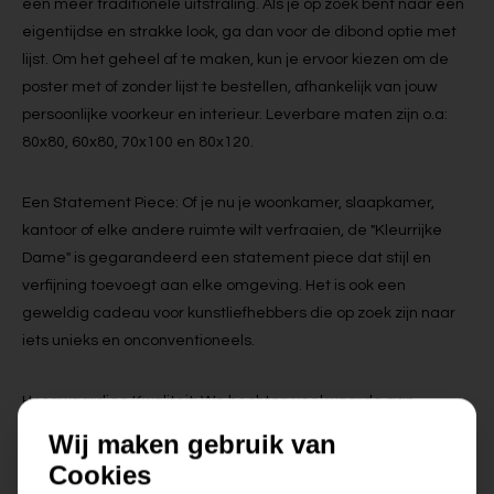
een meer traditionele uitstraling. Als je op zoek bent naar een
eigentijdse en strakke look, ga dan voor de dibond optie met
lijst. Om het geheel af te maken, kun je ervoor kiezen om de
poster met of zonder lijst te bestellen, afhankelijk van jouw
persoonlijke voorkeur en interieur. Leverbare maten zijn o.a:
80x80, 60x80, 70x100 en 80x120.
Een Statement Piece: Of je nu je woonkamer, slaapkamer,
kantoor of elke andere ruimte wilt verfraaien, de "Kleurrijke
Dame" is gegarandeerd een statement piece dat stijl en
verfijning toevoegt aan elke omgeving. Het is ook een
geweldig cadeau voor kunstliefhebbers die op zoek zijn naar
iets unieks en onconventioneels.
Hoogwaardige Kwaliteit: We hechten veel waarde aan
kwaliteit en precisie. De print is gemaakt met behulp van
Wij maken gebruik van
geavanceerde afdruktechnieken en premium materialen,
Cookies
waardoor de kleuren levensecht en duurzaam zijn. Het