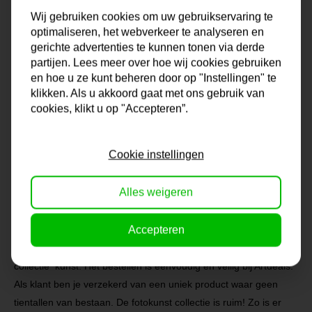
resultaat is een wanddecoratie waar je jarenlang van kunt
Wij gebruiken cookies om uw gebruikservaring te
genieten zonder kleurvervaging of kwaliteitsverlies.
optimaliseren, het webverkeer te analyseren en
gerichte advertenties te kunnen tonen via derde
partijen. Lees meer over hoe wij cookies gebruiken
Breng je interieur tot leven met onze "Kleurrijke Dame"
en hoe u ze kunt beheren door op "Instellingen" te
wanddecoratie en geniet van de schoonheid van A.I.-
klikken. Als u akkoord gaat met ons gebruik van
gegenereerde kunst. Met zijn levendige kleuren en moderne
cookies, klikt u op "Accepteren”.
uitstraling zal dit kunstwerk ongetwijfeld bewondering oogsten
en een positieve impact hebben op de ambiance van jouw huis
Cookie instellingen
of kantoor.
Alles weigeren
Let op: Kleuren op het beeldscherm kunnen enigszins afwijken
van de werkelijke afdruk.
Accepteren
Kunst kopen hoeft niet duur te zijn. Artdeals heeft een ruime
collectie kunst. Het bestellen is eenvoudig en veilig bij Artdeals.
Als klant ben je verzekerd van een uniek product waar geen
tientallen van bestaan. De fotokunst collectie is ruim! Zo is er