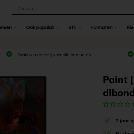
ensen
Ook populair
Stijl
Formaten
Kle
Gratis
verzending voor alle producten
Paint 
dibon
2 jaar 
Gratis 