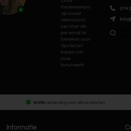
Onze
medewerkers
074 
zijn zowel
info@
telefonisch,
per chat als
Klik 
per email te
chat
bereiken voor
tips bij het
kopen van
jouw
kunstwerk!
Gratis
verzending voor alle producten
Informatie
C