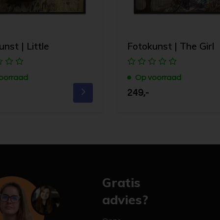
nst | Little
Fotokunst | The Girl
oorraad
Op voorraad
249,-
Gratis
advies?