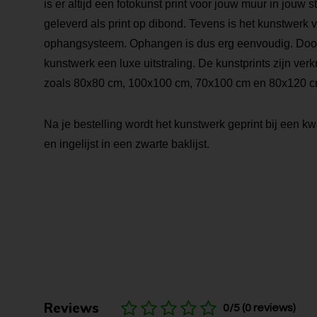
is er altijd een fotokunst print voor jouw muur in jouw s
geleverd als print op dibond. Tevens is het kunstwerk 
ophangsysteem. Ophangen is dus erg eenvoudig. Door de
kunstwerk een luxe uitstraling. De kunstprints zijn verk
zoals 80x80 cm, 100x100 cm, 70x100 cm en 80x120 c
Na je bestelling wordt het kunstwerk geprint bij een kwa
en ingelijst in een zwarte baklijst.
Reviews
0/5 (0 reviews)