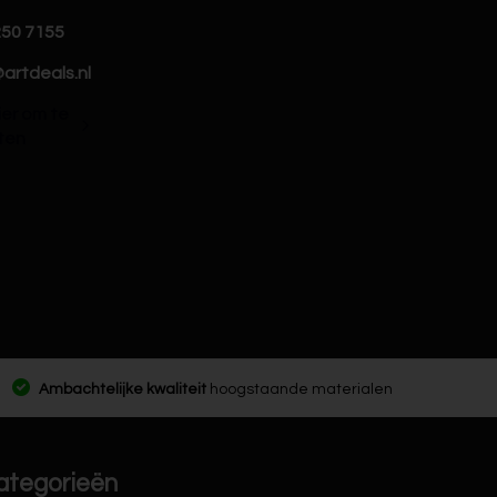
250 7155
artdeals.nl
hier om te
ten
Ambachtelijke kwaliteit
hoogstaande materialen
ategorieën