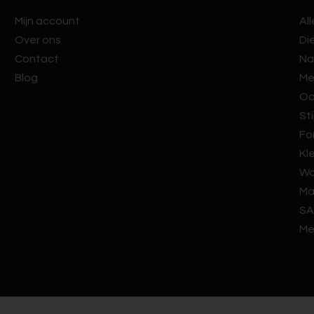
Mijn account
Al
Over ons
Di
Contact
Na
Blog
Me
Oo
Sti
Fo
Kl
Wa
Ma
SA
Me