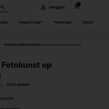
0
Inloggen
uren
Waar in huis?
Materiaal
SALE!
Ambachtelijke kwaliteit
hoogstaande materialen
| Fotokunst op
d
0/5 (0 review)
garantie
verzending