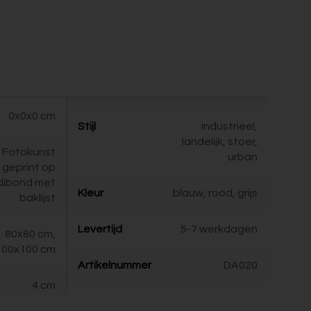
0x0x0 cm
Stijl
Industrieel,
landelijk, stoer,
Fotokunst
urban
geprint op
dibond met
Kleur
blauw, rood, grijs
baklijst
Levertijd
5-7 werkdagen
80x80 cm,
100x100 cm
Artikelnummer
DA020
4 cm