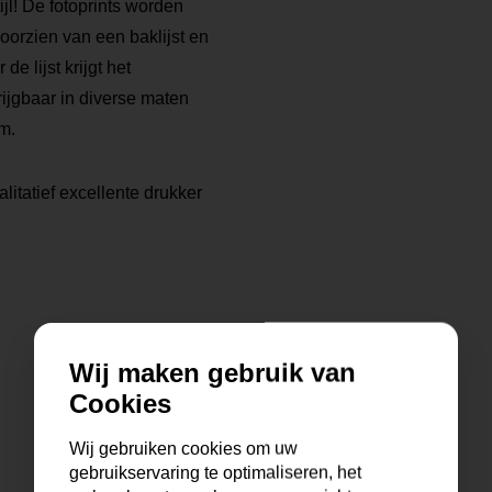
tijl! De fotoprints worden
voorzien van een baklijst en
 lijst krijgt het
rijgbaar in diverse maten
m.
litatief excellente drukker
Wij maken gebruik van
Cookies
Wij gebruiken cookies om uw
gebruikservaring te optimaliseren, het