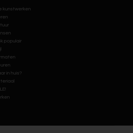
le kunstwerken
eren
tuur
nsen
k populair
jl
rmaten
euren
ar in huis?
teriaal
LE!
rken