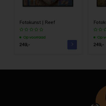
Fotokunst | Reef
Fotoku
Op voorraad
Op v
249,-
249,-