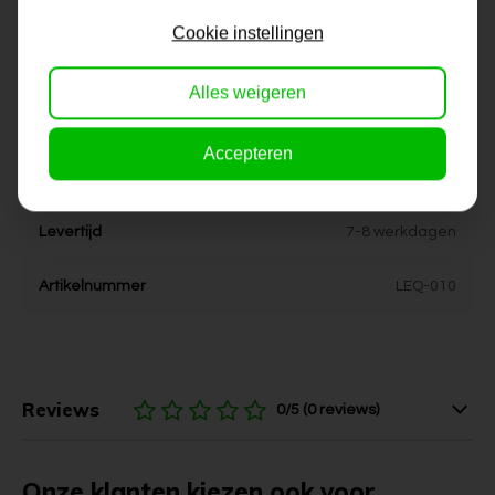
Cookie instellingen
Dikte
4 cm
Alles weigeren
Stijl
Industrieel, landelijk, stoer,
urban
Accepteren
Kleur
zwart-wit, roze
Levertijd
7-8 werkdagen
Artikelnummer
LEQ-010
Reviews
0/5 (0 reviews)
Onze klanten kiezen ook voor...