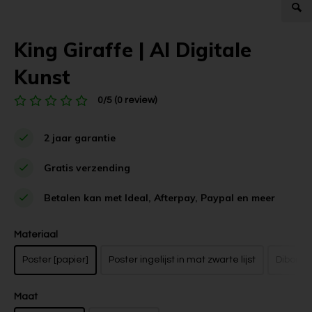
King Giraffe | AI Digitale
Kunst
0/5 (0 review)
2 jaar garantie
Gratis verzending
Betalen kan met Ideal, Afterpay, Paypal en meer
Materiaal
Poster [papier]
Poster ingelijst in mat zwarte lijst
Dibond z
Maat