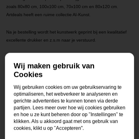
zoals 80x80 cm, 100x100 cm, 70x100 cm en 80x120 cm.
Artdeals heeft een ruime collectie AI-Kunst.
Na je bestelling wordt het kunstwerk geprint bij een kwalitatief
excellente drukker en z.s.m naar je verstuurd.
Wij maken gebruik van
Cookies
Specificaties
Wij gebruiken cookies om uw gebruikservaring te
optimaliseren, het webverkeer te analyseren en
gerichte advertenties te kunnen tonen via derde
Maat
0x0x0 cm
partijen. Lees meer over hoe wij cookies gebruiken
en hoe u ze kunt beheren door op "Instellingen" te
Korte omschrijving
Fotokunst geprint op dibond
klikken. Als u akkoord gaat met ons gebruik van
met baklijst
cookies, klikt u op "Accepteren”.
Formaat
80x80 cm, 100x100 cm