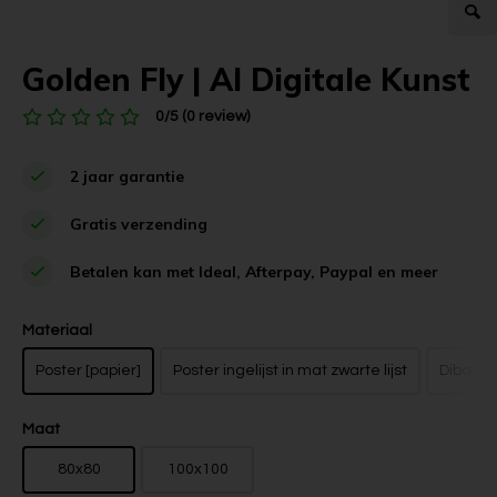
Golden Fly | AI Digitale Kunst
0/5 (0 review)
2 jaar garantie
Gratis verzending
Betalen kan met Ideal, Afterpay, Paypal en meer
Materiaal
Poster [papier]
Poster ingelijst in mat zwarte lijst
Dibond z
Maat
80x80
100x100