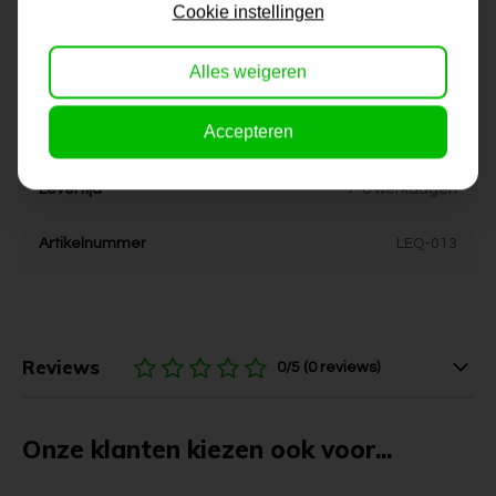
Dikte
4 cm
Cookie instellingen
Stijl
Industrieel, landelijk, stoer,
Alles weigeren
urban
Accepteren
Kleur
goud
Levertijd
7-8 werkdagen
Artikelnummer
LEQ-013
Reviews
0/5 (0 reviews)
Onze klanten kiezen ook voor...