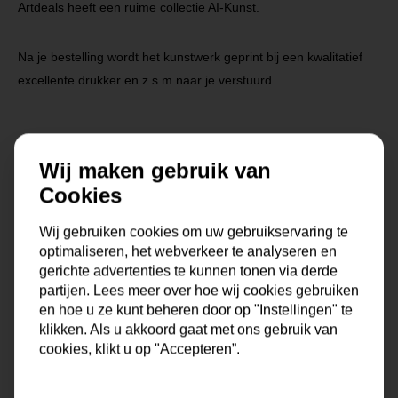
Artdeals heeft een ruime collectie AI-Kunst.
Na je bestelling wordt het kunstwerk geprint bij een kwalitatief
excellente drukker en z.s.m naar je verstuurd.
Wij maken gebruik van
Cookies
Specificaties
Wij gebruiken cookies om uw gebruikservaring te
optimaliseren, het webverkeer te analyseren en
Maat
0x0x0 cm
gerichte advertenties te kunnen tonen via derde
partijen. Lees meer over hoe wij cookies gebruiken
Korte omschrijving
Fotokunst geprint op dibond
en hoe u ze kunt beheren door op "Instellingen" te
met baklijst
klikken. Als u akkoord gaat met ons gebruik van
cookies, klikt u op "Accepteren”.
Formaat
80x80 cm, 100x100 cm