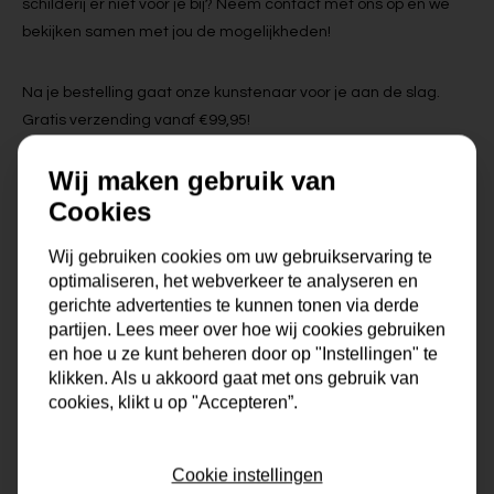
schilderij er niet voor je bij? Neem contact met ons op en we
bekijken samen met jou de mogelijkheden!
Na je bestelling gaat onze kunstenaar voor je aan de slag.
Gratis verzending vanaf €99,95!
Wij maken gebruik van
Cookies
Specificaties
Wij gebruiken cookies om uw gebruikservaring te
Maat
0x0x0 cm
optimaliseren, het webverkeer te analyseren en
gerichte advertenties te kunnen tonen via derde
partijen. Lees meer over hoe wij cookies gebruiken
Korte omschrijving
Origineel schilderij van onze
eigen kunstenaars
en hoe u ze kunt beheren door op "Instellingen" te
klikken. Als u akkoord gaat met ons gebruik van
cookies, klikt u op "Accepteren”.
Formaat
60x60, 80x80
Dikte
4 cm
Cookie instellingen