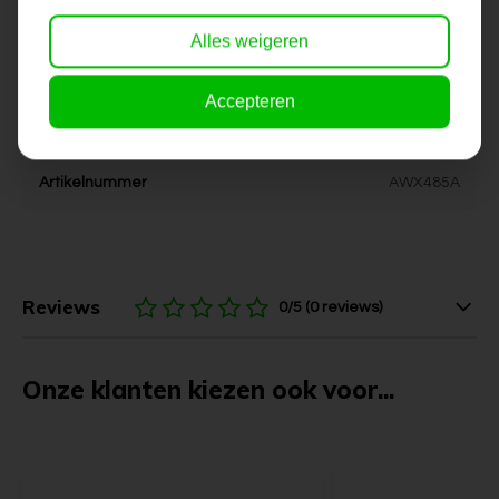
Stijl
landelijk, kinderkamer
Alles weigeren
Kleur
natureltinten
Accepteren
Levertijd
6-10 werkdagen
Artikelnummer
AWX485A
Reviews
0/5 (0 reviews)
Onze klanten kiezen ook voor...