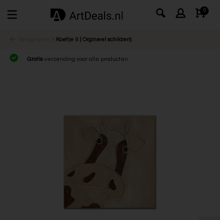
0
Terug
Home
Koetje II | Orgineel schilderij
Gratis
verzending voor alle producten