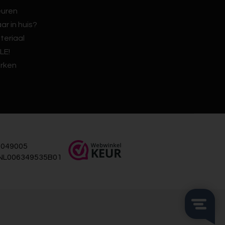
euren
ar in huis?
teriaal
LE!
rken
049005
NL006349535B01