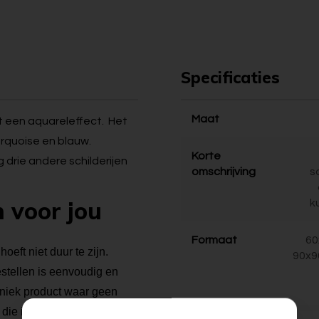
Specificaties
Maat
et een aquareleffect. Het
turquoise en blauw.
Korte
g drie andere schilderijen
omschrijving
s
n voor jou
k
Formaat
60
oeft niet duur te zijn.
90x9
bestellen is eenvoudig en
 uniek product waar geen
die in opdracht schilderijen