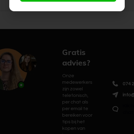
Gratis
advies?
Onze
medewerkers
074 
zijn zowel
info@
telefonisch,
per chat als
Klik 
per email te
chat
bereiken voor
tips bij het
kopen van