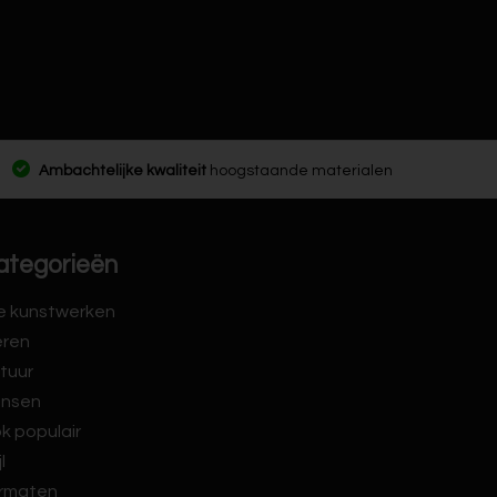
Ambachtelijke kwaliteit
hoogstaande materialen
ategorieën
le kunstwerken
eren
tuur
nsen
k populair
jl
rmaten