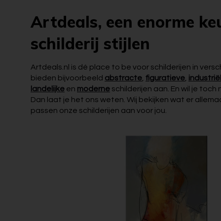
Artdeals, een enorme ke
schilderij stijlen
Artdeals.nl is dé place to be voor schilderijen in versch
bieden bijvoorbeeld
abstracte
,
figuratieve
,
industrië
landelijke
en
moderne
schilderijen aan. En wil je toch
Dan laat je het ons weten. Wij bekijken wat er allemaa
passen onze schilderijen aan voor jou.