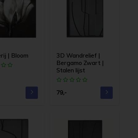
rij | Bloom
3D Wandrelief |
Bergamo Zwart |
Stalen lijst
79,-