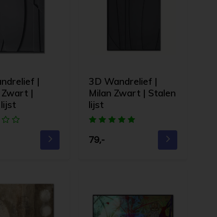
drelief |
3D Wandrelief |
Zwart |
Milan Zwart | Stalen
lijst
lijst
79,-