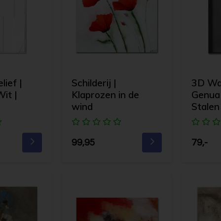
ief |
Schilderij |
3D Wan
it |
Klaprozen in de
Genua 
wind
Stalen 
99,95
79,-