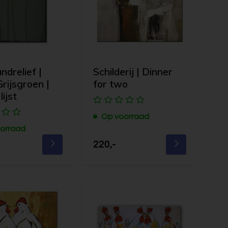
drelief |
Schilderij | Dinner
Grijsgroen |
for two
lijst
Op voorraad
orraad
220,-