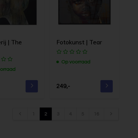
rij | The
Fotokunst | Tear
Op voorraad
orraad
249,-
1
2
3
4
5
16