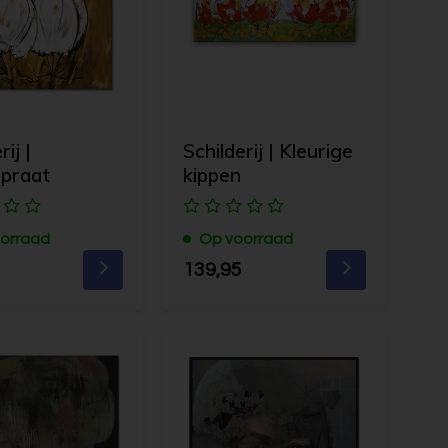
rij |
Schilderij | Kleurige
npraat
kippen
orraad
Op voorraad
139,95