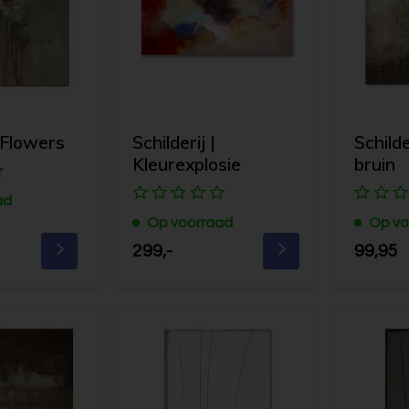
| Flowers
Schilderij |
Schilde
Kleurexplosie
bruin
ad
Op voorraad
Op vo
299,-
99,95