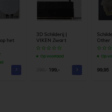
3D Schilderij |
Schilde
op het
VIKEN Zwart
Other
Op voorraad
Op vo
ad
299,-
199,-
99,95