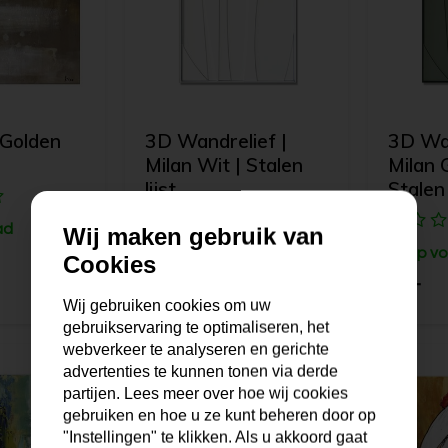
| Golden
3D Wandrelief |
3D Wan
Milan Wit | Stalen
Milan 
lijst
Stalen 
ad
Wij maken gebruik van
Op voorraad
Op vo
Cookies
79,-
79,-
Wij gebruiken cookies om uw
gebruikservaring te optimaliseren, het
webverkeer te analyseren en gerichte
advertenties te kunnen tonen via derde
partijen. Lees meer over hoe wij cookies
gebruiken en hoe u ze kunt beheren door op
"Instellingen" te klikken. Als u akkoord gaat