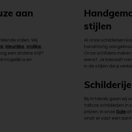
uze aan
Handgemaa
stijlen
illende stijlen. Wij
Al onze schilderijen 
le
,
kleurrijke
,
vrolijke
,
handmatig aangebracht
 nog een andere stijl?
Onze schilders maken op
l mogelijk is en
wenst. Je bepaalt met 
in de stijlen die jij verki
Schilderij
Bij Artdeals gaan wij 
talloze schilderijen i
prijzen. In onze
Sale
afd
vindt er vast een aant