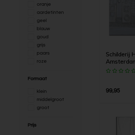
oranje
aardetinten
geel
blauw
goud
grijs
Schilderij 
paars
Amsterda
roze
Formaat
99,95
klein
middelgroot
groot
Prijs