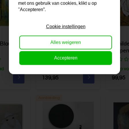
met ons gebruik van cookies, klikt u op
"Accepteren”.
Cookie instellingen
Alles weigeren
| Blauwe
Schilderij | Mussen
Schilde
op de tak
Kippe
Accepteren
ad
Op voorraad
Op vo
139,95
99,95
Aanbieding