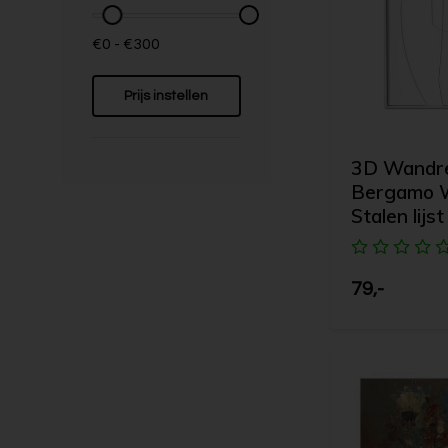
€0 - €300
Prijs instellen
3D Wandrel
Bergamo W
Stalen lijst
79,-