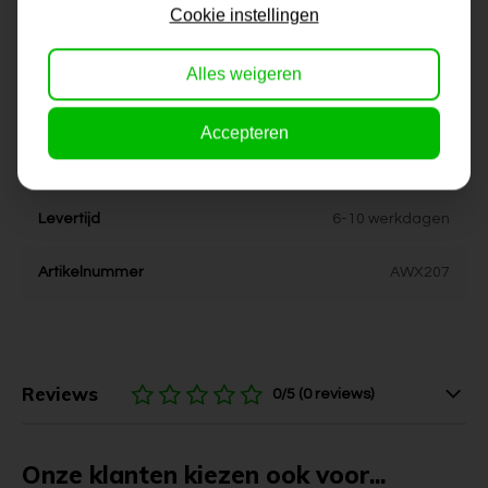
Formaat
50x100, 60x120, 70x140
Cookie instellingen
Dikte
4 cm
Alles weigeren
Stijl
kleurrijk, modern
Accepteren
Kleur
bruin, wit, zwart, blauw
Levertijd
6-10 werkdagen
Artikelnummer
AWX207
Reviews
0/5 (0 reviews)
Onze klanten kiezen ook voor...