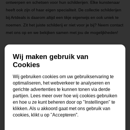
ontwerpen en schetsen voor hun schilderijen. Elke kunstenaar
heeft ook zijn of haar eigen specialiteit. De collectie schilderijen
bij Artdeals is daarom altijd een tikje eigenwijs en ook uniek te
noemen. Zit het juiste schilderij er niet voor je bij? Neem contact
met ons op en we bekijken samen met jou de mogelijkheden!
Na je bestelling gaat onze kunstenaar voor je aan de slag.
Wij maken gebruik van
Gratis verzending vanaf €99,95!
Cookies
Wij gebruiken cookies om uw gebruikservaring te
Specificaties
optimaliseren, het webverkeer te analyseren en
gerichte advertenties te kunnen tonen via derde
partijen. Lees meer over hoe wij cookies gebruiken
Maat
0x0x0 cm
en hoe u ze kunt beheren door op "Instellingen" te
klikken. Als u akkoord gaat met ons gebruik van
Korte omschrijving
Origineel schilderij van onze
cookies, klikt u op "Accepteren”.
eigen kunstenaars