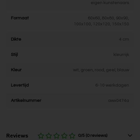
eigen kunstenaars
Formaat
60x60, 80x80, 90x90,
100x100, 120x120, 150x150
Dikte
4 cm
Stijl
kleurrijk
Kleur
wit, groen, rood, geel, blauw
Levertijd
6-10 werkdagen
Artikelnummer
awx0474a
Reviews
0/5 (0 reviews)