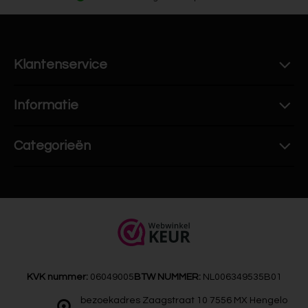
Klantenservice
Informatie
Categorieën
KVK nummer:
06049005
BTW NUMMER:
NL006349535B01
bezoekadres Zaagstraat 10 7556 MX Hengelo