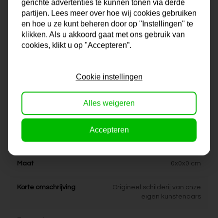
gerichte advertenties te kunnen tonen via derde
ontwerpen en schetsen voor hun schilderijen. Elke kunstenaar
partijen. Lees meer over hoe wij cookies gebruiken
heeft ook zijn of haar eigen specialiteit. De collectie schilderijen
en hoe u ze kunt beheren door op "Instellingen" te
bij Artdeals is daarom altijd een tikje eigenwijs en ook uniek te
klikken. Als u akkoord gaat met ons gebruik van
noemen. Zit het juiste schilderij er niet voor je bij? Neem contact
cookies, klikt u op "Accepteren”.
met ons op en we bekijken samen met jou de mogelijkheden!
Cookie instellingen
Na je bestelling gaat onze kunstenaar voor je aan de slag.
Gratis verzending vanaf €99,95!
Alles weigeren
Accepteren
Specificaties
Maat
0x0x0 cm
Korte omschrijving
Origineel schilderij van onze
eigen kunstenaars