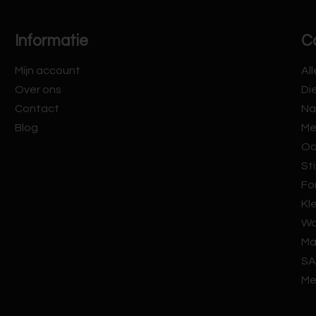
Informatie
C
Mijn account
Al
Over ons
Di
Contact
Na
Blog
Me
Oo
Sti
Fo
Kl
Wa
Ma
SA
Me