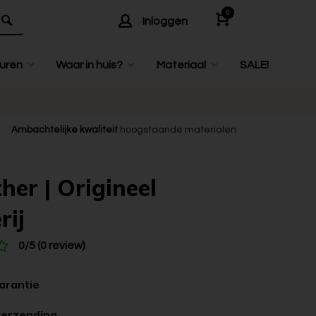
0
Inloggen
uren
Waar in huis?
Materiaal
SALE!
Ambachtelijke kwaliteit
hoogstaande materialen
her | Origineel
rij
0/5 (0 review)
garantie
verzending