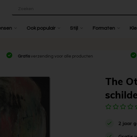
ensen
Ook populair
Stijl
Formaten
Kle
Gratis
verzending voor alle producten
The Ot
schilde
2 jaar 
Gratis 