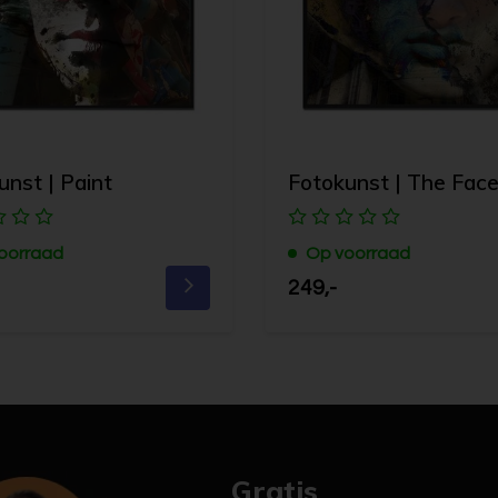
unst | Paint
Fotokunst | The Fac
oorraad
Op voorraad
249,-
Gratis