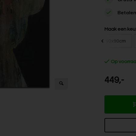
Betalen
Maak een keu
60x60cm
80x80cm
90x90cm
Op voorra
449,-