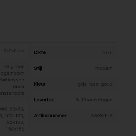
0x0x0 cm
Dikte
4 cm
Origineel
Stijl
modern
ndgemaakt
childerij van
Kleur
grijs, roze, goud
onze
unstenaars
Levertijd
6-10 werkdagen
x60, 80x80,
0, 100x100,
Artikelnummer
AWX611A
120x120,
150x150