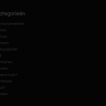
ategorieën
le kunstwerken
eren
tuur
nsen
k populair
jl
rmaten
euren
ar in huis?
teriaal
LE!
rken