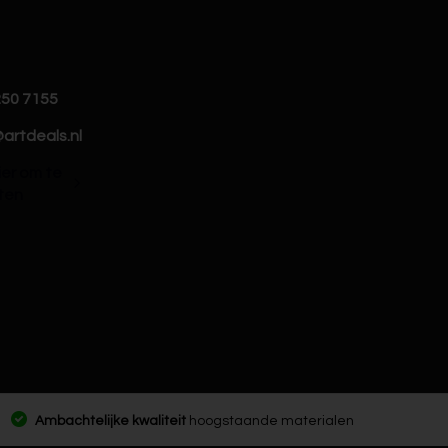
250 7155
artdeals.nl
hier om te
ten
Ambachtelijke kwaliteit
hoogstaande materialen