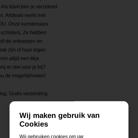
. Als klant ben je verzekerd
n. Artdeals werkt met
 JOU. Onze kunstenaars
 schilderij. Ze hebben
elf de ontwerpen en
ook zijn of haar eigen
rom altijd een tikje
ij er niet voor je bij?
ou de mogelijkheden!
lag. Gratis verzending
Wij maken gebruik van
Cookies
Wij gebruiken cookies om uw