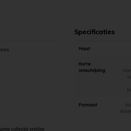
Specificaties
Maat
naars
Korte
omschrijving
ha
s
k
Formaat
60
90x9
uime collectie vrolijke