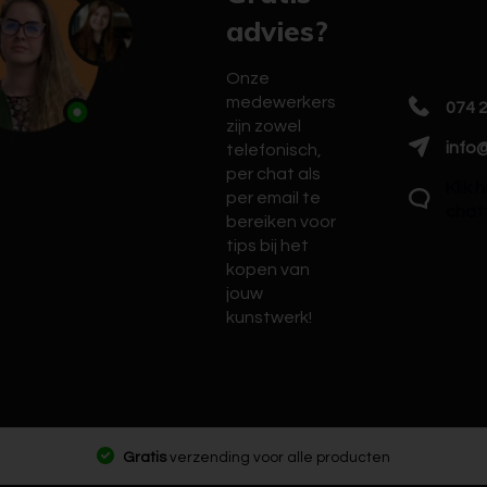
advies?
Onze
medewerkers
074 
zijn zowel
info@
telefonisch,
per chat als
Klik 
per email te
chat
bereiken voor
tips bij het
kopen van
jouw
kunstwerk!
Gratis
verzending voor alle producten