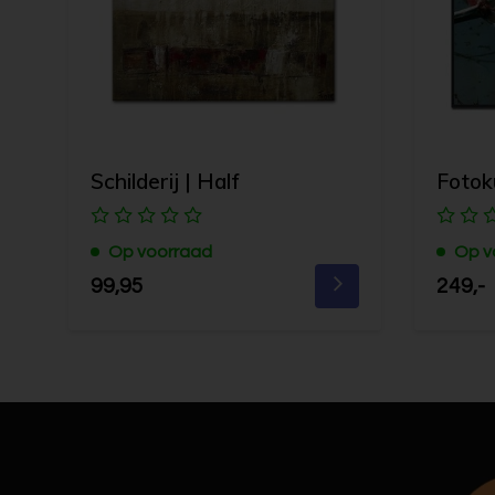
Schilderij | Half
Fotok
Op voorraad
Op v
99,95
249,-