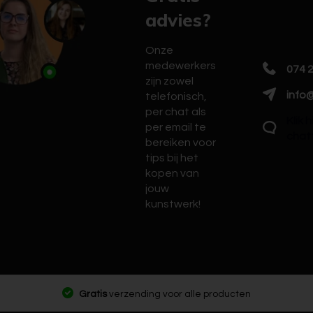
advies?
Onze
medewerkers
074 
zijn zowel
info@
telefonisch,
per chat als
Klik 
per email te
chat
bereiken voor
tips bij het
kopen van
jouw
kunstwerk!
Gratis
verzending voor alle producten