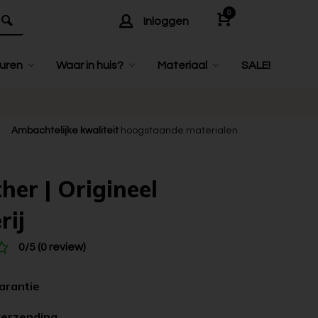
0
Inloggen
uren
Waar in huis?
Materiaal
SALE!
Ambachtelijke kwaliteit
hoogstaande materialen
her | Origineel
rij
0/5 (0 review)
garantie
verzending