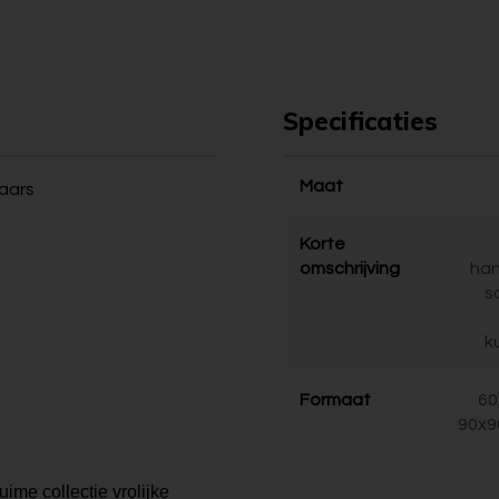
Specificaties
Maat
naars
Korte
omschrijving
ha
s
k
Formaat
60
90x9
uime collectie vrolijke