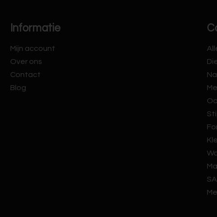
Informatie
C
Mijn account
Al
Over ons
Di
Contact
Na
Blog
Me
Oo
Sti
Fo
Kl
Wa
Ma
SA
Me