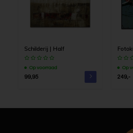
Schilderij | Half
Fotok
Op voorraad
Op v
99,95
249,-