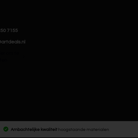
250 7155
artdeals.nl
hier om te
ten
Ambachtelijke kwaliteit
hoogstaande materialen