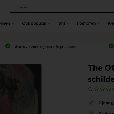
ensen
Ook populair
Stijl
Formaten
Kle
Gratis
verzending voor alle producten
The Ot
schilde
2 jaar 
Gratis 