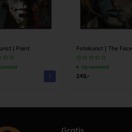
unst | Paint
Fotokunst | The Fac
oorraad
Op voorraad
249,-
Gratis