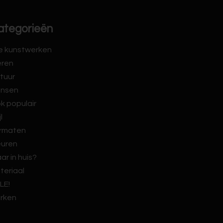
ategorieën
le kunstwerken
eren
tuur
nsen
k populair
jl
rmaten
euren
ar in huis?
teriaal
LE!
rken