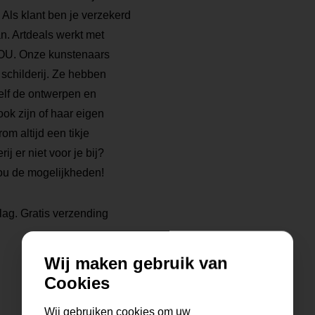
. Als klant ben je verzekerd
n. Artdeals werkt met
 JOU. Onze kunstenaars
 schilderij. Ze hebben
elf de ontwerpen en
ook zijn of haar eigen
rom altijd een tikje
ij er niet voor je bij?
ou de mogelijkheden!
lag. Gratis verzending
Wij maken gebruik van
Cookies
Wij gebruiken cookies om uw