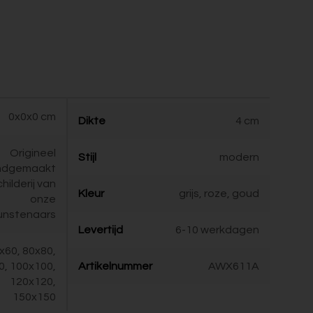
0x0x0 cm
Dikte
4 cm
Origineel
Stijl
modern
ndgemaakt
childerij van
Kleur
grijs, roze, goud
onze
unstenaars
Levertijd
6-10 werkdagen
x60, 80x80,
0, 100x100,
Artikelnummer
AWX611A
120x120,
150x150