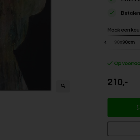
Betalen
Maak een keu
60x60cm
80x80cm
90x90cm
Op voorra
210,-